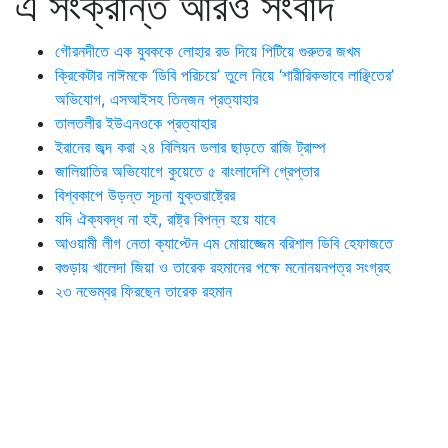
এ সংক্রান্ত আরও সংবাদ
গৌরনদীতে এক যুবককে লোহার রড দিয়ে পিটিয়ে গুরুতর জখম
ক্রিকেটার নাঈমকে ‘ডিবি পরিচয়ে’ তুলে নিয়ে ‘শারীরিকভাবে লাঞ্ছিতের’
অভিযোগ, এসআইসহ তিনজন প্রত্যাহার
তালতলীর ইউএনওকে প্রত্যাহার
ইরানের জব্দ করা ২৪ বিলিয়ন ডলার ছাড়তে রাজি ট্রাম্প
জালিয়াতির অভিযোগে কুয়েতে ৫ বাংলাদেশি গ্রেপ্তার
বিশ্বকাপে উড়ন্ত সূচনা যুক্তরাষ্ট্রের
যদি ঐক্যবদ্ধ না হই, রাষ্ট্র বিপন্ন হয়ে যাবে
আওয়ামী লীগ নেতা ক্যাপ্টেন এম মোয়াজ্জেম বরিশাল ডিবি হেফাজতে
বগুড়ায় খালেদা জিয়া ও তারেক রহমানের পক্ষে মনোনয়নপত্র সংগ্রহ
২৩ নভেম্বর ফিরছেন তারেক রহমান