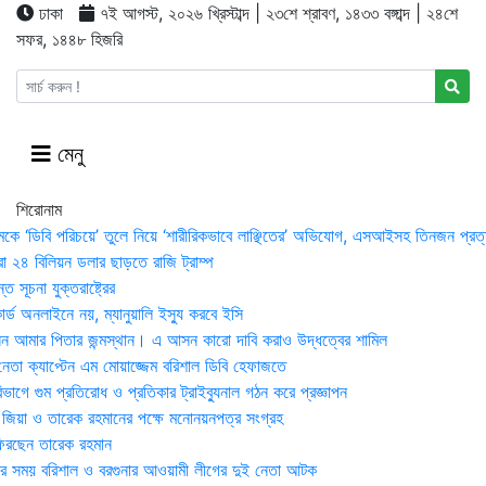
ঢাকা
৭ই আগস্ট, ২০২৬ খ্রিস্টাব্দ | ২৩শে শ্রাবণ, ১৪৩৩ বঙ্গাব্দ | ২৪শে
সফর, ১৪৪৮ হিজরি
মেনু
শিরোনাম
মকে ‘ডিবি পরিচয়ে’ তুলে নিয়ে ‘শারীরিকভাবে লাঞ্ছিতের’ অভিযোগ, এসআইসহ তিনজন প্রত্
া ২৪ বিলিয়ন ডলার ছাড়তে রাজি ট্রাম্প
 সূচনা যুক্তরাষ্ট্রের
র্ড অনলাইনে নয়, ম্যানুয়ালি ইস্যু করবে ইসি
 আমার পিতার জন্মস্থান। এ আসন কারো দাবি করাও উদ্ধত্বের শামিল
তা ক্যাপ্টেন এম মোয়াজ্জেম বরিশাল ডিবি হেফাজতে
াগে গুম প্রতিরোধ ও প্রতিকার ট্রাইব্যুনাল গঠন করে প্রজ্ঞাপন
া জিয়া ও তারেক রহমানের পক্ষে মনোনয়নপত্র সংগ্রহ
িরছেন তারেক রহমান
র সময় ব‌রিশাল ও বরগুনার আওয়ামী লীগের দুই নেতা আটক