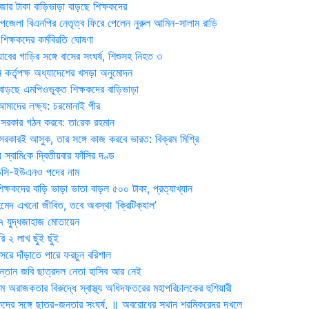
জার টাকা বাড়িভাড়া বাড়ছে শিক্ষকদের
জেলা বিএনপির নেতৃত্ব ফিরে পেলেন নুরুল আমিন-সালাম রাড়ি
িক্ষকদের কর্মবিরতি ঘোষণা
যাবের গাড়ির সঙ্গে বাসের সংঘর্ষ, শিশুসহ নিহত ৩
 কর্তৃপক্ষ অধ্যাদেশের খসড়া অনুমোদন
াড়ছে এমপিওভুক্ত শিক্ষকদের বাড়িভাড়া
দের লক্ষ্য: চরমোনাই পীর
সরকার গঠন করবে: তা‌রেক রহমান
সরকারই আসুক, তার সঙ্গে কাজ করবে ভারত: বিক্রম মিশ্রি
য় স্বা‌মি‌কে দ্বিতীয়বার ফাঁসির দণ্ড
ডিসি-ইউএনও পদের নাম
ক্ষকদের বাড়ি ভাড়া ভাতা বাড়ল ৫০০ টাকা, প্রত্যাখ্যান
দ এখনো জীবিত, তবে অবস্থা ‘ক্রিটিক্যাল’
৭ যুদ্ধজাহাজ মোতায়েন
 ২ লাখ ছুঁই ছুঁই
রে দাঁড়াতে পারে ফরচুন বরিশাল
সন্তান জবি ছাত্রদল নেতা হাসিব আর নেই
 অরাজকতার বিরুদ্ধে স্বাস্থ্য অধিদফতরের মহাপরিচালকের হুশিয়ারী
কদের সঙ্গে ছাত্র-জনতার সংঘর্ষ, ॥ অবরোধের স্থান শ্রমিকরেদর দখলে