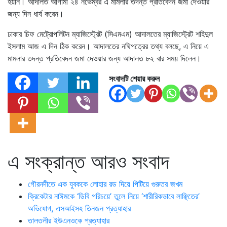
হয়নি। আদালত আগামী ২৪ নভেম্বর এ মামলার তদন্ত প্রতিবেদন জমা দেওয়ার
জন্য দিন ধার্য করেন।
ঢাকার চিফ মেট্রোপলিটন ম্যাজিস্ট্রেট (সিএমএম) আদালতের ম্যাজিস্ট্রেট শহিদুল
ইসলাম আজ এ দিন ঠিক করেন। আদালতের নথিপত্রের তথ্য বলছে, এ নিয়ে এ
মামলার তদন্ত প্রতিবেদন জমা দেওয়ার জন্য আদালত ৮২ বার সময় দিলেন।
সংবাদটি শেয়ার করুন
এ সংক্রান্ত আরও সংবাদ
গৌরনদীতে এক যুবককে লোহার রড দিয়ে পিটিয়ে গুরুতর জখম
ক্রিকেটার নাঈমকে ‘ডিবি পরিচয়ে’ তুলে নিয়ে ‘শারীরিকভাবে লাঞ্ছিতের’
অভিযোগ, এসআইসহ তিনজন প্রত্যাহার
তালতলীর ইউএনওকে প্রত্যাহার