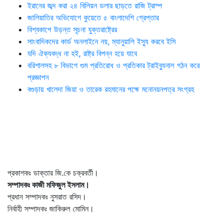
ইরানের জব্দ করা ২৪ বিলিয়ন ডলার ছাড়তে রাজি ট্রাম্প
জালিয়াতির অভিযোগে কুয়েতে ৫ বাংলাদেশি গ্রেপ্তার
বিশ্বকাপে উড়ন্ত সূচনা যুক্তরাষ্ট্রের
সাংবাদিকদের কার্ড অনলাইনে নয়, ম্যানুয়ালি ইস্যু করবে ইসি
যদি ঐক্যবদ্ধ না হই, রাষ্ট্র বিপন্ন হয়ে যাবে
বরিশালসহ ৮ বিভাগে গুম প্রতিরোধ ও প্রতিকার ট্রাইব্যুনাল গঠন করে
প্রজ্ঞাপন
বগুড়ায় খালেদা জিয়া ও তারেক রহমানের পক্ষে মনোনয়নপত্র সংগ্রহ
প্রকাশকঃ ডাক্তার জি.কে চক্রবর্তী।
সম্পাদকঃ কাজী মফিজুল ইসলাম।
প্রধান সম্পাদকঃ নুসরাত রসিদ।
নির্বাহী সম্পাদকঃ জাকিরুল মোমিন।