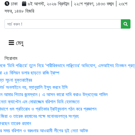
ঢাকা
৬ই আগস্ট, ২০২৬ খ্রিস্টাব্দ | ২২শে শ্রাবণ, ১৪৩৩ বঙ্গাব্দ | ২৩শে
সফর, ১৪৪৮ হিজরি
মেনু
শিরোনাম
মকে ‘ডিবি পরিচয়ে’ তুলে নিয়ে ‘শারীরিকভাবে লাঞ্ছিতের’ অভিযোগ, এসআইসহ তিনজন প্রত্
া ২৪ বিলিয়ন ডলার ছাড়তে রাজি ট্রাম্প
 সূচনা যুক্তরাষ্ট্রের
র্ড অনলাইনে নয়, ম্যানুয়ালি ইস্যু করবে ইসি
 আমার পিতার জন্মস্থান। এ আসন কারো দাবি করাও উদ্ধত্বের শামিল
তা ক্যাপ্টেন এম মোয়াজ্জেম বরিশাল ডিবি হেফাজতে
াগে গুম প্রতিরোধ ও প্রতিকার ট্রাইব্যুনাল গঠন করে প্রজ্ঞাপন
া জিয়া ও তারেক রহমানের পক্ষে মনোনয়নপত্র সংগ্রহ
িরছেন তারেক রহমান
র সময় ব‌রিশাল ও বরগুনার আওয়ামী লীগের দুই নেতা আটক