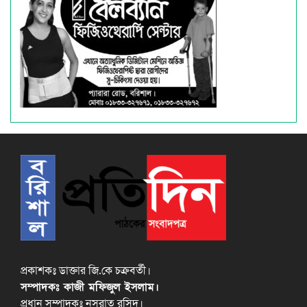
প্রকাশকঃ ডাক্তার জি.কে চক্রবর্তী।
সম্পাদকঃ কাজী মফিজুল ইসলাম।
প্রধান সম্পাদকঃ নুসরাত রসিদ।