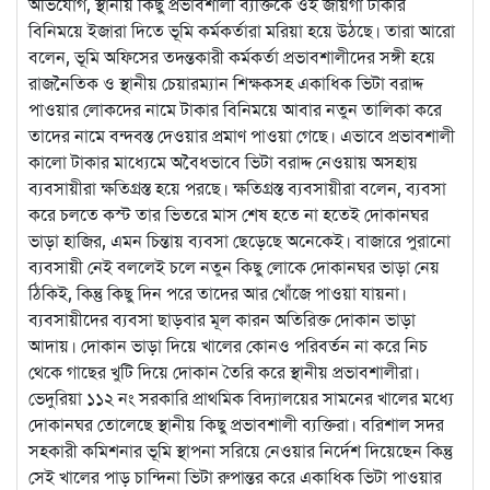
অভিযোগ, স্থানীয় কিছু প্রভাবশালী ব্যক্তিকে ওই জায়গা টাকার
বিনিময়ে ইজারা দিতে ভূমি কর্মকর্তারা মরিয়া হয়ে উঠছে। তারা আরো
বলেন, ভূমি অফিসের তদন্তকারী কর্মকর্তা প্রভাবশালীদের সঙ্গী হয়ে
রাজনৈতিক ও স্থানীয় চেয়ারম্যান শিক্ষকসহ একাধিক ভিটা বরাদ্দ
পাওয়ার লোকদের নামে টাকার বিনিময়ে আবার নতুন তালিকা করে
তাদের নামে বন্দবস্ত দেওয়ার প্রমাণ পাওয়া গেছে। এভাবে প্রভাবশালী
কালো টাকার মাধ্যেমে অবৈধভাবে ভিটা বরাদ্দ নেওয়ায় অসহায়
ব্যবসায়ীরা ক্ষতিগ্রস্ত হয়ে পরছে। ক্ষতিগ্রস্ত ব্যবসায়ীরা বলেন, ব্যবসা
করে চলতে কস্ট তার ভিতরে মাস শেষ হতে না হতেই দোকানঘর
ভাড়া হাজির, এমন চিন্তায় ব্যবসা ছেড়েছে অনেকেই। বাজারে পুরানো
ব্যবসায়ী নেই বললেই চলে নতুন কিছু লোকে দোকানঘর ভাড়া নেয়
ঠিকিই, কিন্তু কিছু দিন পরে তাদের আর খোঁজে পাওয়া যায়না।
ব্যবসায়ীদের ব্যবসা ছাড়বার মূল কারন অতিরিক্ত দোকান ভাড়া
আদায়। দোকান ভাড়া দিয়ে খালের কোনও পরিবর্তন না করে নিচ
থেকে গাছের খুটি দিয়ে দোকান তৈরি করে স্থানীয় প্রভাবশালীরা।
ভেদুরিয়া ১১২ নং সরকারি প্রাথমিক বিদ্যালয়ের সামনের খালের মধ্যে
দোকানঘর তোলেছে স্থানীয় কিছু প্রভাবশালী ব্যক্তিরা। বরিশাল সদর
সহকারী কমিশনার ভূমি স্থাপনা সরিয়ে নেওয়ার নির্দেশ দিয়েছেন কিন্তু
সেই খালের পাড় চান্দিনা ভিটা রুপান্তর করে একাধিক ভিটা পাওয়ার