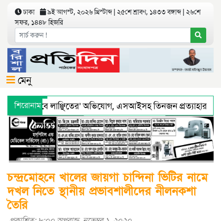
ঢাকা
৯ই আগস্ট, ২০২৬ খ্রিস্টাব্দ | ২৫শে শ্রাবণ, ১৪৩৩ বঙ্গাব্দ | ২৬শে
সফর, ১৪৪৮ হিজরি
মেনু
 ‘শারীরিকভাবে লাঞ্ছিতের’ অভিযোগ, এসআইসহ তিনজন প্রত্যাহার
শিরোনাম
য অধিদফতরের মহাপরিচালকের হুশিয়ারী
বরিশালে শ্রমিকদের সঙ্গে ছ
চন্দ্রমোহনে খালের জায়গা চান্দিনা ভিটির নামে
দখল নিতে স্থানীয় প্রভাবশালীদের নীলনকশা
তৈরি
প্রকাশিত: ৮:০০ অপরাহ্ণ, নভেম্বর ১, ২০২০