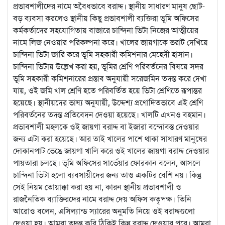
প্রভাবশালীদের নামে অবৈধভাবে বরাদ্দ। স্থানীয় সাধারণ মানুষ ছোট-
বড় ব্যবসা করলেও স্থানীয় কিছু প্রভাবশালী ব্যক্তিরা ভূমি অফিসের
কর্মকর্তাদের সহযোগিতায় বাজারে চান্দিনা ভিটা নিজের আত্মীয়ের
নামে লিজ নেওয়ার পরিকল্পনা করে। খালের জায়গাকে ভরাট দেখিয়ে
চান্দিনা ভিটা জারি করে ভূমি সহকারী কমিশনার মেহেদী হাসান।
চান্দিনা ভিটায় উল্লেখ করা হয়, ভূমির শ্রেণি পরিবর্তনের বিষয়ে সদর
ভূমি সহকারী কমিশনারের প্রস্তাব অনুযায়ী সরেজমিন তদন্ত করে দেখা
যায়, ওই জমি খাল শ্রেণি হতে পরিবর্তিত হয়ে ভিটা শ্রেণিতে রূপান্তর
হয়েছে। স্থানীয়দের ভাষ্য অনুযায়ী, উদ্দেশ্য প্রণোদিতভাবে এই শ্রেণি
পরিবর্তনের তদন্ত প্রতিবেদন দেওয়া হয়েছে। খালটি এখনও বহমান।
প্রভাবশালী মহলকে ওই জায়গা বরাদ্দ বা ইজারা বন্দোবস্ত দেওয়ার
জন্য এটা করা হয়েছে। আর তাই খালের পাশে থাকা সাধারণ মানুষের
দোকানপাট ভেঙে জায়গা খালি করে ওই খালের জায়গা বরাদ্দ দেওয়ার
পায়তারা চলছে। ভূমি অফিসের সার্ভেয়ার ফোরকান বলেন, আসলে
চান্দিনা ভিটা হলো ব্যবসায়ীদের জন্য তাও একটির বেশি নয়। কিন্তু
সেই নিয়ম তোয়াক্কা করা হয় না, কারন স্থানীয় প্রভাবশালী ও
রাজনৈতিক ব্যাক্তিরদের নামে বরাদ্দ দেয় অফিস কতৃপক্ষ। তিনি
আরোও বলেন, এসিল্যান্ড স্যারের অনুমতি নিয়ে ওই বরাদ্দগুলো
দেওয়া হয়। আমরা তদন্ত করি ঠিকিই কিন্তু বরাদ্দ দেওয়ার পরে। আমরা