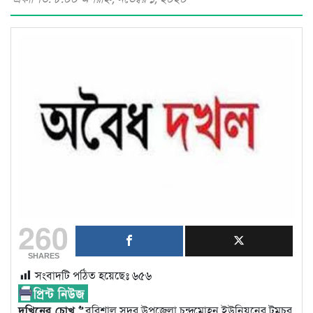
260
SHARES
সংবাদটি পঠিত হয়েছেঃ
৬৫৬
দখিনের চোখ >>
বরিশাল সদর উপজেলা চন্দ্রমোহন ইউনিয়নের টুমচর