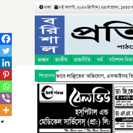
ঢাকা
৮ই আগস্ট, ২০২৬ খ্রিস্টাব্দ | ২৪শে শ্রাবণ, ১৪৩৩ 
প্রচ্ছদ
জাতীয়
রাজনীতি
ধর্ম
বরিশাল বিভ
িচয়ে’ তুলে নিয়ে ‘শারীরিকভাবে লাঞ্ছিতের’ অভিযোগ, এসআইসহ তিনজন প
শিরোনাম
িরুদ্ধে স্বাস্থ্য অধিদফতরের মহাপরিচালকের হুশিয়ারী
বরিশালে শ