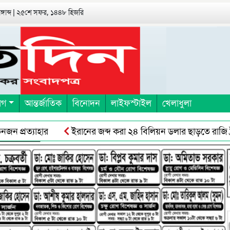
বঙ্গাব্দ | ২৫শে সফর, ১৪৪৮ হিজরি
াগ
আন্তর্জাতিক
বিনোদন
লাইফস্টাইল
খেলাধুলা
্রত্যাহার
ইরানের জব্দ করা ২৪ বিলিয়ন ডলার ছাড়তে রাজি ট্রাম্প
্রমিকদের সঙ্গে ছাত্র-জনতার সংঘর্ষ, ॥ অবরোধের স্থান শ্রমিকরেদর দখল