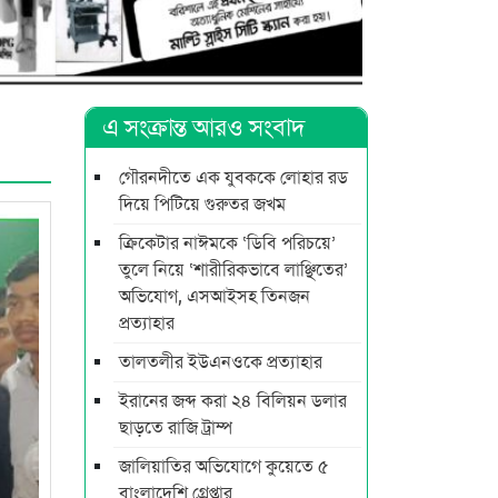
এ সংক্রান্ত আরও সংবাদ
গৌরনদীতে এক যুবককে লোহার রড
দিয়ে পিটিয়ে গুরুতর জখম
ক্রিকেটার নাঈমকে ‘ডিবি পরিচয়ে’
তুলে নিয়ে ‘শারীরিকভাবে লাঞ্ছিতের’
অভিযোগ, এসআইসহ তিনজন
প্রত্যাহার
তালতলীর ইউএনওকে প্রত্যাহার
ইরানের জব্দ করা ২৪ বিলিয়ন ডলার
ছাড়তে রাজি ট্রাম্প
জালিয়াতির অভিযোগে কুয়েতে ৫
বাংলাদেশি গ্রেপ্তার