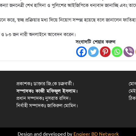
ন্ধু কন্যা জননেত্রী শেখ হাসিনা ও পুলিশের আইজিপিকে ধন্যবাদ জানাচ্ছি এবং তা
 মনে করে, স্বচ্ছ প্রক্রিয়ার মধ্য দিয়ে নিয়োগ সম্পন্ন হয়েছে বলে জানালেন ফাতিহা
ুষ ও ৮০ জন নারী অনলাইনে আবেদন করেন।
সংবাদটি শেয়ার করুন
প্রকাশকঃ ডাক্তার জি.কে চক্রবর্তী।
মো
সম্পাদকঃ কাজী মফিজুল ইসলাম।
মেই
প্রধান সম্পাদকঃ নুসরাত রসিদ।
ঠিক
নির্বাহী সম্পাদকঃ জাকিরুল মোমিন।
Design and developed by
Engieer BD Network