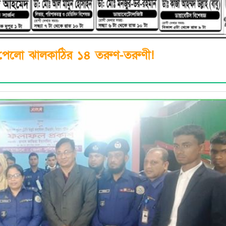
 পেলো ঝালকাঠির ১৪ তরুণ-তরুণী!