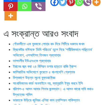
এ সংক্রান্ত আরও সংবাদ
গৌরনদীতে এক যুবককে লোহার রড দিয়ে পিটিয়ে গুরুতর জখম
ক্রিকেটার নাঈমকে ‘ডিবি পরিচয়ে’ তুলে নিয়ে ‘শারীরিকভাবে লাঞ্ছিতের’
অভিযোগ, এসআইসহ তিনজন প্রত্যাহার
তালতলীর ইউএনওকে প্রত্যাহার
ইরানের জব্দ করা ২৪ বিলিয়ন ডলার ছাড়তে রাজি ট্রাম্প
জালিয়াতির অভিযোগে কুয়েতে ৫ বাংলাদেশি গ্রেপ্তার
বিশ্বকাপে উড়ন্ত সূচনা যুক্তরাষ্ট্রের
সাংবাদিকদের কার্ড অনলাইনে নয়, ম্যানুয়ালি ইস্যু করবে ইসি
বরিশাল-৫ আসন আমার পিতার জন্মস্থান। এ আসন কারো দাবি করাও
উদ্ধত্বের শামিল
ভারতকে উড়িয়ে জুনিয়র এশিয়া কাপ চ্যাম্পিয়ন পাকিস্তান