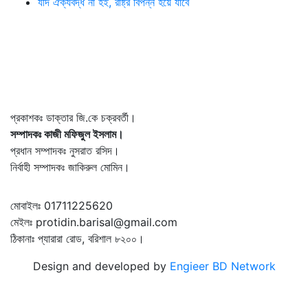
যদি ঐক্যবদ্ধ না হই, রাষ্ট্র বিপন্ন হয়ে যাবে
প্রকাশকঃ ডাক্তার জি.কে চক্রবর্তী।
সম্পাদকঃ কাজী মফিজুল ইসলাম।
প্রধান সম্পাদকঃ নুসরাত রসিদ।
নির্বাহী সম্পাদকঃ জাকিরুল মোমিন।
মোবাইলঃ 01711225620
মেইলঃ protidin.barisal@gmail.com
ঠিকানাঃ প্যারারা রোড, বরিশাল ৮২০০।
Design and developed by
Engieer BD Network