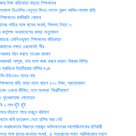
জার টাকা বাড়িভাড়া বাড়ছে শিক্ষকদের
জেলা বিএনপির নেতৃত্ব ফিরে পেলেন নুরুল আমিন-সালাম রাড়ি
িক্ষকদের কর্মবিরতি ঘোষণা
যাবের গাড়ির সঙ্গে বাসের সংঘর্ষ, শিশুসহ নিহত ৩
 কর্তৃপক্ষ অধ্যাদেশের খসড়া অনুমোদন
াড়ছে এমপিওভুক্ত শিক্ষকদের বাড়িভাড়া
দের লক্ষ্য: চরমোনাই পীর
সরকার গঠন করবে: তা‌রেক রহমান
সরকারই আসুক, তার সঙ্গে কাজ করবে ভারত: বিক্রম মিশ্রি
য় স্বা‌মি‌কে দ্বিতীয়বার ফাঁসির দণ্ড
ডিসি-ইউএনও পদের নাম
ক্ষকদের বাড়ি ভাড়া ভাতা বাড়ল ৫০০ টাকা, প্রত্যাখ্যান
দ এখনো জীবিত, তবে অবস্থা ‘ক্রিটিক্যাল’
৭ যুদ্ধজাহাজ মোতায়েন
 ২ লাখ ছুঁই ছুঁই
রে দাঁড়াতে পারে ফরচুন বরিশাল
সন্তান জবি ছাত্রদল নেতা হাসিব আর নেই
 অরাজকতার বিরুদ্ধে স্বাস্থ্য অধিদফতরের মহাপরিচালকের হুশিয়ারী
কদের সঙ্গে ছাত্র-জনতার সংঘর্ষ, ॥ অবরোধের স্থান শ্রমিকরেদর দখলে