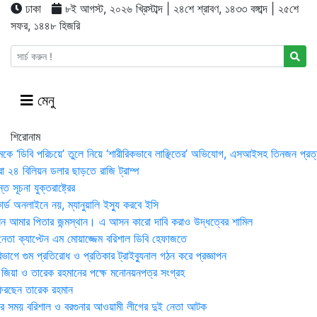
ঢাকা
৮ই আগস্ট, ২০২৬ খ্রিস্টাব্দ | ২৪শে শ্রাবণ, ১৪৩৩ বঙ্গাব্দ | ২৫শে
সফর, ১৪৪৮ হিজরি
মেনু
শিরোনাম
মকে ‘ডিবি পরিচয়ে’ তুলে নিয়ে ‘শারীরিকভাবে লাঞ্ছিতের’ অভিযোগ, এসআইসহ তিনজন প্রত্
া ২৪ বিলিয়ন ডলার ছাড়তে রাজি ট্রাম্প
 সূচনা যুক্তরাষ্ট্রের
র্ড অনলাইনে নয়, ম্যানুয়ালি ইস্যু করবে ইসি
 আমার পিতার জন্মস্থান। এ আসন কারো দাবি করাও উদ্ধত্বের শামিল
তা ক্যাপ্টেন এম মোয়াজ্জেম বরিশাল ডিবি হেফাজতে
াগে গুম প্রতিরোধ ও প্রতিকার ট্রাইব্যুনাল গঠন করে প্রজ্ঞাপন
া জিয়া ও তারেক রহমানের পক্ষে মনোনয়নপত্র সংগ্রহ
িরছেন তারেক রহমান
র সময় ব‌রিশাল ও বরগুনার আওয়ামী লীগের দুই নেতা আটক