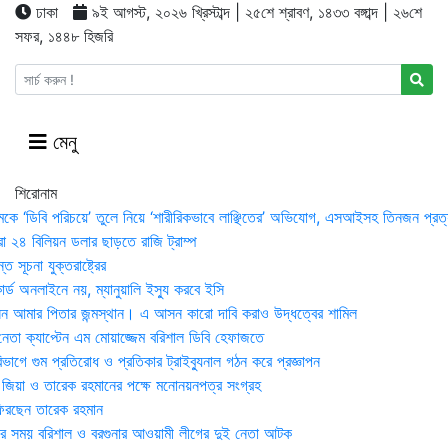
ঢাকা
৯ই আগস্ট, ২০২৬ খ্রিস্টাব্দ | ২৫শে শ্রাবণ, ১৪৩৩ বঙ্গাব্দ | ২৬শে
সফর, ১৪৪৮ হিজরি
মেনু
শিরোনাম
মকে ‘ডিবি পরিচয়ে’ তুলে নিয়ে ‘শারীরিকভাবে লাঞ্ছিতের’ অভিযোগ, এসআইসহ তিনজন প্রত্
া ২৪ বিলিয়ন ডলার ছাড়তে রাজি ট্রাম্প
 সূচনা যুক্তরাষ্ট্রের
র্ড অনলাইনে নয়, ম্যানুয়ালি ইস্যু করবে ইসি
 আমার পিতার জন্মস্থান। এ আসন কারো দাবি করাও উদ্ধত্বের শামিল
তা ক্যাপ্টেন এম মোয়াজ্জেম বরিশাল ডিবি হেফাজতে
াগে গুম প্রতিরোধ ও প্রতিকার ট্রাইব্যুনাল গঠন করে প্রজ্ঞাপন
া জিয়া ও তারেক রহমানের পক্ষে মনোনয়নপত্র সংগ্রহ
িরছেন তারেক রহমান
র সময় ব‌রিশাল ও বরগুনার আওয়ামী লীগের দুই নেতা আটক