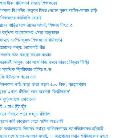
জার টাকা বাড়িভাড়া বাড়ছে শিক্ষকদের
জেলা বিএনপির নেতৃত্ব ফিরে পেলেন নুরুল আমিন-সালাম রাড়ি
িক্ষকদের কর্মবিরতি ঘোষণা
যাবের গাড়ির সঙ্গে বাসের সংঘর্ষ, শিশুসহ নিহত ৩
 কর্তৃপক্ষ অধ্যাদেশের খসড়া অনুমোদন
াড়ছে এমপিওভুক্ত শিক্ষকদের বাড়িভাড়া
দের লক্ষ্য: চরমোনাই পীর
সরকার গঠন করবে: তা‌রেক রহমান
সরকারই আসুক, তার সঙ্গে কাজ করবে ভারত: বিক্রম মিশ্রি
য় স্বা‌মি‌কে দ্বিতীয়বার ফাঁসির দণ্ড
ডিসি-ইউএনও পদের নাম
ক্ষকদের বাড়ি ভাড়া ভাতা বাড়ল ৫০০ টাকা, প্রত্যাখ্যান
দ এখনো জীবিত, তবে অবস্থা ‘ক্রিটিক্যাল’
৭ যুদ্ধজাহাজ মোতায়েন
 ২ লাখ ছুঁই ছুঁই
রে দাঁড়াতে পারে ফরচুন বরিশাল
সন্তান জবি ছাত্রদল নেতা হাসিব আর নেই
 অরাজকতার বিরুদ্ধে স্বাস্থ্য অধিদফতরের মহাপরিচালকের হুশিয়ারী
কদের সঙ্গে ছাত্র-জনতার সংঘর্ষ, ॥ অবরোধের স্থান শ্রমিকরেদর দখলে