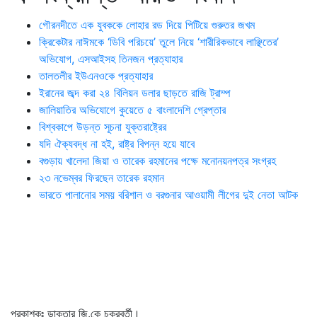
গৌরনদীতে এক যুবককে লোহার রড দিয়ে পিটিয়ে গুরুতর জখম
ক্রিকেটার নাঈমকে ‘ডিবি পরিচয়ে’ তুলে নিয়ে ‘শারীরিকভাবে লাঞ্ছিতের’
অভিযোগ, এসআইসহ তিনজন প্রত্যাহার
তালতলীর ইউএনওকে প্রত্যাহার
ইরানের জব্দ করা ২৪ বিলিয়ন ডলার ছাড়তে রাজি ট্রাম্প
জালিয়াতির অভিযোগে কুয়েতে ৫ বাংলাদেশি গ্রেপ্তার
বিশ্বকাপে উড়ন্ত সূচনা যুক্তরাষ্ট্রের
যদি ঐক্যবদ্ধ না হই, রাষ্ট্র বিপন্ন হয়ে যাবে
বগুড়ায় খালেদা জিয়া ও তারেক রহমানের পক্ষে মনোনয়নপত্র সংগ্রহ
২৩ নভেম্বর ফিরছেন তারেক রহমান
ভারতে পালানোর সময় ব‌রিশাল ও বরগুনার আওয়ামী লীগের দুই নেতা আটক
প্রকাশকঃ ডাক্তার জি.কে চক্রবর্তী।