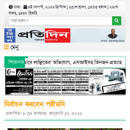
ঢাকা
৯ই আগস্ট, ২০২৬ খ্রিস্টাব্দ | ২৫শে শ্রাবণ, ১৪৩৩ বঙ্গাব্দ | ২৬শে
সফর, ১৪৪৮ হিজরি
মেনু
য়ে ‘শারীরিকভাবে লাঞ্ছিতের’ অভিযোগ, এসআইসহ তিনজন প্রত্যাহার
শিরোনাম
্থ্য অধিদফতরের মহাপরিচালকের হুশিয়ারী
বরিশালে শ্রমিকদের সঙ্গ
নির্বাচন করবেন পরীমনি
প্রকাশিত: ৮:৩৯ অপরাহ্ণ, জানুয়ারি ১২, ২০২২