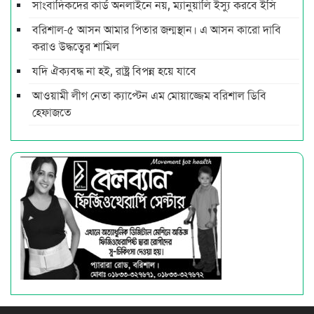
সাংবাদিকদের কার্ড অনলাইনে নয়, ম্যানুয়ালি ইস্যু করবে ইসি
বরিশাল-৫ আসন আমার পিতার জন্মস্থান। এ আসন কারো দাবি
করাও উদ্ধত্বের শামিল
যদি ঐক্যবদ্ধ না হই, রাষ্ট্র বিপন্ন হয়ে যাবে
আওয়ামী লীগ নেতা ক্যাপ্টেন এম মোয়াজ্জেম বরিশাল ডিবি
হেফাজতে