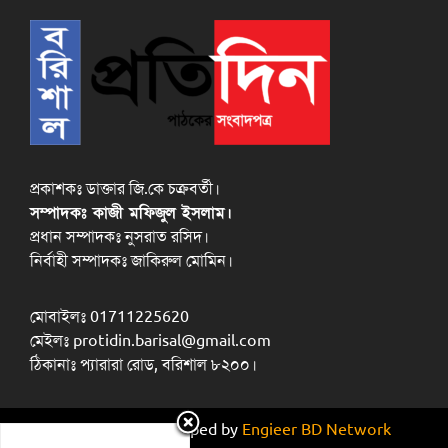
প্রকাশকঃ ডাক্তার জি.কে চক্রবর্তী।
সম্পাদকঃ কাজী মফিজুল ইসলাম।
প্রধান সম্পাদকঃ নুসরাত রসিদ।
নির্বাহী সম্পাদকঃ জাকিরুল মোমিন।
মোবাইলঃ 01711225620
মেইলঃ protidin.barisal@gmail.com
ঠিকানাঃ প্যারারা রোড, বরিশাল ৮২০০।
Design and developed by
Engieer BD Network