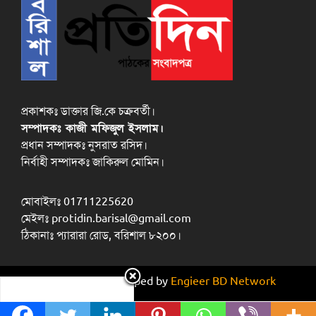
প্রকাশকঃ ডাক্তার জি.কে চক্রবর্তী।
সম্পাদকঃ কাজী মফিজুল ইসলাম।
প্রধান সম্পাদকঃ নুসরাত রসিদ।
নির্বাহী সম্পাদকঃ জাকিরুল মোমিন।
মোবাইলঃ 01711225620
মেইলঃ protidin.barisal@gmail.com
ঠিকানাঃ প্যারারা রোড, বরিশাল ৮২০০।
Design and developed by
Engieer BD Network