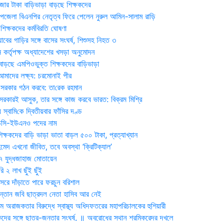
জার টাকা বাড়িভাড়া বাড়ছে শিক্ষকদের
জেলা বিএনপির নেতৃত্ব ফিরে পেলেন নুরুল আমিন-সালাম রাড়ি
িক্ষকদের কর্মবিরতি ঘোষণা
যাবের গাড়ির সঙ্গে বাসের সংঘর্ষ, শিশুসহ নিহত ৩
 কর্তৃপক্ষ অধ্যাদেশের খসড়া অনুমোদন
াড়ছে এমপিওভুক্ত শিক্ষকদের বাড়িভাড়া
দের লক্ষ্য: চরমোনাই পীর
সরকার গঠন করবে: তা‌রেক রহমান
সরকারই আসুক, তার সঙ্গে কাজ করবে ভারত: বিক্রম মিশ্রি
য় স্বা‌মি‌কে দ্বিতীয়বার ফাঁসির দণ্ড
ডিসি-ইউএনও পদের নাম
ক্ষকদের বাড়ি ভাড়া ভাতা বাড়ল ৫০০ টাকা, প্রত্যাখ্যান
দ এখনো জীবিত, তবে অবস্থা ‘ক্রিটিক্যাল’
৭ যুদ্ধজাহাজ মোতায়েন
 ২ লাখ ছুঁই ছুঁই
রে দাঁড়াতে পারে ফরচুন বরিশাল
সন্তান জবি ছাত্রদল নেতা হাসিব আর নেই
 অরাজকতার বিরুদ্ধে স্বাস্থ্য অধিদফতরের মহাপরিচালকের হুশিয়ারী
কদের সঙ্গে ছাত্র-জনতার সংঘর্ষ, ॥ অবরোধের স্থান শ্রমিকরেদর দখলে