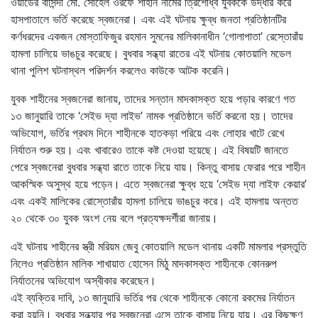
ওয়ার্ডের বাসিন্দা মো. সোহেল ওরফে শাহীন নামের ত্রিশোর্ধ্ব যুবককে উদ্ধার করে
হাসপাতালে ভর্তি করেছে স্বজনেরা। এবং এই ঘটনায় ক্ষুব্ধ জনতা প্রতিষ্ঠানটির
কর্ণধরদের একজন মোস্তাফিজুর রহমান সুমনের মালিকানাধীন ‘গোলাপাতা’ রেস্তোরাঁয়
হামলা চালিয়ে ভাঙচুর করেছে। বুধবার সন্ধ্যা রাতের এই ঘটনায় কোতয়ালি মডেল
থানা পুলিশ ঘটনাস্থল পরিদর্শন করলেও কাউকে আটক করেনি।
যুবক শাহীনের স্বজনেরা জানায়, তাদের সন্তান মাদকাসক্ত হয়ে পড়ার কারণে গত
১৩ জানুয়ারি তাকে ‘সেইভ দ্যা লাইভ’ নামক প্রতিষ্ঠানে ভর্তি করনো হয়। তাদের
অভিযোগ, ভর্তির প্রথম দিনে শাহীনকে হাতকড়া পরিয়ে এবং লোহার খাটে রেখে
নির্যাতন শুরু হয়। এবং খাবারেও তাকে কষ্ট দেওয়া হয়েছে। এই বিষয়টি জানতে
পেরে স্বজনেরা বুধবার সন্ধ্যা রাতে তাকে নিয়ে যায়। কিন্তু বাসায় ফেরার পরে শাহীন
আকস্মিক অসুস্থ হয়ে পড়েন। এতে স্বজনেরা ক্ষুব্ধ হয়ে ‘সেইভ দ্যা লাইফ কেয়ার’
এবং একই মালিকের রোস্তোরাঁয় হামলা চালিয়ে ভাঙচুর করে। এই হামলায় অন্তত
২০ থেকে ৩০ যুবক অংশ নেয় বলে প্রত্যক্ষদর্শীরা জানায়।
এই ঘটনায় শাহীনের স্ত্রী মরিয়ম জেবু কোতয়ালি মডেল থানায় একটি মামলার প্রস্তুতি
নিলেও প্রতিষ্ঠান মালিক শাখায়াত হোসেন মিঠু মাদকাসক্ত শাহীনকে কোনরুপ
নির্যাতনের অভিযোগ অস্বীকার করেছেন।
এই ব্যক্তির দাবি, ১৩ জানুয়ারি ভর্তির পর থেকে শাহীনকে কোনো রকমের নির্যাতন
করা হয়নি। বুধবার সন্ধ্যার পর স্বজনেরা এসে তাকে বাসায় নিয়ে যায়। এর কিছুক্ষণ