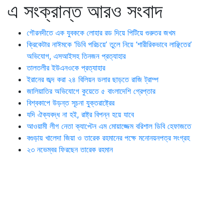
এ সংক্রান্ত আরও সংবাদ
গৌরনদীতে এক যুবককে লোহার রড দিয়ে পিটিয়ে গুরুতর জখম
ক্রিকেটার নাঈমকে ‘ডিবি পরিচয়ে’ তুলে নিয়ে ‘শারীরিকভাবে লাঞ্ছিতের’
অভিযোগ, এসআইসহ তিনজন প্রত্যাহার
তালতলীর ইউএনওকে প্রত্যাহার
ইরানের জব্দ করা ২৪ বিলিয়ন ডলার ছাড়তে রাজি ট্রাম্প
জালিয়াতির অভিযোগে কুয়েতে ৫ বাংলাদেশি গ্রেপ্তার
বিশ্বকাপে উড়ন্ত সূচনা যুক্তরাষ্ট্রের
যদি ঐক্যবদ্ধ না হই, রাষ্ট্র বিপন্ন হয়ে যাবে
আওয়ামী লীগ নেতা ক্যাপ্টেন এম মোয়াজ্জেম বরিশাল ডিবি হেফাজতে
বগুড়ায় খালেদা জিয়া ও তারেক রহমানের পক্ষে মনোনয়নপত্র সংগ্রহ
২৩ নভেম্বর ফিরছেন তারেক রহমান