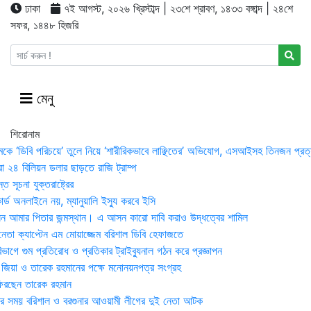
ঢাকা
৭ই আগস্ট, ২০২৬ খ্রিস্টাব্দ | ২৩শে শ্রাবণ, ১৪৩৩ বঙ্গাব্দ | ২৪শে
সফর, ১৪৪৮ হিজরি
মেনু
শিরোনাম
মকে ‘ডিবি পরিচয়ে’ তুলে নিয়ে ‘শারীরিকভাবে লাঞ্ছিতের’ অভিযোগ, এসআইসহ তিনজন প্রত্
া ২৪ বিলিয়ন ডলার ছাড়তে রাজি ট্রাম্প
 সূচনা যুক্তরাষ্ট্রের
র্ড অনলাইনে নয়, ম্যানুয়ালি ইস্যু করবে ইসি
 আমার পিতার জন্মস্থান। এ আসন কারো দাবি করাও উদ্ধত্বের শামিল
তা ক্যাপ্টেন এম মোয়াজ্জেম বরিশাল ডিবি হেফাজতে
াগে গুম প্রতিরোধ ও প্রতিকার ট্রাইব্যুনাল গঠন করে প্রজ্ঞাপন
া জিয়া ও তারেক রহমানের পক্ষে মনোনয়নপত্র সংগ্রহ
িরছেন তারেক রহমান
র সময় ব‌রিশাল ও বরগুনার আওয়ামী লীগের দুই নেতা আটক