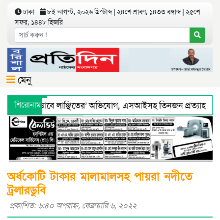
ঢাকা
৮ই আগস্ট, ২০২৬ খ্রিস্টাব্দ | ২৪শে শ্রাবণ, ১৪৩৩ বঙ্গাব্দ | ২৫শে
সফর, ১৪৪৮ হিজরি
মেনু
য়ে ‘শারীরিকভাবে লাঞ্ছিতের’ অভিযোগ, এসআইসহ তিনজন প্রত্যাহার
শিরোনাম
্থ্য অধিদফতরের মহাপরিচালকের হুশিয়ারী
বরিশালে শ্রমিকদের সঙ্গ
অর্ধকোটি টাকার মালামালসহ পায়রা নদীতে
ট্রলারডুবি
প্রকাশিত: ৬:৪০ অপরাহ্ণ, ফেব্রুয়ারি ৬, ২০২২