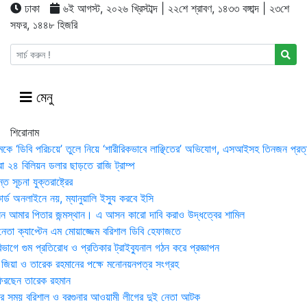
ঢাকা
৬ই আগস্ট, ২০২৬ খ্রিস্টাব্দ | ২২শে শ্রাবণ, ১৪৩৩ বঙ্গাব্দ | ২৩শে
সফর, ১৪৪৮ হিজরি
মেনু
শিরোনাম
মকে ‘ডিবি পরিচয়ে’ তুলে নিয়ে ‘শারীরিকভাবে লাঞ্ছিতের’ অভিযোগ, এসআইসহ তিনজন প্রত্
া ২৪ বিলিয়ন ডলার ছাড়তে রাজি ট্রাম্প
 সূচনা যুক্তরাষ্ট্রের
র্ড অনলাইনে নয়, ম্যানুয়ালি ইস্যু করবে ইসি
 আমার পিতার জন্মস্থান। এ আসন কারো দাবি করাও উদ্ধত্বের শামিল
তা ক্যাপ্টেন এম মোয়াজ্জেম বরিশাল ডিবি হেফাজতে
াগে গুম প্রতিরোধ ও প্রতিকার ট্রাইব্যুনাল গঠন করে প্রজ্ঞাপন
া জিয়া ও তারেক রহমানের পক্ষে মনোনয়নপত্র সংগ্রহ
িরছেন তারেক রহমান
র সময় ব‌রিশাল ও বরগুনার আওয়ামী লীগের দুই নেতা আটক