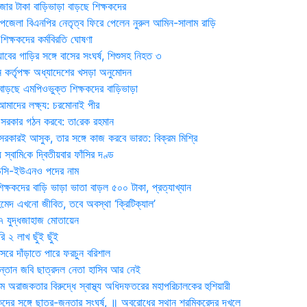
জার টাকা বাড়িভাড়া বাড়ছে শিক্ষকদের
জেলা বিএনপির নেতৃত্ব ফিরে পেলেন নুরুল আমিন-সালাম রাড়ি
িক্ষকদের কর্মবিরতি ঘোষণা
যাবের গাড়ির সঙ্গে বাসের সংঘর্ষ, শিশুসহ নিহত ৩
 কর্তৃপক্ষ অধ্যাদেশের খসড়া অনুমোদন
াড়ছে এমপিওভুক্ত শিক্ষকদের বাড়িভাড়া
দের লক্ষ্য: চরমোনাই পীর
সরকার গঠন করবে: তা‌রেক রহমান
সরকারই আসুক, তার সঙ্গে কাজ করবে ভারত: বিক্রম মিশ্রি
য় স্বা‌মি‌কে দ্বিতীয়বার ফাঁসির দণ্ড
ডিসি-ইউএনও পদের নাম
ক্ষকদের বাড়ি ভাড়া ভাতা বাড়ল ৫০০ টাকা, প্রত্যাখ্যান
দ এখনো জীবিত, তবে অবস্থা ‘ক্রিটিক্যাল’
৭ যুদ্ধজাহাজ মোতায়েন
 ২ লাখ ছুঁই ছুঁই
রে দাঁড়াতে পারে ফরচুন বরিশাল
সন্তান জবি ছাত্রদল নেতা হাসিব আর নেই
 অরাজকতার বিরুদ্ধে স্বাস্থ্য অধিদফতরের মহাপরিচালকের হুশিয়ারী
কদের সঙ্গে ছাত্র-জনতার সংঘর্ষ, ॥ অবরোধের স্থান শ্রমিকরেদর দখলে