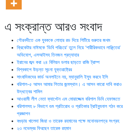
এ সংক্রান্ত আরও সংবাদ
গৌরনদীতে এক যুবককে লোহার রড দিয়ে পিটিয়ে গুরুতর জখম
ক্রিকেটার নাঈমকে ‘ডিবি পরিচয়ে’ তুলে নিয়ে ‘শারীরিকভাবে লাঞ্ছিতের’
অভিযোগ, এসআইসহ তিনজন প্রত্যাহার
ইরানের জব্দ করা ২৪ বিলিয়ন ডলার ছাড়তে রাজি ট্রাম্প
বিশ্বকাপে উড়ন্ত সূচনা যুক্তরাষ্ট্রের
সাংবাদিকদের কার্ড অনলাইনে নয়, ম্যানুয়ালি ইস্যু করবে ইসি
বরিশাল-৫ আসন আমার পিতার জন্মস্থান। এ আসন কারো দাবি করাও
উদ্ধত্বের শামিল
আওয়ামী লীগ নেতা ক্যাপ্টেন এম মোয়াজ্জেম বরিশাল ডিবি হেফাজতে
বরিশালসহ ৮ বিভাগে গুম প্রতিরোধ ও প্রতিকার ট্রাইব্যুনাল গঠন করে
প্রজ্ঞাপন
বগুড়ায় খালেদা জিয়া ও তারেক রহমানের পক্ষে মনোনয়নপত্র সংগ্রহ
২৩ নভেম্বর ফিরছেন তারেক রহমান