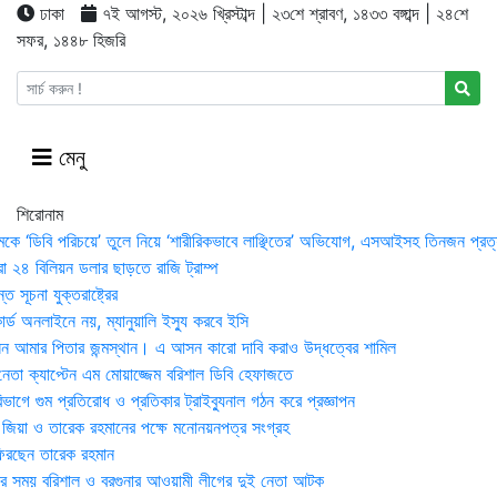
ঢাকা
৭ই আগস্ট, ২০২৬ খ্রিস্টাব্দ | ২৩শে শ্রাবণ, ১৪৩৩ বঙ্গাব্দ | ২৪শে
সফর, ১৪৪৮ হিজরি
মেনু
শিরোনাম
মকে ‘ডিবি পরিচয়ে’ তুলে নিয়ে ‘শারীরিকভাবে লাঞ্ছিতের’ অভিযোগ, এসআইসহ তিনজন প্রত্
া ২৪ বিলিয়ন ডলার ছাড়তে রাজি ট্রাম্প
 সূচনা যুক্তরাষ্ট্রের
র্ড অনলাইনে নয়, ম্যানুয়ালি ইস্যু করবে ইসি
 আমার পিতার জন্মস্থান। এ আসন কারো দাবি করাও উদ্ধত্বের শামিল
তা ক্যাপ্টেন এম মোয়াজ্জেম বরিশাল ডিবি হেফাজতে
াগে গুম প্রতিরোধ ও প্রতিকার ট্রাইব্যুনাল গঠন করে প্রজ্ঞাপন
া জিয়া ও তারেক রহমানের পক্ষে মনোনয়নপত্র সংগ্রহ
িরছেন তারেক রহমান
র সময় ব‌রিশাল ও বরগুনার আওয়ামী লীগের দুই নেতা আটক