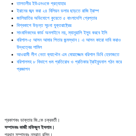
তালতলীর ইউএনওকে প্রত্যাহার
ইরানের জব্দ করা ২৪ বিলিয়ন ডলার ছাড়তে রাজি ট্রাম্প
জালিয়াতির অভিযোগে কুয়েতে ৫ বাংলাদেশি গ্রেপ্তার
বিশ্বকাপে উড়ন্ত সূচনা যুক্তরাষ্ট্রের
সাংবাদিকদের কার্ড অনলাইনে নয়, ম্যানুয়ালি ইস্যু করবে ইসি
বরিশাল-৫ আসন আমার পিতার জন্মস্থান। এ আসন কারো দাবি করাও
উদ্ধত্বের শামিল
আওয়ামী লীগ নেতা ক্যাপ্টেন এম মোয়াজ্জেম বরিশাল ডিবি হেফাজতে
বরিশালসহ ৮ বিভাগে গুম প্রতিরোধ ও প্রতিকার ট্রাইব্যুনাল গঠন করে
প্রজ্ঞাপন
প্রকাশকঃ ডাক্তার জি.কে চক্রবর্তী।
সম্পাদকঃ কাজী মফিজুল ইসলাম।
প্রধান সম্পাদকঃ নুসরাত রসিদ।