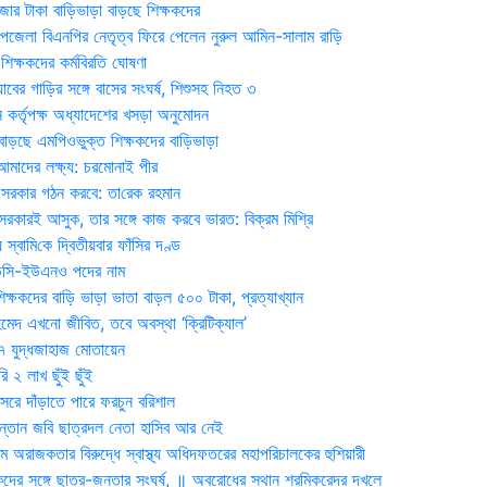
জার টাকা বাড়িভাড়া বাড়ছে শিক্ষকদের
জেলা বিএনপির নেতৃত্ব ফিরে পেলেন নুরুল আমিন-সালাম রাড়ি
িক্ষকদের কর্মবিরতি ঘোষণা
যাবের গাড়ির সঙ্গে বাসের সংঘর্ষ, শিশুসহ নিহত ৩
 কর্তৃপক্ষ অধ্যাদেশের খসড়া অনুমোদন
াড়ছে এমপিওভুক্ত শিক্ষকদের বাড়িভাড়া
দের লক্ষ্য: চরমোনাই পীর
সরকার গঠন করবে: তা‌রেক রহমান
সরকারই আসুক, তার সঙ্গে কাজ করবে ভারত: বিক্রম মিশ্রি
য় স্বা‌মি‌কে দ্বিতীয়বার ফাঁসির দণ্ড
ডিসি-ইউএনও পদের নাম
ক্ষকদের বাড়ি ভাড়া ভাতা বাড়ল ৫০০ টাকা, প্রত্যাখ্যান
দ এখনো জীবিত, তবে অবস্থা ‘ক্রিটিক্যাল’
৭ যুদ্ধজাহাজ মোতায়েন
 ২ লাখ ছুঁই ছুঁই
রে দাঁড়াতে পারে ফরচুন বরিশাল
সন্তান জবি ছাত্রদল নেতা হাসিব আর নেই
 অরাজকতার বিরুদ্ধে স্বাস্থ্য অধিদফতরের মহাপরিচালকের হুশিয়ারী
কদের সঙ্গে ছাত্র-জনতার সংঘর্ষ, ॥ অবরোধের স্থান শ্রমিকরেদর দখলে