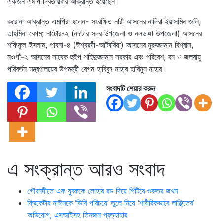
একজন এমপি দ্বিতীয়বার আক্রান্ত হয়েছেন।
করোনা আক্রান্ত এমপিরা হলেন- সংরক্ষিত নারী আসনের নাদিরা ইয়াসমিন জলি,
তাহমিনা বেগম; নাটোর-২ (নাটোর সদর উপজেলা ও নলডাঙ্গা উপজেলা) আসনের
শফিকুল ইসলাম, পাবনা-৪ (ঈশ্বরদী-আটঘরিয়া) আসনের নুরুজ্জামান বিশ্বাস,
নওগাঁ-২ আসনের সাবেক হুইপ শহিদুজ্জামান সরকার এবং পরিবেশ, বন ও জলবায়ু
পরিবর্তন মন্ত্রণালয়ের উপমন্ত্রী বেগম হাবিবুন নাহার হাবিনুন নাহার।
সংবাদটি শেয়ার করুন
এ সংক্রান্ত আরও সংবাদ
গৌরনদীতে এক যুবককে লোহার রড দিয়ে পিটিয়ে গুরুতর জখম
ক্রিকেটার নাঈমকে ‘ডিবি পরিচয়ে’ তুলে নিয়ে ‘শারীরিকভাবে লাঞ্ছিতের’
অভিযোগ, এসআইসহ তিনজন প্রত্যাহার