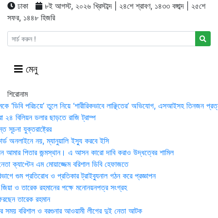
ঢাকা
৮ই আগস্ট, ২০২৬ খ্রিস্টাব্দ | ২৪শে শ্রাবণ, ১৪৩৩ বঙ্গাব্দ | ২৫শে
সফর, ১৪৪৮ হিজরি
মেনু
শিরোনাম
মকে ‘ডিবি পরিচয়ে’ তুলে নিয়ে ‘শারীরিকভাবে লাঞ্ছিতের’ অভিযোগ, এসআইসহ তিনজন প্রত্
া ২৪ বিলিয়ন ডলার ছাড়তে রাজি ট্রাম্প
 সূচনা যুক্তরাষ্ট্রের
র্ড অনলাইনে নয়, ম্যানুয়ালি ইস্যু করবে ইসি
 আমার পিতার জন্মস্থান। এ আসন কারো দাবি করাও উদ্ধত্বের শামিল
তা ক্যাপ্টেন এম মোয়াজ্জেম বরিশাল ডিবি হেফাজতে
াগে গুম প্রতিরোধ ও প্রতিকার ট্রাইব্যুনাল গঠন করে প্রজ্ঞাপন
া জিয়া ও তারেক রহমানের পক্ষে মনোনয়নপত্র সংগ্রহ
িরছেন তারেক রহমান
র সময় ব‌রিশাল ও বরগুনার আওয়ামী লীগের দুই নেতা আটক