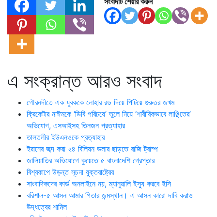
সংবাদটি শেয়ার করুন
এ সংক্রান্ত আরও সংবাদ
গৌরনদীতে এক যুবককে লোহার রড দিয়ে পিটিয়ে গুরুতর জখম
ক্রিকেটার নাঈমকে ‘ডিবি পরিচয়ে’ তুলে নিয়ে ‘শারীরিকভাবে লাঞ্ছিতের’
অভিযোগ, এসআইসহ তিনজন প্রত্যাহার
তালতলীর ইউএনওকে প্রত্যাহার
ইরানের জব্দ করা ২৪ বিলিয়ন ডলার ছাড়তে রাজি ট্রাম্প
জালিয়াতির অভিযোগে কুয়েতে ৫ বাংলাদেশি গ্রেপ্তার
বিশ্বকাপে উড়ন্ত সূচনা যুক্তরাষ্ট্রের
সাংবাদিকদের কার্ড অনলাইনে নয়, ম্যানুয়ালি ইস্যু করবে ইসি
বরিশাল-৫ আসন আমার পিতার জন্মস্থান। এ আসন কারো দাবি করাও
উদ্ধত্বের শামিল