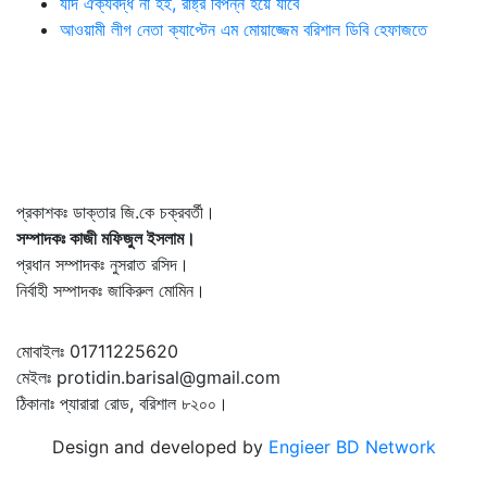
যদি ঐক্যবদ্ধ না হই, রাষ্ট্র বিপন্ন হয়ে যাবে
আওয়ামী লীগ নেতা ক্যাপ্টেন এম মোয়াজ্জেম বরিশাল ডিবি হেফাজতে
প্রকাশকঃ ডাক্তার জি.কে চক্রবর্তী।
সম্পাদকঃ কাজী মফিজুল ইসলাম।
প্রধান সম্পাদকঃ নুসরাত রসিদ।
নির্বাহী সম্পাদকঃ জাকিরুল মোমিন।
মোবাইলঃ 01711225620
মেইলঃ protidin.barisal@gmail.com
ঠিকানাঃ প্যারারা রোড, বরিশাল ৮২০০।
Design and developed by
Engieer BD Network