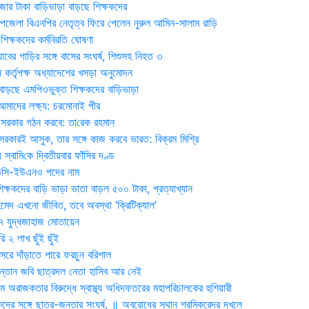
জার টাকা বাড়িভাড়া বাড়ছে শিক্ষকদের
জেলা বিএনপির নেতৃত্ব ফিরে পেলেন নুরুল আমিন-সালাম রাড়ি
িক্ষকদের কর্মবিরতি ঘোষণা
যাবের গাড়ির সঙ্গে বাসের সংঘর্ষ, শিশুসহ নিহত ৩
 কর্তৃপক্ষ অধ্যাদেশের খসড়া অনুমোদন
াড়ছে এমপিওভুক্ত শিক্ষকদের বাড়িভাড়া
দের লক্ষ্য: চরমোনাই পীর
সরকার গঠন করবে: তা‌রেক রহমান
সরকারই আসুক, তার সঙ্গে কাজ করবে ভারত: বিক্রম মিশ্রি
য় স্বা‌মি‌কে দ্বিতীয়বার ফাঁসির দণ্ড
ডিসি-ইউএনও পদের নাম
ক্ষকদের বাড়ি ভাড়া ভাতা বাড়ল ৫০০ টাকা, প্রত্যাখ্যান
দ এখনো জীবিত, তবে অবস্থা ‘ক্রিটিক্যাল’
৭ যুদ্ধজাহাজ মোতায়েন
 ২ লাখ ছুঁই ছুঁই
রে দাঁড়াতে পারে ফরচুন বরিশাল
সন্তান জবি ছাত্রদল নেতা হাসিব আর নেই
 অরাজকতার বিরুদ্ধে স্বাস্থ্য অধিদফতরের মহাপরিচালকের হুশিয়ারী
কদের সঙ্গে ছাত্র-জনতার সংঘর্ষ, ॥ অবরোধের স্থান শ্রমিকরেদর দখলে