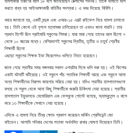
হামলাকারী তরুণের বয়স ১৮ বলে জানিয়েছেন টেক্সাসের গভর্নর। তাকে থামাতে গুলি
করতে বাধ্য হয় আইনরক্ষাকারী বাহিনীর সদস্যরা। এ খবর দিয়েছে বিবিসি।
খবরে জানানো হয়, একটি বন্দুক এবং এআর-১৫ এসল্ট রাইফেল নিয়ে হামলা চালানো
হয়। তিনি কেনো এই নৃশংস হত্যাযজ্ঞ চালিয়েছেন তা এখনও জানা যায়নি। তার
প্রধান টার্গেট ছিল প্রাইমারি স্কুলের শিশুরা। যারা মারা গেছে তাদের বয়স ছিলো ৭
থেকে ১০ বছরের মধ্যে। বেশিরভাগই স্কুলের দ্বিতীয়, তৃতীয় ও চতুর্থ শ্রেণীর
শিক্ষার্থী ছিলো
এছাড়া স্কুলের শিক্ষক ইভা মিরেলেসও গুলিতে নিহত হয়েছেন।
জানা গেছে স্থানীয় সময় মঙ্গলবার সকাল এগারটার দিকে গুলি শুরু হয়। ওই কিশোর
একাই ঘটনাটি ঘটিয়েছে। ওই স্কুলে পাঁচ শতাধিক শিক্ষার্থী আছে এবং স্কুলে আসা
অন্য শিক্ষার্থীদের নিরাপদ জায়গায় সরিয়ে নেয়া হয়। যদিও স্থানীয় হাসপাতালগুলো
বলছে যে স্কুল থেকে আনা কিছু শিক্ষার্থীকে জরুরি চিকিৎসা দেয়া হয়েছে। স্থানীয়
হাসপাতাল ইয়ুভালডে মেমোরিয়াল এক ফেসবুকে পোস্টে বলেছে, অ্যাম্বুলেন্স ও বাসে
করে ১৩ শিক্ষার্থীকে সেখানে নেয়া হয়েছে।
এদিকে এ হামলা নিয়ে তীব্র ক্ষোভ প্রকাশ করেছেন মার্কিন প্রেসিডেন্ট জো
বাইডেন। আগামি শনিবার দেশের পতাকা অর্ধনমিত রাখার ঘোষণা দিয়েছেন তিনি।