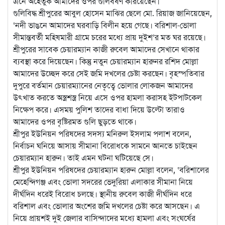
এনে অহেতুক আমাদের ওপর গুলিবর্ষণ করিয়েছেন।
গুলিবিদ্ধ শ্রীপুরের আবুল হোসেন মাঝির ছেলে মো. রিয়াজ জানিয়েছেন,
‘নদী ভাঙনে আমাদের ঘরবাড়ি বিলীন হয়ে গেছে। বরিশাল-ভোলা
সীমান্তবর্তী মহিষমারী গ্রামে চরের মধ্যে প্রায় দুইশ’র মত ঘর রয়েছে।
শ্রীপুরের সাবেক চেয়ারম্যান কাজী রুবেল আমাদের সেখানে থাকার
ব্যবস্থা করে দিয়েছেন। কিন্তু নতুন চেয়ারম্যান হারুনর রশিদ মোল্লা
আমাদের উচ্ছেদ করে সেই জমি দখলের চেষ্টা করছেন। বৃহস্পতিবার
দুপুরে বর্তমান চেয়ারম্যানের নেতৃত্বে ভোলার লোকজন আমাদের
উৎখাত করতে অস্ত্রশস্ত্র নিয়ে এসে ওপর হামলা করাসহ ইটপাটকেল
নিক্ষেপ করে। এসময় পুলিশ তাদের বাধা দিয়ে উল্টো তারাও
আমাদের ওপর বৃষ্টিরমত গুলি ছুড়তে থাকে।
শ্রীপুর ইউনিয়ন পরিষদের সদস্য মনিরুল ইসলাম পলাশ বলেন,
নির্বাচন ঘনিয়ে আসায় সীমানা বিরোধকে সামনে আনতে চাইছেন
চেয়ারম্যান হারুন। তাই এমন ঘটনা ঘটিয়েছে সে।
শ্রীপুর ইউনিয়ন পরিষদের চেয়ারম্যান হারুন মোল্লা বলেন, ‘বরিশালের
মেহেন্দিগঞ্জ এবং ভোলা সদরের ভেদুরিয়া এলাকার সীমানা নিয়ে
দীর্ঘদিন ধরেই বিরোধ চলছে। স্থানীয় রুবেল কাজী দীর্ঘদিন ধরে
বরিশাল এবং ভোলার অংশের জমি দখলের চেষ্টা করে আসছেন। এ
নিয়ে প্রায়শই দুই জেলার বাসিন্দাদের মধ্যে হামলা এবং সংঘর্ষের