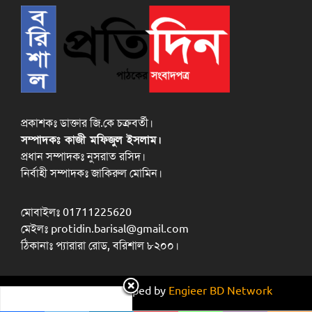
প্রকাশকঃ ডাক্তার জি.কে চক্রবর্তী।
সম্পাদকঃ কাজী মফিজুল ইসলাম।
প্রধান সম্পাদকঃ নুসরাত রসিদ।
নির্বাহী সম্পাদকঃ জাকিরুল মোমিন।
মোবাইলঃ 01711225620
মেইলঃ protidin.barisal@gmail.com
ঠিকানাঃ প্যারারা রোড, বরিশাল ৮২০০।
Design and developed by
Engieer BD Network