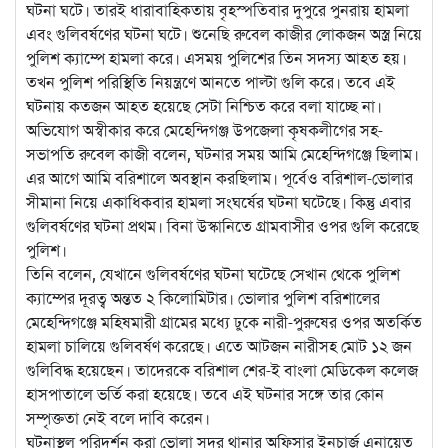
ঘটনা ঘটে। তারই ধারাবাহিকতায় বৃহস্পতিবার দুপুরে পুনরায় হামলা
এবং গুলিবর্ষণের ঘটনা ঘটে। শুনেছি রুবেল কাজীর লোকজন অস্ত্র নিয়ে
পুলিশ ক্যাম্পে হামলা করে। এসময় পুলিশের তিন সদস্য আহত হয়।
তখন পুলিশ পরিস্থিতি নিয়ন্ত্রণে আনতে পাল্টা গুলি করে। তবে এই
ঘটনায় কতজন আহত হয়েছে সেটা নিশ্চিত করে বলা যাচ্ছে না।
অভিযোগ অস্বীকার করে মেহেন্দিগঞ্জ উপজেলা কৃষকলীগের সহ-
সভাপতি রুবেল কাজী বলেন, ঘটনার সময় আমি মেহেন্দিগঞ্জে ছিলাম।
এর আগে আমি বরিশালে অবস্থান করছিলাম। পূর্বেও বরিশাল-ভোলার
সীমানা নিয়ে একাধিকবার হামলা সংঘর্ষের ঘটনা ঘটেছে। কিন্তু এবার
গুলিবর্ষণের ঘটনা প্রথম। বিনা উস্কানিতে গ্রামবাসীর ওপর গুলি করেছে
পুলিশ।
তিনি বলেন, যেখানে গুলিবর্ষণের ঘটনা ঘটেছে সেখান থেকে পুলিশ
ক্যাম্পের দূরত্ব অন্তত ২ কিলোমিটার। ভোলার পুলিশ বরিশালের
মেহেন্দিগঞ্জে মহিষমারী গ্রামের মধ্যে ঢুকে নারী-পুরুষের ওপর অতর্কিত
হামলা চালিয়ে গুলিবর্ষণ করেছে। এতে আটজন নারীসহ মোট ১২ জন
গুলিবিদ্ধ হয়েছেন। তাদেরকে বরিশাল শের-ই বাংলা মেডিকেল কলেজ
হাসপাতালে ভর্তি করা হয়েছে। তবে এই ঘটনার সঙ্গে তার কোন
সম্পৃক্ততা নেই বলে দাবি করেন।
ঘটনাস্থল পরিদর্শন করা ভোলা সদর থানার অফিসার ইনচার্জ এনায়েত