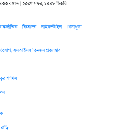
 ১৪৩৩ বঙ্গাব্দ | ২৫শে সফর, ১৪৪৮ হিজরি
ন্তর্জাতিক
বিনোদন
লাইফস্টাইল
খেলাধুলা
 অভিযোগ, এসআইসহ তিনজন প্রত্যাহার
বের শামিল
াপন
টক
 রাড়ি