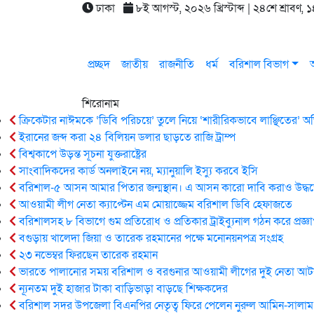
ঢাকা
৮ই আগস্ট, ২০২৬ খ্রিস্টাব্দ | ২৪শে শ্রাবণ,
প্রচ্ছদ
জাতীয়
রাজনীতি
ধর্ম
বরিশাল বিভাগ
আ
শিরোনাম
ক্রিকেটার নাঈমকে ‘ডিবি পরিচয়ে’ তুলে নিয়ে ‘শারীরিকভাবে লাঞ্ছিতের’
ইরানের জব্দ করা ২৪ বিলিয়ন ডলার ছাড়তে রাজি ট্রাম্প
বিশ্বকাপে উড়ন্ত সূচনা যুক্তরাষ্ট্রের
সাংবাদিকদের কার্ড অনলাইনে নয়, ম্যানুয়ালি ইস্যু করবে ইসি
বরিশাল-৫ আসন আমার পিতার জন্মস্থান। এ আসন কারো দাবি করাও উদ্ধত্
আওয়ামী লীগ নেতা ক্যাপ্টেন এম মোয়াজ্জেম বরিশাল ডিবি হেফাজতে
বরিশালসহ ৮ বিভাগে গুম প্রতিরোধ ও প্রতিকার ট্রাইব্যুনাল গঠন করে প্রজ্ঞ
বগুড়ায় খালেদা জিয়া ও তারেক রহমানের পক্ষে মনোনয়নপত্র সংগ্রহ
২৩ নভেম্বর ফিরছেন তারেক রহমান
ভারতে পালানোর সময় ব‌রিশাল ও বরগুনার আওয়ামী লীগের দুই নেতা আ
ন্যূনতম দুই হাজার টাকা বাড়িভাড়া বাড়ছে শিক্ষকদের
বরিশাল সদর উপজেলা বিএনপির নেতৃত্ব ফিরে পেলেন নুরুল আমিন-সালাম