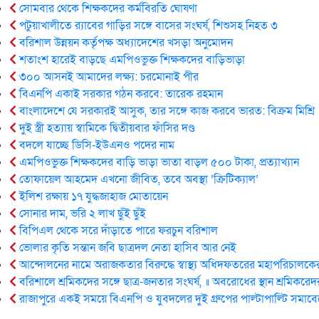
সোমবার থেকে শিক্ষকদের কর্মবিরতি ঘোষণা
পটুয়াখালীতে র‍্যাবের গাড়ির সঙ্গে বাসের সংঘর্ষ, শিশুসহ নিহত ৩
বরিশাল উন্নয়ন কর্তৃপক্ষ অধ্যাদেশের খসড়া অনুমোদন
শতাংশ হারেই বাড়ছে এমপিওভুক্ত শিক্ষকদের বাড়িভাড়া
৩০০ আসনই আমাদের লক্ষ্য: চরমোনাই পীর
বিএনপি একাই সরকার গঠন করবে: তা‌রেক রহমান
বাংলাদেশে যে সরকারই আসুক, তার সঙ্গে কাজ করবে ভারত: বিক্রম মিশ্রি
দুই স্ত্রী হত্যায় স্বা‌মি‌কে দ্বিতীয়বার ফাঁসির দণ্ড
বদলে যাচ্ছে ডিসি-ইউএনও পদের নাম
এমপিওভুক্ত শিক্ষকদের বাড়ি ভাড়া ভাতা বাড়ল ৫০০ টাকা, প্রত্যাখ্যান
তোফায়েল আহমেদ এখনো জীবিত, তবে অবস্থা ‘ক্রিটিক্যাল’
ইলিশ রক্ষায় ১৭ যুদ্ধজাহাজ মোতায়েন
সোনার দাম, ভরি ২ লাখ ছুঁই ছুঁই
বিপিএল থেকে সরে দাঁড়াতে পারে ফরচুন বরিশাল
ভোলার কৃ‌তি সন্তান জবি ছাত্রদল নেতা হাসিব আর নেই
আন্দোলনের নামে অরাজকতার বিরুদ্ধে স্বাস্থ্য অধিদফতরের মহাপরিচালকের
বরিশালে শ্রমিকদের সঙ্গে ছাত্র-জনতার সংঘর্ষ, ॥ অবরোধের স্থান শ্রমিকরে
রাজাপুরে একই সময়ে বিএনপি ও যুবদলের দুই গ্রুপের পাল্টাপাল্টি সমাব