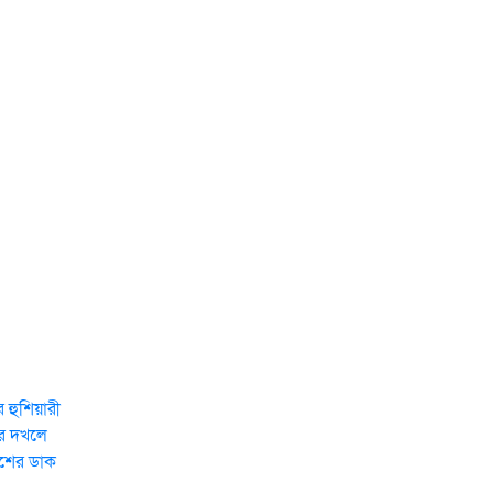
 হুশিয়ারী
দর দখলে
েশের ডাক