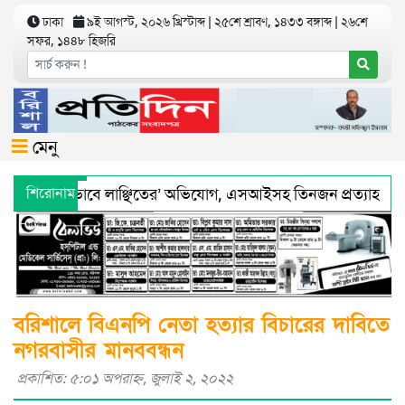
ঢাকা
৯ই আগস্ট, ২০২৬ খ্রিস্টাব্দ | ২৫শে শ্রাবণ, ১৪৩৩ বঙ্গাব্দ | ২৬শে
সফর, ১৪৪৮ হিজরি
মেনু
িয়ে ‘শারীরিকভাবে লাঞ্ছিতের’ অভিযোগ, এসআইসহ তিনজন প্রত্যাহার
শিরোনাম
্থ্য অধিদফতরের মহাপরিচালকের হুশিয়ারী
বরিশালে শ্রমিকদের সঙ্গ
বরিশালে বিএনপি নেতা হত্যার বিচারের দাবিতে
নগরবাসীর মানববন্ধন
প্রকাশিত: ৫:০১ অপরাহ্ণ, জুলাই ২, ২০২২