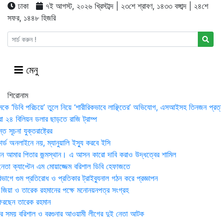
ঢাকা
৭ই আগস্ট, ২০২৬ খ্রিস্টাব্দ | ২৩শে শ্রাবণ, ১৪৩৩ বঙ্গাব্দ | ২৪শে
সফর, ১৪৪৮ হিজরি
মেনু
শিরোনাম
মকে ‘ডিবি পরিচয়ে’ তুলে নিয়ে ‘শারীরিকভাবে লাঞ্ছিতের’ অভিযোগ, এসআইসহ তিনজন প্রত্
া ২৪ বিলিয়ন ডলার ছাড়তে রাজি ট্রাম্প
 সূচনা যুক্তরাষ্ট্রের
র্ড অনলাইনে নয়, ম্যানুয়ালি ইস্যু করবে ইসি
 আমার পিতার জন্মস্থান। এ আসন কারো দাবি করাও উদ্ধত্বের শামিল
তা ক্যাপ্টেন এম মোয়াজ্জেম বরিশাল ডিবি হেফাজতে
াগে গুম প্রতিরোধ ও প্রতিকার ট্রাইব্যুনাল গঠন করে প্রজ্ঞাপন
া জিয়া ও তারেক রহমানের পক্ষে মনোনয়নপত্র সংগ্রহ
িরছেন তারেক রহমান
র সময় ব‌রিশাল ও বরগুনার আওয়ামী লীগের দুই নেতা আটক