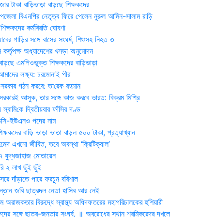
জার টাকা বাড়িভাড়া বাড়ছে শিক্ষকদের
জেলা বিএনপির নেতৃত্ব ফিরে পেলেন নুরুল আমিন-সালাম রাড়ি
িক্ষকদের কর্মবিরতি ঘোষণা
যাবের গাড়ির সঙ্গে বাসের সংঘর্ষ, শিশুসহ নিহত ৩
 কর্তৃপক্ষ অধ্যাদেশের খসড়া অনুমোদন
াড়ছে এমপিওভুক্ত শিক্ষকদের বাড়িভাড়া
দের লক্ষ্য: চরমোনাই পীর
সরকার গঠন করবে: তা‌রেক রহমান
সরকারই আসুক, তার সঙ্গে কাজ করবে ভারত: বিক্রম মিশ্রি
য় স্বা‌মি‌কে দ্বিতীয়বার ফাঁসির দণ্ড
ডিসি-ইউএনও পদের নাম
ক্ষকদের বাড়ি ভাড়া ভাতা বাড়ল ৫০০ টাকা, প্রত্যাখ্যান
দ এখনো জীবিত, তবে অবস্থা ‘ক্রিটিক্যাল’
৭ যুদ্ধজাহাজ মোতায়েন
 ২ লাখ ছুঁই ছুঁই
রে দাঁড়াতে পারে ফরচুন বরিশাল
সন্তান জবি ছাত্রদল নেতা হাসিব আর নেই
 অরাজকতার বিরুদ্ধে স্বাস্থ্য অধিদফতরের মহাপরিচালকের হুশিয়ারী
কদের সঙ্গে ছাত্র-জনতার সংঘর্ষ, ॥ অবরোধের স্থান শ্রমিকরেদর দখলে