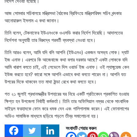
নির্দেশ দেওয়া হয়েছে।
আজ সোমবার সচিবালয়ে মন্ত্রিসভা বৈঠকের ব্রিফিংয়ে মন্ত্রিপরিষদ সচিব খন্দকার
আনোয়ারুল ইসলাম এ কথা জানান।
তিনি বলেন, টেকনাফের ইউএনওকে ওএসডি করার নির্দেশ দিয়েছি। আদালতের
নির্দেশনা অনুযায়ী তার বিরুদ্ধে পরবর্তী ব্যবস্থা নেওয়া হবে।
তিনি আরও বলেন, আমি যদি বলি আপনি (ইউএনও) একজন অসভ্য লোক। দ্যাট
ইজ এনাফ। এরপরে কি আজেবাজে কথা বলার দরকার আছে? একটা লোককে যদি
আমি খারাপ বলতে চাই, এই লেভেলে দিস ওয়ার্ড ইজ এনাফ। ওই ল্যাঙ্গুয়েজ কেন
ইউজ করতে হবে? কারো সঙ্গে আপনি এভাবে কথা বলতে পারেন না। আপনি যত
উপরের দিকে থাকবেন তত মাথা ঠান্ডা রেখে কথা বলতে হবে।
গত ২১ জুলাই প্রধানমন্ত্রীর উপহারের ঘর নিয়ে একটি প্রতিবেদন প্রকাশিত হওয়ায়
ক্ষিপ্ত হন উপজেলা নির্বাহী কর্মকর্তা। তিনি তার অফিসিয়াল নম্বর থেকে সাংবাদিক
সাইদুল ফরহাদকে ফোন করে ধমক দেন এবং গালিগালাজ করেন। এই ফোনালাপের
অডিও সামাজিক মাধ্যমে ছড়িয়ে পড়লে তীব্র সমালোচনা হয়।
সংবাদটি শেয়ার করুন