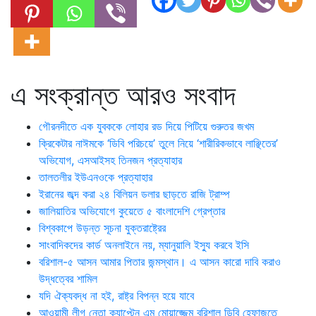
এ সংক্রান্ত আরও সংবাদ
গৌরনদীতে এক যুবককে লোহার রড দিয়ে পিটিয়ে গুরুতর জখম
ক্রিকেটার নাঈমকে ‘ডিবি পরিচয়ে’ তুলে নিয়ে ‘শারীরিকভাবে লাঞ্ছিতের’
অভিযোগ, এসআইসহ তিনজন প্রত্যাহার
তালতলীর ইউএনওকে প্রত্যাহার
ইরানের জব্দ করা ২৪ বিলিয়ন ডলার ছাড়তে রাজি ট্রাম্প
জালিয়াতির অভিযোগে কুয়েতে ৫ বাংলাদেশি গ্রেপ্তার
বিশ্বকাপে উড়ন্ত সূচনা যুক্তরাষ্ট্রের
সাংবাদিকদের কার্ড অনলাইনে নয়, ম্যানুয়ালি ইস্যু করবে ইসি
বরিশাল-৫ আসন আমার পিতার জন্মস্থান। এ আসন কারো দাবি করাও
উদ্ধত্বের শামিল
যদি ঐক্যবদ্ধ না হই, রাষ্ট্র বিপন্ন হয়ে যাবে
আওয়ামী লীগ নেতা ক্যাপ্টেন এম মোয়াজ্জেম বরিশাল ডিবি হেফাজতে