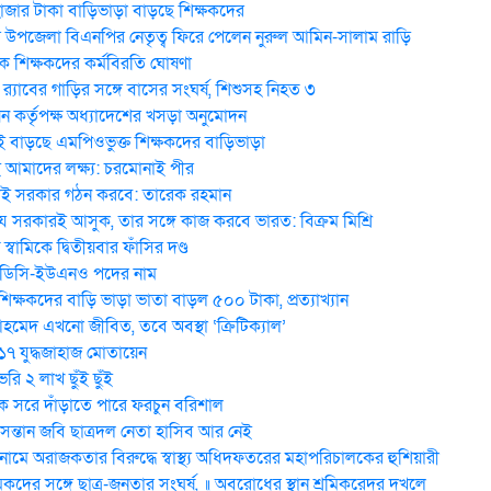
হাজার টাকা বাড়িভাড়া বাড়ছে শিক্ষকদের
উপজেলা বিএনপির নেতৃত্ব ফিরে পেলেন নুরুল আমিন-সালাম রাড়ি
 শিক্ষকদের কর্মবিরতি ঘোষণা
র‍্যাবের গাড়ির সঙ্গে বাসের সংঘর্ষ, শিশুসহ নিহত ৩
ন কর্তৃপক্ষ অধ্যাদেশের খসড়া অনুমোদন
 বাড়ছে এমপিওভুক্ত শিক্ষকদের বাড়িভাড়া
মাদের লক্ষ্য: চরমোনাই পীর
ই সরকার গঠন করবে: তা‌রেক রহমান
 সরকারই আসুক, তার সঙ্গে কাজ করবে ভারত: বিক্রম মিশ্রি
য় স্বা‌মি‌কে দ্বিতীয়বার ফাঁসির দণ্ড
 ডিসি-ইউএনও পদের নাম
িক্ষকদের বাড়ি ভাড়া ভাতা বাড়ল ৫০০ টাকা, প্রত্যাখ্যান
েদ এখনো জীবিত, তবে অবস্থা ‘ক্রিটিক্যাল’
 ১৭ যুদ্ধজাহাজ মোতায়েন
ি ২ লাখ ছুঁই ছুঁই
 সরে দাঁড়াতে পারে ফরচুন বরিশাল
 সন্তান জবি ছাত্রদল নেতা হাসিব আর নেই
মে অরাজকতার বিরুদ্ধে স্বাস্থ্য অধিদফতরের মহাপরিচালকের হুশিয়ারী
িকদের সঙ্গে ছাত্র-জনতার সংঘর্ষ, ॥ অবরোধের স্থান শ্রমিকরেদর দখলে