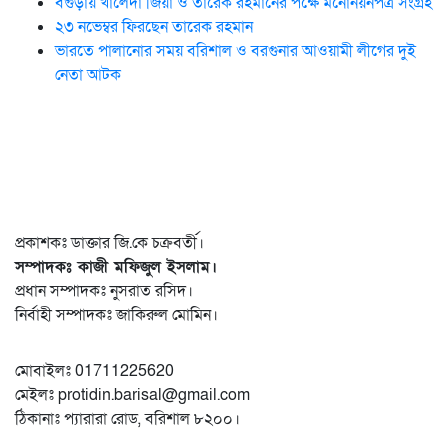
বগুড়ায় খালেদা জিয়া ও তারেক রহমানের পক্ষে মনোনয়নপত্র সংগ্রহ
২৩ নভেম্বর ফিরছেন তারেক রহমান
ভারতে পালানোর সময় ব‌রিশাল ও বরগুনার আওয়ামী লীগের দুই
নেতা আটক
প্রকাশকঃ ডাক্তার জি.কে চক্রবর্তী।
সম্পাদকঃ কাজী মফিজুল ইসলাম।
প্রধান সম্পাদকঃ নুসরাত রসিদ।
নির্বাহী সম্পাদকঃ জাকিরুল মোমিন।
মোবাইলঃ 01711225620
মেইলঃ protidin.barisal@gmail.com
ঠিকানাঃ প্যারারা রোড, বরিশাল ৮২০০।