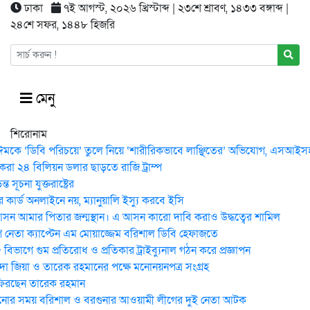
ঢাকা
৭ই আগস্ট, ২০২৬ খ্রিস্টাব্দ | ২৩শে শ্রাবণ, ১৪৩৩ বঙ্গাব্দ |
২৪শে সফর, ১৪৪৮ হিজরি
মেনু
শিরোনাম
ঈমকে ‘ডিবি পরিচয়ে’ তুলে নিয়ে ‘শারীরিকভাবে লাঞ্ছিতের’ অভিযোগ, এসআইসহ 
করা ২৪ বিলিয়ন ডলার ছাড়তে রাজি ট্রাম্প
 সূচনা যুক্তরাষ্ট্রের
কার্ড অনলাইনে নয়, ম্যানুয়ালি ইস্যু করবে ইসি
ন আমার পিতার জন্মস্থান। এ আসন কারো দাবি করাও উদ্ধত্বের শামিল
নেতা ক্যাপ্টেন এম মোয়াজ্জেম বরিশাল ডিবি হেফাজতে
িভাগে গুম প্রতিরোধ ও প্রতিকার ট্রাইব্যুনাল গঠন করে প্রজ্ঞাপন
েদা জিয়া ও তারেক রহমানের পক্ষে মনোনয়নপত্র সংগ্রহ
ফিরছেন তারেক রহমান
োর সময় ব‌রিশাল ও বরগুনার আওয়ামী লীগের দুই নেতা আটক