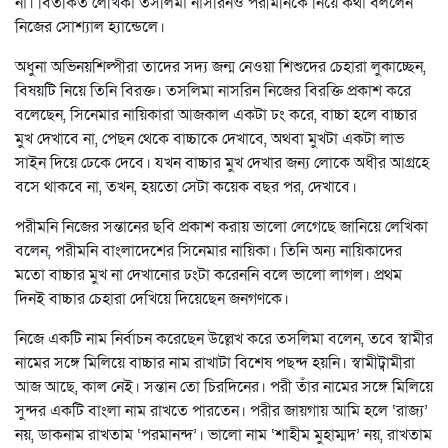
না। বিতর্কিত লেখিকা তসলিমা নাসরিনও পরীমনিকে নিয়ে কথা বললেন
নিজের সোশ্যাল হ্যান্ডেলে।
অধুনা অভিনয়শিল্পীরা তাদের সদ্য জন্ম নেওয়া শিশুদের চেহারা লুকাচ্ছেন,
বিষয়টি নিয়ে তিনি বিরক্ত। তসলিমা নাসরিন নিজের বিরক্তি প্রকাশ করে
বলেছেন, সিনেমার নায়িকারা আজকাল একটা ঢং করে, বাচ্চা হলে বাচ্চার
মুখ দেখাবে না, পেছন থেকে বাচ্চাকে দেখাবে, অথবা মুখটা একটা লাভ
সাইন দিয়ে ঢেকে দেবে। যখন বাচ্চার মুখ দেখার জন্য লোকে অধীর আগ্রহে
বসে থাকবে না, তখন, হয়তো সেটা কয়েক বছর পর, দেখাবে।
পরীমনি নিজের সন্তানের ছবি প্রকাশ করায় ভালো লেগেছে জানিয়ে লেখিকা
বলেন, পরীমনি বাংলাদেশের সিনেমার নায়িকা। তিনি অন্য নায়িকাদের
মতো বাচ্চার মুখ না দেখানোর ঢংটা করেননি বলে ভালো লাগল। প্রথম
দিনই বাচ্চার চেহারা দেখিয়ে দিয়েছেন জনগণকে।
নিজে একটি নাম নির্বাচন করেছেন উল্লেখ করে তসলিমা বলেন, তবে স্বামীর
নামের সঙ্গে মিলিয়ে বাচ্চার নাম রাখাটা বিশেষ পছন্দ হয়নি। স্বামীট্বামীরা
আজ আছে, কাল নেই। সন্তান তো চিরদিনের। পরী তাঁর নামের সঙ্গে মিলিয়ে
সুন্দর একটি বাংলা নাম রাখতে পারতেন। পরীর জায়গায় আমি হলে ‘রাজ্য’
নয়, ডাকনাম রাখতাম ‘পরমানন্দ’। ভালো নাম ‘শাহীম মুহাম্মদ’ নয়, রাখতাম