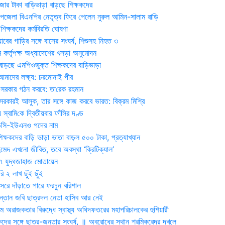
জার টাকা বাড়িভাড়া বাড়ছে শিক্ষকদের
জেলা বিএনপির নেতৃত্ব ফিরে পেলেন নুরুল আমিন-সালাম রাড়ি
িক্ষকদের কর্মবিরতি ঘোষণা
যাবের গাড়ির সঙ্গে বাসের সংঘর্ষ, শিশুসহ নিহত ৩
 কর্তৃপক্ষ অধ্যাদেশের খসড়া অনুমোদন
াড়ছে এমপিওভুক্ত শিক্ষকদের বাড়িভাড়া
দের লক্ষ্য: চরমোনাই পীর
সরকার গঠন করবে: তা‌রেক রহমান
সরকারই আসুক, তার সঙ্গে কাজ করবে ভারত: বিক্রম মিশ্রি
য় স্বা‌মি‌কে দ্বিতীয়বার ফাঁসির দণ্ড
ডিসি-ইউএনও পদের নাম
ক্ষকদের বাড়ি ভাড়া ভাতা বাড়ল ৫০০ টাকা, প্রত্যাখ্যান
দ এখনো জীবিত, তবে অবস্থা ‘ক্রিটিক্যাল’
৭ যুদ্ধজাহাজ মোতায়েন
 ২ লাখ ছুঁই ছুঁই
রে দাঁড়াতে পারে ফরচুন বরিশাল
সন্তান জবি ছাত্রদল নেতা হাসিব আর নেই
 অরাজকতার বিরুদ্ধে স্বাস্থ্য অধিদফতরের মহাপরিচালকের হুশিয়ারী
কদের সঙ্গে ছাত্র-জনতার সংঘর্ষ, ॥ অবরোধের স্থান শ্রমিকরেদর দখলে