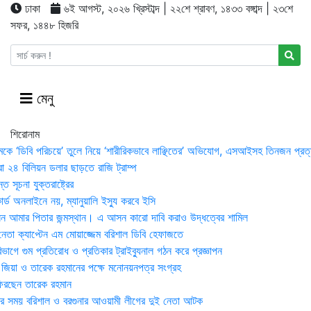
ঢাকা
৬ই আগস্ট, ২০২৬ খ্রিস্টাব্দ | ২২শে শ্রাবণ, ১৪৩৩ বঙ্গাব্দ | ২৩শে
সফর, ১৪৪৮ হিজরি
মেনু
শিরোনাম
মকে ‘ডিবি পরিচয়ে’ তুলে নিয়ে ‘শারীরিকভাবে লাঞ্ছিতের’ অভিযোগ, এসআইসহ তিনজন প্রত্
া ২৪ বিলিয়ন ডলার ছাড়তে রাজি ট্রাম্প
 সূচনা যুক্তরাষ্ট্রের
র্ড অনলাইনে নয়, ম্যানুয়ালি ইস্যু করবে ইসি
 আমার পিতার জন্মস্থান। এ আসন কারো দাবি করাও উদ্ধত্বের শামিল
তা ক্যাপ্টেন এম মোয়াজ্জেম বরিশাল ডিবি হেফাজতে
াগে গুম প্রতিরোধ ও প্রতিকার ট্রাইব্যুনাল গঠন করে প্রজ্ঞাপন
া জিয়া ও তারেক রহমানের পক্ষে মনোনয়নপত্র সংগ্রহ
িরছেন তারেক রহমান
র সময় ব‌রিশাল ও বরগুনার আওয়ামী লীগের দুই নেতা আটক