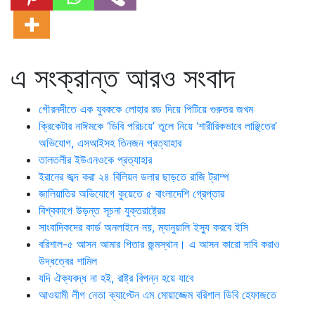
এ সংক্রান্ত আরও সংবাদ
গৌরনদীতে এক যুবককে লোহার রড দিয়ে পিটিয়ে গুরুতর জখম
ক্রিকেটার নাঈমকে ‘ডিবি পরিচয়ে’ তুলে নিয়ে ‘শারীরিকভাবে লাঞ্ছিতের’
অভিযোগ, এসআইসহ তিনজন প্রত্যাহার
তালতলীর ইউএনওকে প্রত্যাহার
ইরানের জব্দ করা ২৪ বিলিয়ন ডলার ছাড়তে রাজি ট্রাম্প
জালিয়াতির অভিযোগে কুয়েতে ৫ বাংলাদেশি গ্রেপ্তার
বিশ্বকাপে উড়ন্ত সূচনা যুক্তরাষ্ট্রের
সাংবাদিকদের কার্ড অনলাইনে নয়, ম্যানুয়ালি ইস্যু করবে ইসি
বরিশাল-৫ আসন আমার পিতার জন্মস্থান। এ আসন কারো দাবি করাও
উদ্ধত্বের শামিল
যদি ঐক্যবদ্ধ না হই, রাষ্ট্র বিপন্ন হয়ে যাবে
আওয়ামী লীগ নেতা ক্যাপ্টেন এম মোয়াজ্জেম বরিশাল ডিবি হেফাজতে