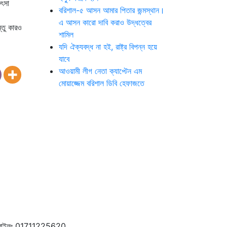
িৎসা
বরিশাল-৫ আসন আমার পিতার জন্মস্থান।
এ আসন কারো দাবি করাও উদ্ধত্বের
্তু কারও
শামিল
যদি ঐক্যবদ্ধ না হই, রাষ্ট্র বিপন্ন হয়ে
যাবে
আওয়ামী লীগ নেতা ক্যাপ্টেন এম
মোয়াজ্জেম বরিশাল ডিবি হেফাজতে
বাইলঃ 01711225620