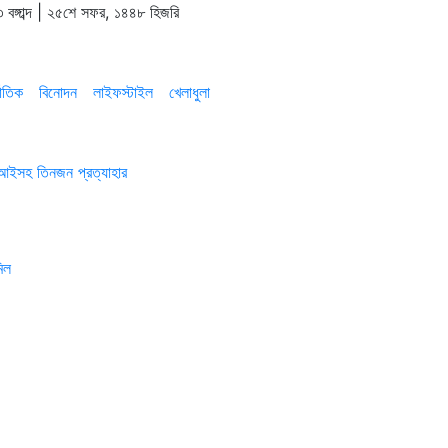
 বঙ্গাব্দ | ২৫শে সফর, ১৪৪৮ হিজরি
াতিক
বিনোদন
লাইফস্টাইল
খেলাধুলা
এসআইসহ তিনজন প্রত্যাহার
িল