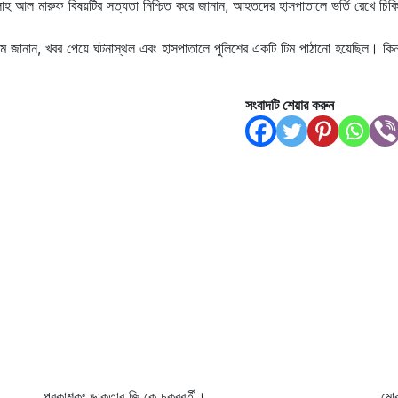
ুল্লাহ আল মারুফ বিষয়টির সত্যতা নিশ্চিত করে জানান, আহতদের হাসপাতালে ভর্তি রেখে চিক
 ইসলাম জানান, খবর পেয়ে ঘটনাস্থল এবং হাসপাতালে পুলিশের একটি টিম পাঠানো হয়েছিল। কিন
সংবাদটি শেয়ার করুন
প্রকাশকঃ ডাক্তার জি.কে চক্রবর্তী।
মো