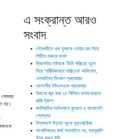
এ সংক্রান্ত আরও
সংবাদ
গৌরনদীতে এক যুবককে লোহার রড দিয়ে
পিটিয়ে গুরুতর জখম
ক্রিকেটার নাঈমকে ‘ডিবি পরিচয়ে’ তুলে
নিয়ে ‘শারীরিকভাবে লাঞ্ছিতের’ অভিযোগ,
এসআইসহ তিনজন প্রত্যাহার
তালতলীর ইউএনওকে প্রত্যাহার
ইরানের জব্দ করা ২৪ বিলিয়ন ডলার ছাড়তে
। সোমবার
রাজি ট্রাম্প
আহত হয়।
জালিয়াতির অভিযোগে কুয়েতে ৫ বাংলাদেশি
গ্রেপ্তার
ক
বিশ্বকাপে উড়ন্ত সূচনা যুক্তরাষ্ট্রের
েকজনকে
সাংবাদিকদের কার্ড অনলাইনে নয়, ম্যানুয়ালি
ইস্যু করবে ইসি