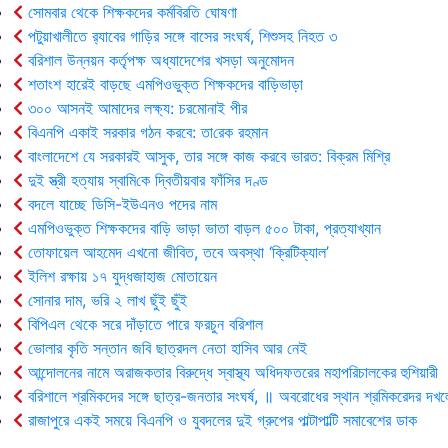
সোমবার থেকে শিক্ষকদের কর্মবিরতি ঘোষণা
পটুয়াখালীতে র‍্যাবের গাড়ির সঙ্গে বাসের সংঘর্ষ, শিশুসহ নিহত ৩
বরিশাল উন্নয়ন কর্তৃপক্ষ অধ্যাদেশের খসড়া অনুমোদন
শতাংশ হারেই বাড়ছে এমপিওভুক্ত শিক্ষকদের বাড়িভাড়া
৩০০ আসনই আমাদের লক্ষ্য: চরমোনাই পীর
বিএনপি একাই সরকার গঠন করবে: তা‌রেক রহমান
বাংলাদেশে যে সরকারই আসুক, তার সঙ্গে কাজ করবে ভারত: বিক্রম মিশ্রি
দুই স্ত্রী হত্যায় স্বা‌মি‌কে দ্বিতীয়বার ফাঁসির দণ্ড
বদলে যাচ্ছে ডিসি-ইউএনও পদের নাম
এমপিওভুক্ত শিক্ষকদের বাড়ি ভাড়া ভাতা বাড়ল ৫০০ টাকা, প্রত্যাখ্যান
তোফায়েল আহমেদ এখনো জীবিত, তবে অবস্থা ‘ক্রিটিক্যাল’
ইলিশ রক্ষায় ১৭ যুদ্ধজাহাজ মোতায়েন
সোনার দাম, ভরি ২ লাখ ছুঁই ছুঁই
বিপিএল থেকে সরে দাঁড়াতে পারে ফরচুন বরিশাল
ভোলার কৃ‌তি সন্তান জবি ছাত্রদল নেতা হাসিব আর নেই
আন্দোলনের নামে অরাজকতার বিরুদ্ধে স্বাস্থ্য অধিদফতরের মহাপরিচালকের হুশিয়ারী
বরিশালে শ্রমিকদের সঙ্গে ছাত্র-জনতার সংঘর্ষ, ॥ অবরোধের স্থান শ্রমিকরেদর দখল
রাজাপুরে একই সময়ে বিএনপি ও যুবদলের দুই গ্রুপের পাল্টাপাল্টি সমাবেশের ডাক