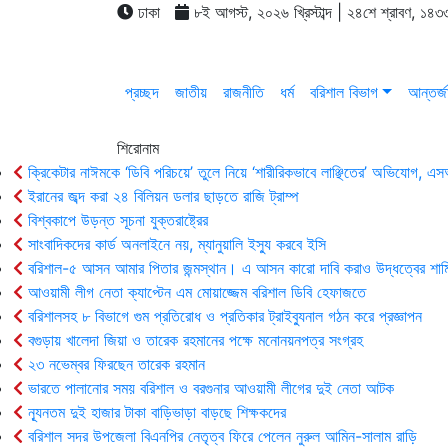
ঢাকা
৮ই আগস্ট, ২০২৬ খ্রিস্টাব্দ | ২৪শে শ্রাবণ, ১৪৩৩
প্রচ্ছদ
জাতীয়
রাজনীতি
ধর্ম
বরিশাল বিভাগ
আন্তর্জ
শিরোনাম
ক্রিকেটার নাঈমকে ‘ডিবি পরিচয়ে’ তুলে নিয়ে ‘শারীরিকভাবে লাঞ্ছিতের’ অভিযোগ, 
ইরানের জব্দ করা ২৪ বিলিয়ন ডলার ছাড়তে রাজি ট্রাম্প
বিশ্বকাপে উড়ন্ত সূচনা যুক্তরাষ্ট্রের
সাংবাদিকদের কার্ড অনলাইনে নয়, ম্যানুয়ালি ইস্যু করবে ইসি
বরিশাল-৫ আসন আমার পিতার জন্মস্থান। এ আসন কারো দাবি করাও উদ্ধত্বের শাম
আওয়ামী লীগ নেতা ক্যাপ্টেন এম মোয়াজ্জেম বরিশাল ডিবি হেফাজতে
বরিশালসহ ৮ বিভাগে গুম প্রতিরোধ ও প্রতিকার ট্রাইব্যুনাল গঠন করে প্রজ্ঞাপন
বগুড়ায় খালেদা জিয়া ও তারেক রহমানের পক্ষে মনোনয়নপত্র সংগ্রহ
২৩ নভেম্বর ফিরছেন তারেক রহমান
ভারতে পালানোর সময় ব‌রিশাল ও বরগুনার আওয়ামী লীগের দুই নেতা আটক
ন্যূনতম দুই হাজার টাকা বাড়িভাড়া বাড়ছে শিক্ষকদের
বরিশাল সদর উপজেলা বিএনপির নেতৃত্ব ফিরে পেলেন নুরুল আমিন-সালাম রাড়ি