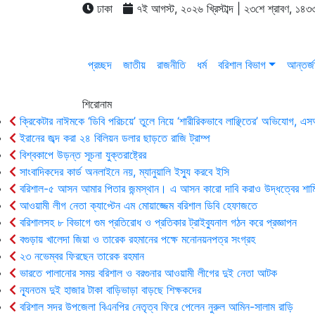
ঢাকা
৭ই আগস্ট, ২০২৬ খ্রিস্টাব্দ | ২৩শে শ্রাবণ, ১৪৩৩
প্রচ্ছদ
জাতীয়
রাজনীতি
ধর্ম
বরিশাল বিভাগ
আন্তর্জ
শিরোনাম
ক্রিকেটার নাঈমকে ‘ডিবি পরিচয়ে’ তুলে নিয়ে ‘শারীরিকভাবে লাঞ্ছিতের’ অভিযোগ, 
ইরানের জব্দ করা ২৪ বিলিয়ন ডলার ছাড়তে রাজি ট্রাম্প
বিশ্বকাপে উড়ন্ত সূচনা যুক্তরাষ্ট্রের
সাংবাদিকদের কার্ড অনলাইনে নয়, ম্যানুয়ালি ইস্যু করবে ইসি
বরিশাল-৫ আসন আমার পিতার জন্মস্থান। এ আসন কারো দাবি করাও উদ্ধত্বের শাম
আওয়ামী লীগ নেতা ক্যাপ্টেন এম মোয়াজ্জেম বরিশাল ডিবি হেফাজতে
বরিশালসহ ৮ বিভাগে গুম প্রতিরোধ ও প্রতিকার ট্রাইব্যুনাল গঠন করে প্রজ্ঞাপন
বগুড়ায় খালেদা জিয়া ও তারেক রহমানের পক্ষে মনোনয়নপত্র সংগ্রহ
২৩ নভেম্বর ফিরছেন তারেক রহমান
ভারতে পালানোর সময় ব‌রিশাল ও বরগুনার আওয়ামী লীগের দুই নেতা আটক
ন্যূনতম দুই হাজার টাকা বাড়িভাড়া বাড়ছে শিক্ষকদের
বরিশাল সদর উপজেলা বিএনপির নেতৃত্ব ফিরে পেলেন নুরুল আমিন-সালাম রাড়ি