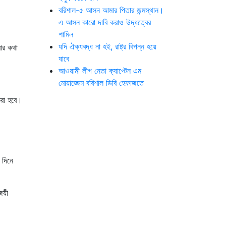
বরিশাল-৫ আসন আমার পিতার জন্মস্থান।
এ আসন কারো দাবি করাও উদ্ধত্বের
শামিল
যদি ঐক্যবদ্ধ না হই, রাষ্ট্র বিপন্ন হয়ে
রার কথা
যাবে
আওয়ামী লীগ নেতা ক্যাপ্টেন এম
মোয়াজ্জেম বরিশাল ডিবি হেফাজতে
করা হবে।
 দিনে
িজয়ী