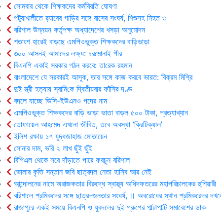
সোমবার থেকে শিক্ষকদের কর্মবিরতি ঘোষণা
পটুয়াখালীতে র‍্যাবের গাড়ির সঙ্গে বাসের সংঘর্ষ, শিশুসহ নিহত ৩
বরিশাল উন্নয়ন কর্তৃপক্ষ অধ্যাদেশের খসড়া অনুমোদন
শতাংশ হারেই বাড়ছে এমপিওভুক্ত শিক্ষকদের বাড়িভাড়া
৩০০ আসনই আমাদের লক্ষ্য: চরমোনাই পীর
বিএনপি একাই সরকার গঠন করবে: তা‌রেক রহমান
বাংলাদেশে যে সরকারই আসুক, তার সঙ্গে কাজ করবে ভারত: বিক্রম মিশ্রি
দুই স্ত্রী হত্যায় স্বা‌মি‌কে দ্বিতীয়বার ফাঁসির দণ্ড
বদলে যাচ্ছে ডিসি-ইউএনও পদের নাম
এমপিওভুক্ত শিক্ষকদের বাড়ি ভাড়া ভাতা বাড়ল ৫০০ টাকা, প্রত্যাখ্যান
তোফায়েল আহমেদ এখনো জীবিত, তবে অবস্থা ‘ক্রিটিক্যাল’
ইলিশ রক্ষায় ১৭ যুদ্ধজাহাজ মোতায়েন
সোনার দাম, ভরি ২ লাখ ছুঁই ছুঁই
বিপিএল থেকে সরে দাঁড়াতে পারে ফরচুন বরিশাল
ভোলার কৃ‌তি সন্তান জবি ছাত্রদল নেতা হাসিব আর নেই
আন্দোলনের নামে অরাজকতার বিরুদ্ধে স্বাস্থ্য অধিদফতরের মহাপরিচালকের হুশিয়ারী
বরিশালে শ্রমিকদের সঙ্গে ছাত্র-জনতার সংঘর্ষ, ॥ অবরোধের স্থান শ্রমিকরেদর দখল
রাজাপুরে একই সময়ে বিএনপি ও যুবদলের দুই গ্রুপের পাল্টাপাল্টি সমাবেশের ডাক