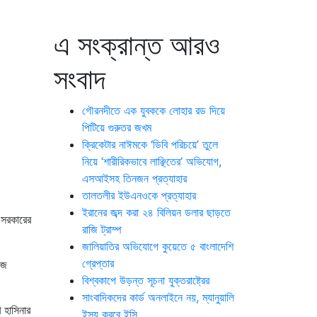
এ সংক্রান্ত আরও
সংবাদ
গৌরনদীতে এক যুবককে লোহার রড দিয়ে
পিটিয়ে গুরুতর জখম
ক্রিকেটার নাঈমকে ‘ডিবি পরিচয়ে’ তুলে
নিয়ে ‘শারীরিকভাবে লাঞ্ছিতের’ অভিযোগ,
এসআইসহ তিনজন প্রত্যাহার
তালতলীর ইউএনওকে প্রত্যাহার
ইরানের জব্দ করা ২৪ বিলিয়ন ডলার ছাড়তে
ত সরকারের
রাজি ট্রাম্প
জালিয়াতির অভিযোগে কুয়েতে ৫ বাংলাদেশি
গ্রেপ্তার
আজ
বিশ্বকাপে উড়ন্ত সূচনা যুক্তরাষ্ট্রের
সাংবাদিকদের কার্ড অনলাইনে নয়, ম্যানুয়ালি
খ হাসিনার
ইস্যু করবে ইসি