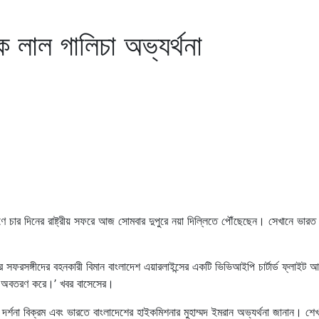
কে লাল গালিচা অভ্যর্থনা
মন্ত্রণে চার দিনের রাষ্ট্রীয় সফরে আজ সোমবার দুপুরে নয়া দিল্লিতে পৌঁছেছেন। সেখানে ভার
 তাঁর সফরসঙ্গীদের বহনকারী বিমান বাংলাদেশ এয়ারলাইন্সের একটি ভিভিআইপি চার্টার্ড ফ্লাইট 
দরে অবতরণ করে।’ খবর বাসেসের।
ত্রী দর্শনা বিক্রম এবং ভারতে বাংলাদেশের হাইকমিশনার মুহাম্মদ ইমরান অভ্যর্থনা জানান। শে