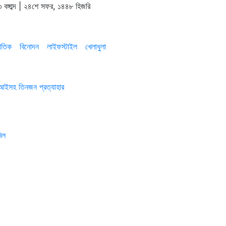
 বঙ্গাব্দ | ২৪শে সফর, ১৪৪৮ হিজরি
াতিক
বিনোদন
লাইফস্টাইল
খেলাধুলা
এসআইসহ তিনজন প্রত্যাহার
িল