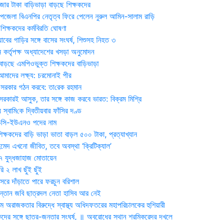
জার টাকা বাড়িভাড়া বাড়ছে শিক্ষকদের
জেলা বিএনপির নেতৃত্ব ফিরে পেলেন নুরুল আমিন-সালাম রাড়ি
িক্ষকদের কর্মবিরতি ঘোষণা
যাবের গাড়ির সঙ্গে বাসের সংঘর্ষ, শিশুসহ নিহত ৩
 কর্তৃপক্ষ অধ্যাদেশের খসড়া অনুমোদন
াড়ছে এমপিওভুক্ত শিক্ষকদের বাড়িভাড়া
দের লক্ষ্য: চরমোনাই পীর
সরকার গঠন করবে: তা‌রেক রহমান
সরকারই আসুক, তার সঙ্গে কাজ করবে ভারত: বিক্রম মিশ্রি
য় স্বা‌মি‌কে দ্বিতীয়বার ফাঁসির দণ্ড
ডিসি-ইউএনও পদের নাম
ক্ষকদের বাড়ি ভাড়া ভাতা বাড়ল ৫০০ টাকা, প্রত্যাখ্যান
দ এখনো জীবিত, তবে অবস্থা ‘ক্রিটিক্যাল’
৭ যুদ্ধজাহাজ মোতায়েন
 ২ লাখ ছুঁই ছুঁই
রে দাঁড়াতে পারে ফরচুন বরিশাল
সন্তান জবি ছাত্রদল নেতা হাসিব আর নেই
 অরাজকতার বিরুদ্ধে স্বাস্থ্য অধিদফতরের মহাপরিচালকের হুশিয়ারী
কদের সঙ্গে ছাত্র-জনতার সংঘর্ষ, ॥ অবরোধের স্থান শ্রমিকরেদর দখলে