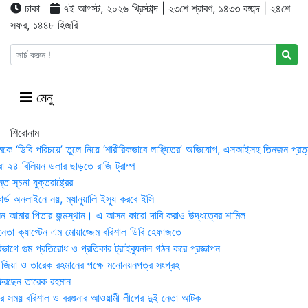
ঢাকা
৭ই আগস্ট, ২০২৬ খ্রিস্টাব্দ | ২৩শে শ্রাবণ, ১৪৩৩ বঙ্গাব্দ | ২৪শে
সফর, ১৪৪৮ হিজরি
মেনু
শিরোনাম
মকে ‘ডিবি পরিচয়ে’ তুলে নিয়ে ‘শারীরিকভাবে লাঞ্ছিতের’ অভিযোগ, এসআইসহ তিনজন প্রত্
া ২৪ বিলিয়ন ডলার ছাড়তে রাজি ট্রাম্প
 সূচনা যুক্তরাষ্ট্রের
র্ড অনলাইনে নয়, ম্যানুয়ালি ইস্যু করবে ইসি
 আমার পিতার জন্মস্থান। এ আসন কারো দাবি করাও উদ্ধত্বের শামিল
তা ক্যাপ্টেন এম মোয়াজ্জেম বরিশাল ডিবি হেফাজতে
াগে গুম প্রতিরোধ ও প্রতিকার ট্রাইব্যুনাল গঠন করে প্রজ্ঞাপন
া জিয়া ও তারেক রহমানের পক্ষে মনোনয়নপত্র সংগ্রহ
িরছেন তারেক রহমান
র সময় ব‌রিশাল ও বরগুনার আওয়ামী লীগের দুই নেতা আটক