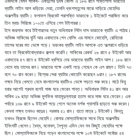
একদিকে যেমন সাকিব- এবাদুলের দুর্ধর্ষ বোলিং এ ১৮৬ রানে শক্তিশালী ভারতের
ব্যাটিং লাইন আপ গুড়িয়েং দেয়া, তেমনি ধ্বংশস্তুপের মাঝে দাড়িয়ে মেহেদির
অকল্পনীয় ব্যাটিং। ফলাফল ক্রিকেট পরাশক্তি ভারতকে ১ উইকেটে পরাজিত করে
তিন ম্যাচ সিরিজে ১-০তে এগিয়ে গেল টাইগাররা।
টসে জয়লাভ করে টাইগারদের নতুন অধিনায়ক লিটন দাস ভারতকে ব্যাটিং এ পাঠায়।
অভিজ্ঞ সাকিবের ঘুর্নি আর এবাদতের পেন বোলিং এর সামনে কোহেলি, রোহিতরা
তাসের ঘরের মত ভেঙ্গে পড়ে। ভয়ংকর ব্যাটিং লাইন আপকে এত অল্পরানে গুড়িয়ে
যাবে তা ক্রিকেটবোদ্ধারাও কল্পনা করেনি। সাকিবের রেকর্ড ২৬ রানে ৫ উইকেট আর
এবাদতের ৪৭ রানে ৪ উইকেট ধ্বশিয়ে দেয় ভারতের ব্যাটিং লাইন আপ। ১৮৬ রানে
থেমে যায় তাদের রান। ভারতের পক্ষে একাই লড়ে গেছেন কে এল রাহুল। তিনি ৭৩
বলে ৭০ রান করেন। বিশ্বের সেরা ব্যাটার কোহেলি করেছেন ৯রান। ১৮৭ রানের
লক্ষ্য নিয়ে খেলতে নেমে বাংলাদেশর ব্যাটিংও ভেঙ্গে পড়তে শুরু করে। মাঠে থিথু
হবার আগেই প্রথম বলেই সাজ ঘরে ফেরেন শান্ত। অধিনায়ক লিটন ৪১ রান আর
সাকিব ২৯ ছাড়া অভিজ্ঞ মুশফিক মাহামুদুল্লাহরা হতাস করে সাজ ঘরে ফেরেন। এক
পর্যায়ে ১৩৬ রানে ৯ উইকেট পড়ে গেলে অনেক দর্শক গ্যালারি ছাড়তে শুরু করেন।
কেননা লক্ষ্য তখনও বহুদুর। দরকার ৫১ রান। হাতে মাত্র ১ উইকেট। কিন্তু
তখনও ক্রিজে ছিলেন মেহেদি। বোলার মোস্তাফিজকে সাথে নিয়ে অকল্পনীয়
ইনিংসটি খেলেন। ধৈয্য, মনোবল, নৈপুন্য এদিন যেন সব কিছুই মেহেদির পক্ষে
ছিল। মোস্তাফিজকে নিয়ে গড়েন বাংলাদেশের পক্ষে ১০ম উইকেটে সর্বোচ্চ ৫৪