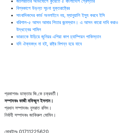
জালিয়াতির অভিযোগে কুয়েতে ৫ বাংলাদেশি গ্রেপ্তার
বিশ্বকাপে উড়ন্ত সূচনা যুক্তরাষ্ট্রের
সাংবাদিকদের কার্ড অনলাইনে নয়, ম্যানুয়ালি ইস্যু করবে ইসি
বরিশাল-৫ আসন আমার পিতার জন্মস্থান। এ আসন কারো দাবি করাও
উদ্ধত্বের শামিল
ভারতকে উড়িয়ে জুনিয়র এশিয়া কাপ চ্যাম্পিয়ন পাকিস্তান
যদি ঐক্যবদ্ধ না হই, রাষ্ট্র বিপন্ন হয়ে যাবে
প্রকাশকঃ ডাক্তার জি.কে চক্রবর্তী।
সম্পাদকঃ কাজী মফিজুল ইসলাম।
প্রধান সম্পাদকঃ নুসরাত রসিদ।
নির্বাহী সম্পাদকঃ জাকিরুল মোমিন।
মোবাইলঃ 01711225620