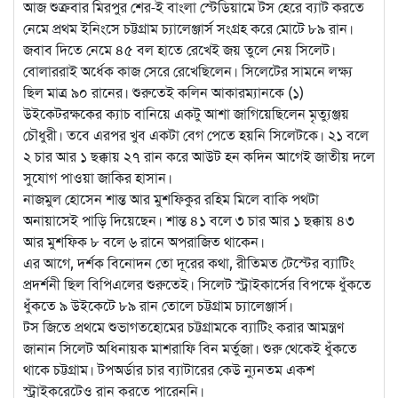
আজ শুক্রবার মিরপুর শের-ই বাংলা স্টেডিয়ামে টস হেরে ব্যাট করতে
নেমে প্রথম ইনিংসে চট্টগ্রাম চ্যালেঞ্জার্স সংগ্রহ করে মোটে ৮৯ রান।
জবাব দিতে নেমে ৪৫ বল হাতে রেখেই জয় তুলে নেয় সিলেট।
বোলাররাই অর্ধেক কাজ সেরে রেখেছিলেন। সিলেটের সামনে লক্ষ্য
ছিল মাত্র ৯০ রানের। শুরুতেই কলিন আকারম্যানকে (১)
উইকেটরক্ষকের ক্যাচ বানিয়ে একটু আশা জাগিয়েছিলেন মৃত্যুঞ্জয়
চৌধুরী। তবে এরপর খুব একটা বেগ পেতে হয়নি সিলেটকে। ২১ বলে
২ চার আর ১ ছক্কায় ২৭ রান করে আউট হন কদিন আগেই জাতীয় দলে
সুযোগ পাওয়া জাকির হাসান।
নাজমুল হোসেন শান্ত আর মুশফিকুর রহিম মিলে বাকি পথটা
অনায়াসেই পাড়ি দিয়েছেন। শান্ত ৪১ বলে ৩ চার আর ১ ছক্কায় ৪৩
আর মুশফিক ৮ বলে ৬ রানে অপরাজিত থাকেন।
এর আগে, দর্শক বিনোদন তো দূরের কথা, রীতিমত টেস্টের ব্যাটিং
প্রদর্শনী ছিল বিপিএলের শুরুতেই। সিলেট স্ট্রাইকার্সের বিপক্ষে ধুঁকতে
ধুঁকতে ৯ উইকেটে ৮৯ রান তোলে চট্টগ্রাম চ্যালেঞ্জার্স।
টস জিতে প্রথমে শুভাগতহোমের চট্টগ্রামকে ব্যাটিং করার আমন্ত্রণ
জানান সিলেট অধিনায়ক মাশরাফি বিন মর্তুজা। শুরু থেকেই ধুঁকতে
থাকে চট্টগ্রাম। টপঅর্ডার চার ব্যাটারের কেউ ন্যুনতম একশ
স্ট্রাইকরেটেও রান করতে পারেননি।