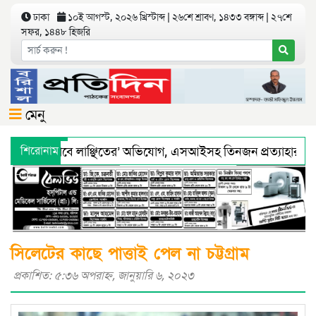
ঢাকা
১০ই আগস্ট, ২০২৬ খ্রিস্টাব্দ | ২৬শে শ্রাবণ, ১৪৩৩ বঙ্গাব্দ | ২৭শে
সফর, ১৪৪৮ হিজরি
মেনু
ে ‘শারীরিকভাবে লাঞ্ছিতের’ অভিযোগ, এসআইসহ তিনজন প্রত্যাহার
শিরোনাম
থ্য অধিদফতরের মহাপরিচালকের হুশিয়ারী
বরিশালে শ্রমিকদের সঙ্গে
সিলেটের কাছে পাত্তাই পেল না চট্টগ্রাম
প্রকাশিত: ৫:৩৬ অপরাহ্ণ, জানুয়ারি ৬, ২০২৩