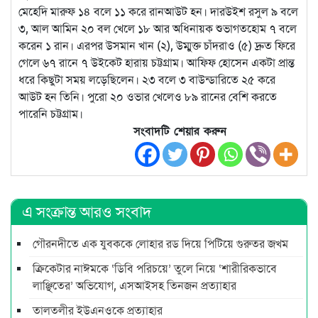
মেহেদি মারুফ ১৪ বলে ১১ করে রানআউট হন। দারউইশ রসুল ৯ বলে
৩, আল আমিন ২০ বল খেলে ১৮ আর অধিনায়ক শুভাগতহোম ৭ বলে
করেন ১ রান। এরপর উসমান খান (২), উম্মুক্ত চাঁদরাও (৫) দ্রুত ফিরে
গেলে ৬৭ রানে ৭ উইকেট হারায় চট্টগ্রাম। আফিফ হোসেন একটা প্রান্ত
ধরে কিছুটা সময় লড়েছিলেন। ২৩ বলে ৩ বাউন্ডারিতে ২৫ করে
আউট হন তিনি। পুরো ২০ ওভার খেলেও ৮৯ রানের বেশি করতে
পারেনি চট্টগ্রাম।
সংবাদটি শেয়ার করুন
এ সংক্রান্ত আরও সংবাদ
গৌরনদীতে এক যুবককে লোহার রড দিয়ে পিটিয়ে গুরুতর জখম
ক্রিকেটার নাঈমকে ‘ডিবি পরিচয়ে’ তুলে নিয়ে ‘শারীরিকভাবে
লাঞ্ছিতের’ অভিযোগ, এসআইসহ তিনজন প্রত্যাহার
তালতলীর ইউএনওকে প্রত্যাহার