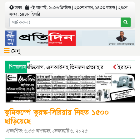
ঢাকা
৭ই আগস্ট, ২০২৬ খ্রিস্টাব্দ | ২৩শে শ্রাবণ, ১৪৩৩ বঙ্গাব্দ | ২৪শে
সফর, ১৪৪৮ হিজরি
মেনু
ে লাঞ্ছিতের’ অভিযোগ, এসআইসহ তিনজন প্রত্যাহার
শিরোনাম
ইরানের জব্দ ক
মহাপরিচালকের হুশিয়ারী
বরিশালে শ্রমিকদের সঙ্গে ছাত্র-জনতার স
ভূমিকম্পে তুরস্ক-সিরিয়ায় নিহত ১৫০০
ছাড়িয়েছে
প্রকাশিত: ৬:৫৫ অপরাহ্ণ, ফেব্রুয়ারি ৬, ২০২৩