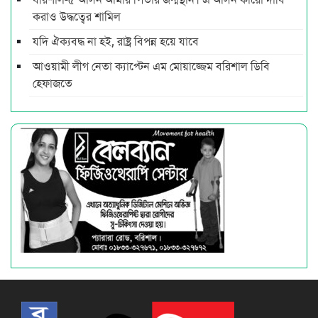
করাও উদ্ধত্বের শামিল
যদি ঐক্যবদ্ধ না হই, রাষ্ট্র বিপন্ন হয়ে যাবে
আওয়ামী লীগ নেতা ক্যাপ্টেন এম মোয়াজ্জেম বরিশাল ডিবি
হেফাজতে