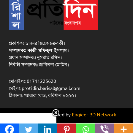
প্রকাশকঃ ডাক্তার জি.কে চক্রবর্তী।
সম্পাদকঃ কাজী মফিজুল ইসলাম।
প্রধান সম্পাদকঃ নুসরাত রসিদ।
নির্বাহী সম্পাদকঃ জাকিরুল মোমিন।
মোবাইলঃ 01711225620
মেইলঃ protidin.barisal@gmail.com
ঠিকানাঃ প্যারারা রোড, বরিশাল ৮২০০।
Design and developed by
Engieer BD Network