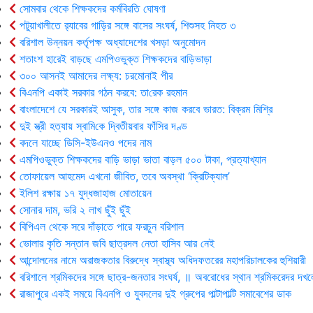
সোমবার থেকে শিক্ষকদের কর্মবিরতি ঘোষণা
পটুয়াখালীতে র‍্যাবের গাড়ির সঙ্গে বাসের সংঘর্ষ, শিশুসহ নিহত ৩
বরিশাল উন্নয়ন কর্তৃপক্ষ অধ্যাদেশের খসড়া অনুমোদন
শতাংশ হারেই বাড়ছে এমপিওভুক্ত শিক্ষকদের বাড়িভাড়া
৩০০ আসনই আমাদের লক্ষ্য: চরমোনাই পীর
বিএনপি একাই সরকার গঠন করবে: তা‌রেক রহমান
বাংলাদেশে যে সরকারই আসুক, তার সঙ্গে কাজ করবে ভারত: বিক্রম মিশ্রি
দুই স্ত্রী হত্যায় স্বা‌মি‌কে দ্বিতীয়বার ফাঁসির দণ্ড
বদলে যাচ্ছে ডিসি-ইউএনও পদের নাম
এমপিওভুক্ত শিক্ষকদের বাড়ি ভাড়া ভাতা বাড়ল ৫০০ টাকা, প্রত্যাখ্যান
তোফায়েল আহমেদ এখনো জীবিত, তবে অবস্থা ‘ক্রিটিক্যাল’
ইলিশ রক্ষায় ১৭ যুদ্ধজাহাজ মোতায়েন
সোনার দাম, ভরি ২ লাখ ছুঁই ছুঁই
বিপিএল থেকে সরে দাঁড়াতে পারে ফরচুন বরিশাল
ভোলার কৃ‌তি সন্তান জবি ছাত্রদল নেতা হাসিব আর নেই
আন্দোলনের নামে অরাজকতার বিরুদ্ধে স্বাস্থ্য অধিদফতরের মহাপরিচালকের হুশিয়ারী
বরিশালে শ্রমিকদের সঙ্গে ছাত্র-জনতার সংঘর্ষ, ॥ অবরোধের স্থান শ্রমিকরেদর দখল
রাজাপুরে একই সময়ে বিএনপি ও যুবদলের দুই গ্রুপের পাল্টাপাল্টি সমাবেশের ডাক