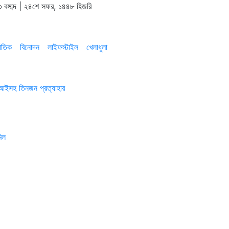
 বঙ্গাব্দ | ২৪শে সফর, ১৪৪৮ হিজরি
াতিক
বিনোদন
লাইফস্টাইল
খেলাধুলা
এসআইসহ তিনজন প্রত্যাহার
িল