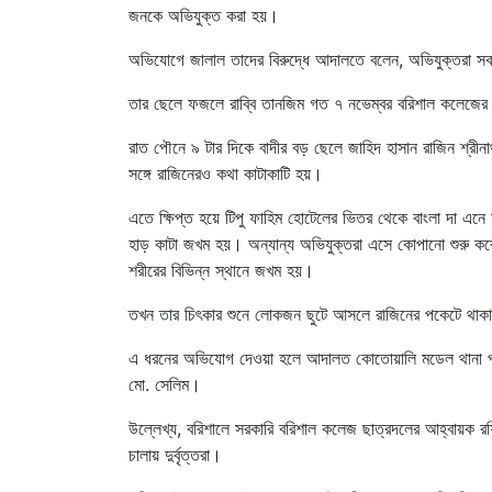
জনকে অভিযুক্ত করা হয়।
অভিযোগে জালাল তাদের বিরুদ্ধে আদালতে বলেন, অভিযুক্তরা সকল
তার ছেলে ফজলে রাব্বি তানজিম গত ৭ নভেম্বর বরিশাল কলেজের সা
রাত পৌনে ৯ টার দিকে বাদীর বড় ছেলে জাহিদ হাসান রাজিন শ্রীনাথ
সঙ্গে রাজিনেরও কথা কাটাকাটি হয়।
এতে ক্ষিপ্ত হয়ে টিপু ফাহিম হোটেলের ভিতর থেকে বাংলা দা এনে
হাড় কাটা জখম হয়। অন্যান্য অভিযুক্তরা এসে কোপানো শুরু ক
শরীরের বিভিন্ন স্থানে জখম হয়।
তখন তার চিৎকার শুনে লোকজন ছুটে আসলে রাজিনের পকেটে থাকা 
এ ধরনের অভিযোগ দেওয়া হলে আদালত কোতোয়ালি মডেল থানা পুলি
মো. সেলিম।
উল্লেখ্য, বরিশালে সরকারি বরিশাল কলেজ ছাত্রদলের আহ্বায়ক র
চালায় দুর্বৃত্তরা।