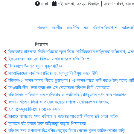
ঢাকা
৭ই আগস্ট, ২০২৬ খ্রিস্টাব্দ | ২৩শে শ্রাবণ, ১৪৩৩
প্রচ্ছদ
জাতীয়
রাজনীতি
ধর্ম
বরিশাল বিভাগ
আন্তর্জ
শিরোনাম
ক্রিকেটার নাঈমকে ‘ডিবি পরিচয়ে’ তুলে নিয়ে ‘শারীরিকভাবে লাঞ্ছিতের’ অভিযোগ, 
ইরানের জব্দ করা ২৪ বিলিয়ন ডলার ছাড়তে রাজি ট্রাম্প
বিশ্বকাপে উড়ন্ত সূচনা যুক্তরাষ্ট্রের
সাংবাদিকদের কার্ড অনলাইনে নয়, ম্যানুয়ালি ইস্যু করবে ইসি
বরিশাল-৫ আসন আমার পিতার জন্মস্থান। এ আসন কারো দাবি করাও উদ্ধত্বের শাম
আওয়ামী লীগ নেতা ক্যাপ্টেন এম মোয়াজ্জেম বরিশাল ডিবি হেফাজতে
বরিশালসহ ৮ বিভাগে গুম প্রতিরোধ ও প্রতিকার ট্রাইব্যুনাল গঠন করে প্রজ্ঞাপন
বগুড়ায় খালেদা জিয়া ও তারেক রহমানের পক্ষে মনোনয়নপত্র সংগ্রহ
২৩ নভেম্বর ফিরছেন তারেক রহমান
ভারতে পালানোর সময় ব‌রিশাল ও বরগুনার আওয়ামী লীগের দুই নেতা আটক
ন্যূনতম দুই হাজার টাকা বাড়িভাড়া বাড়ছে শিক্ষকদের
বরিশাল সদর উপজেলা বিএনপির নেতৃত্ব ফিরে পেলেন নুরুল আমিন-সালাম রাড়ি