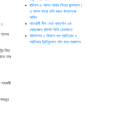
বরিশাল-৫ আসন আমার পিতার জন্মস্থান।
এ আসন কারো দাবি করাও উদ্ধত্বের
শামিল
আওয়ামী লীগ নেতা ক্যাপ্টেন এম
হয়।
মোয়াজ্জেম বরিশাল ডিবি হেফাজতে
ে তাদের
বরিশালসহ ৮ বিভাগে গুম প্রতিরোধ ও
প্রতিকার ট্রাইব্যুনাল গঠন করে প্রজ্ঞাপন
ুর নিচে
ঘাতে তার
 সহকারী
ভাঙচুর