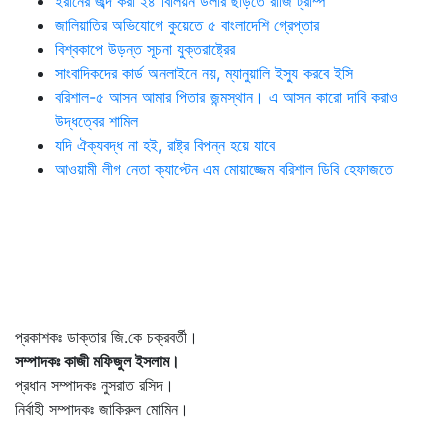
ইরানের জব্দ করা ২৪ বিলিয়ন ডলার ছাড়তে রাজি ট্রাম্প
জালিয়াতির অভিযোগে কুয়েতে ৫ বাংলাদেশি গ্রেপ্তার
বিশ্বকাপে উড়ন্ত সূচনা যুক্তরাষ্ট্রের
সাংবাদিকদের কার্ড অনলাইনে নয়, ম্যানুয়ালি ইস্যু করবে ইসি
বরিশাল-৫ আসন আমার পিতার জন্মস্থান। এ আসন কারো দাবি করাও
উদ্ধত্বের শামিল
যদি ঐক্যবদ্ধ না হই, রাষ্ট্র বিপন্ন হয়ে যাবে
আওয়ামী লীগ নেতা ক্যাপ্টেন এম মোয়াজ্জেম বরিশাল ডিবি হেফাজতে
প্রকাশকঃ ডাক্তার জি.কে চক্রবর্তী।
সম্পাদকঃ কাজী মফিজুল ইসলাম।
প্রধান সম্পাদকঃ নুসরাত রসিদ।
নির্বাহী সম্পাদকঃ জাকিরুল মোমিন।