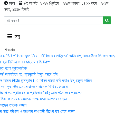
ঢাকা
৬ই আগস্ট, ২০২৬ খ্রিস্টাব্দ | ২২শে শ্রাবণ, ১৪৩৩ বঙ্গাব্দ | ২৩শে
সফর, ১৪৪৮ হিজরি
মেনু
শিরোনাম
মকে ‘ডিবি পরিচয়ে’ তুলে নিয়ে ‘শারীরিকভাবে লাঞ্ছিতের’ অভিযোগ, এসআইসহ তিনজন প্রত্
া ২৪ বিলিয়ন ডলার ছাড়তে রাজি ট্রাম্প
 সূচনা যুক্তরাষ্ট্রের
র্ড অনলাইনে নয়, ম্যানুয়ালি ইস্যু করবে ইসি
 আমার পিতার জন্মস্থান। এ আসন কারো দাবি করাও উদ্ধত্বের শামিল
তা ক্যাপ্টেন এম মোয়াজ্জেম বরিশাল ডিবি হেফাজতে
াগে গুম প্রতিরোধ ও প্রতিকার ট্রাইব্যুনাল গঠন করে প্রজ্ঞাপন
া জিয়া ও তারেক রহমানের পক্ষে মনোনয়নপত্র সংগ্রহ
িরছেন তারেক রহমান
র সময় ব‌রিশাল ও বরগুনার আওয়ামী লীগের দুই নেতা আটক