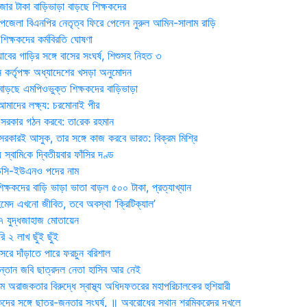
জার টাকা বাড়িভাড়া বাড়ছে শিক্ষকদের
জেলা বিএনপির নেতৃত্ব ফিরে পেলেন নুরুল আমিন-সালাম রাড়ি
িক্ষকদের কর্মবিরতি ঘোষণা
যাবের গাড়ির সঙ্গে বাসের সংঘর্ষ, শিশুসহ নিহত ৩
 কর্তৃপক্ষ অধ্যাদেশের খসড়া অনুমোদন
াড়ছে এমপিওভুক্ত শিক্ষকদের বাড়িভাড়া
দের লক্ষ্য: চরমোনাই পীর
সরকার গঠন করবে: তা‌রেক রহমান
সরকারই আসুক, তার সঙ্গে কাজ করবে ভারত: বিক্রম মিশ্রি
য় স্বা‌মি‌কে দ্বিতীয়বার ফাঁসির দণ্ড
ডিসি-ইউএনও পদের নাম
ক্ষকদের বাড়ি ভাড়া ভাতা বাড়ল ৫০০ টাকা, প্রত্যাখ্যান
দ এখনো জীবিত, তবে অবস্থা ‘ক্রিটিক্যাল’
৭ যুদ্ধজাহাজ মোতায়েন
 ২ লাখ ছুঁই ছুঁই
রে দাঁড়াতে পারে ফরচুন বরিশাল
সন্তান জবি ছাত্রদল নেতা হাসিব আর নেই
 অরাজকতার বিরুদ্ধে স্বাস্থ্য অধিদফতরের মহাপরিচালকের হুশিয়ারী
কদের সঙ্গে ছাত্র-জনতার সংঘর্ষ, ॥ অবরোধের স্থান শ্রমিকরেদর দখলে