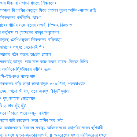
জার টাকা বাড়িভাড়া বাড়ছে শিক্ষকদের
জেলা বিএনপির নেতৃত্ব ফিরে পেলেন নুরুল আমিন-সালাম রাড়ি
িক্ষকদের কর্মবিরতি ঘোষণা
যাবের গাড়ির সঙ্গে বাসের সংঘর্ষ, শিশুসহ নিহত ৩
 কর্তৃপক্ষ অধ্যাদেশের খসড়া অনুমোদন
াড়ছে এমপিওভুক্ত শিক্ষকদের বাড়িভাড়া
দের লক্ষ্য: চরমোনাই পীর
সরকার গঠন করবে: তা‌রেক রহমান
সরকারই আসুক, তার সঙ্গে কাজ করবে ভারত: বিক্রম মিশ্রি
য় স্বা‌মি‌কে দ্বিতীয়বার ফাঁসির দণ্ড
ডিসি-ইউএনও পদের নাম
ক্ষকদের বাড়ি ভাড়া ভাতা বাড়ল ৫০০ টাকা, প্রত্যাখ্যান
দ এখনো জীবিত, তবে অবস্থা ‘ক্রিটিক্যাল’
৭ যুদ্ধজাহাজ মোতায়েন
 ২ লাখ ছুঁই ছুঁই
রে দাঁড়াতে পারে ফরচুন বরিশাল
সন্তান জবি ছাত্রদল নেতা হাসিব আর নেই
 অরাজকতার বিরুদ্ধে স্বাস্থ্য অধিদফতরের মহাপরিচালকের হুশিয়ারী
কদের সঙ্গে ছাত্র-জনতার সংঘর্ষ, ॥ অবরোধের স্থান শ্রমিকরেদর দখলে