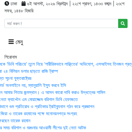
ঢাকা
৬ই আগস্ট, ২০২৬ খ্রিস্টাব্দ | ২২শে শ্রাবণ, ১৪৩৩ বঙ্গাব্দ | ২৩শে
সফর, ১৪৪৮ হিজরি
মেনু
শিরোনাম
মকে ‘ডিবি পরিচয়ে’ তুলে নিয়ে ‘শারীরিকভাবে লাঞ্ছিতের’ অভিযোগ, এসআইসহ তিনজন প্রত্
া ২৪ বিলিয়ন ডলার ছাড়তে রাজি ট্রাম্প
 সূচনা যুক্তরাষ্ট্রের
র্ড অনলাইনে নয়, ম্যানুয়ালি ইস্যু করবে ইসি
 আমার পিতার জন্মস্থান। এ আসন কারো দাবি করাও উদ্ধত্বের শামিল
তা ক্যাপ্টেন এম মোয়াজ্জেম বরিশাল ডিবি হেফাজতে
াগে গুম প্রতিরোধ ও প্রতিকার ট্রাইব্যুনাল গঠন করে প্রজ্ঞাপন
া জিয়া ও তারেক রহমানের পক্ষে মনোনয়নপত্র সংগ্রহ
িরছেন তারেক রহমান
র সময় ব‌রিশাল ও বরগুনার আওয়ামী লীগের দুই নেতা আটক