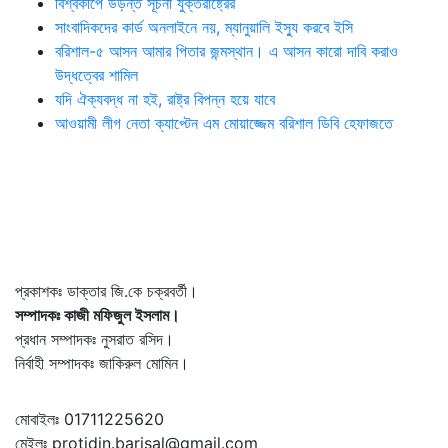
বিশ্বকাপে উড়ন্ত সূচনা যুক্তরাষ্ট্রের
সাংবাদিকদের কার্ড অনলাইনে নয়, ম্যানুয়ালি ইস্যু করবে ইসি
বরিশাল-৫ আসন আমার পিতার জন্মস্থান। এ আসন কারো দাবি করাও
উদ্ধত্বের শামিল
যদি ঐক্যবদ্ধ না হই, রাষ্ট্র বিপন্ন হয়ে যাবে
আওয়ামী লীগ নেতা ক্যাপ্টেন এম মোয়াজ্জেম বরিশাল ডিবি হেফাজতে
প্রকাশকঃ ডাক্তার জি.কে চক্রবর্তী।
সম্পাদকঃ কাজী মফিজুল ইসলাম।
প্রধান সম্পাদকঃ নুসরাত রসিদ।
নির্বাহী সম্পাদকঃ জাকিরুল মোমিন।
মোবাইলঃ 01711225620
মেইলঃ protidin.barisal@gmail.com