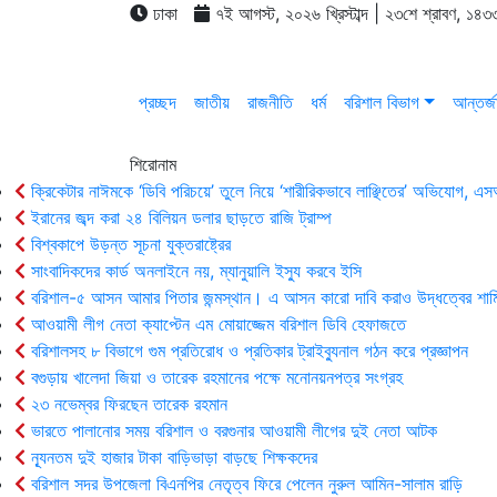
ঢাকা
৭ই আগস্ট, ২০২৬ খ্রিস্টাব্দ | ২৩শে শ্রাবণ, ১৪৩৩
প্রচ্ছদ
জাতীয়
রাজনীতি
ধর্ম
বরিশাল বিভাগ
আন্তর্জ
শিরোনাম
ক্রিকেটার নাঈমকে ‘ডিবি পরিচয়ে’ তুলে নিয়ে ‘শারীরিকভাবে লাঞ্ছিতের’ অভিযোগ, 
ইরানের জব্দ করা ২৪ বিলিয়ন ডলার ছাড়তে রাজি ট্রাম্প
বিশ্বকাপে উড়ন্ত সূচনা যুক্তরাষ্ট্রের
সাংবাদিকদের কার্ড অনলাইনে নয়, ম্যানুয়ালি ইস্যু করবে ইসি
বরিশাল-৫ আসন আমার পিতার জন্মস্থান। এ আসন কারো দাবি করাও উদ্ধত্বের শাম
আওয়ামী লীগ নেতা ক্যাপ্টেন এম মোয়াজ্জেম বরিশাল ডিবি হেফাজতে
বরিশালসহ ৮ বিভাগে গুম প্রতিরোধ ও প্রতিকার ট্রাইব্যুনাল গঠন করে প্রজ্ঞাপন
বগুড়ায় খালেদা জিয়া ও তারেক রহমানের পক্ষে মনোনয়নপত্র সংগ্রহ
২৩ নভেম্বর ফিরছেন তারেক রহমান
ভারতে পালানোর সময় ব‌রিশাল ও বরগুনার আওয়ামী লীগের দুই নেতা আটক
ন্যূনতম দুই হাজার টাকা বাড়িভাড়া বাড়ছে শিক্ষকদের
বরিশাল সদর উপজেলা বিএনপির নেতৃত্ব ফিরে পেলেন নুরুল আমিন-সালাম রাড়ি