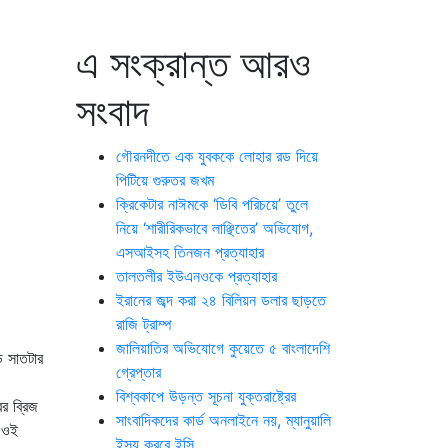
এ সংক্রান্ত আরও
সংবাদ
গৌরনদীতে এক যুবককে লোহার রড দিয়ে
পিটিয়ে গুরুতর জখম
ক্রিকেটার নাঈমকে ‘ডিবি পরিচয়ে’ তুলে
নিয়ে ‘শারীরিকভাবে লাঞ্ছিতের’ অভিযোগ,
এসআইসহ তিনজন প্রত্যাহার
তালতলীর ইউএনওকে প্রত্যাহার
ইরানের জব্দ করা ২৪ বিলিয়ন ডলার ছাড়তে
রাজি ট্রাম্প
জালিয়াতির অভিযোগে কুয়েতে ৫ বাংলাদেশি
ে সাতটার
গ্রেপ্তার
বিশ্বকাপে উড়ন্ত সূচনা যুক্তরাষ্ট্রের
র ব্রিজ
সাংবাদিকদের কার্ড অনলাইনে নয়, ম্যানুয়ালি
ে ওই
ইস্যু করবে ইসি