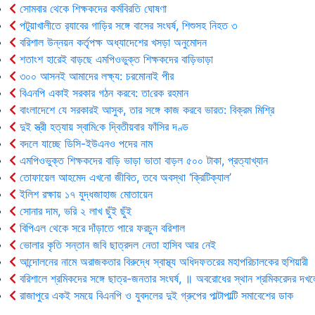
সোমবার থেকে শিক্ষকদের কর্মবিরতি ঘোষণা
পটুয়াখালীতে র‍্যাবের গাড়ির সঙ্গে বাসের সংঘর্ষ, শিশুসহ নিহত ৩
বরিশাল উন্নয়ন কর্তৃপক্ষ অধ্যাদেশের খসড়া অনুমোদন
শতাংশ হারেই বাড়ছে এমপিওভুক্ত শিক্ষকদের বাড়িভাড়া
৩০০ আসনই আমাদের লক্ষ্য: চরমোনাই পীর
বিএনপি একাই সরকার গঠন করবে: তা‌রেক রহমান
বাংলাদেশে যে সরকারই আসুক, তার সঙ্গে কাজ করবে ভারত: বিক্রম মিশ্রি
দুই স্ত্রী হত্যায় স্বা‌মি‌কে দ্বিতীয়বার ফাঁসির দণ্ড
বদলে যাচ্ছে ডিসি-ইউএনও পদের নাম
এমপিওভুক্ত শিক্ষকদের বাড়ি ভাড়া ভাতা বাড়ল ৫০০ টাকা, প্রত্যাখ্যান
তোফায়েল আহমেদ এখনো জীবিত, তবে অবস্থা ‘ক্রিটিক্যাল’
ইলিশ রক্ষায় ১৭ যুদ্ধজাহাজ মোতায়েন
সোনার দাম, ভরি ২ লাখ ছুঁই ছুঁই
বিপিএল থেকে সরে দাঁড়াতে পারে ফরচুন বরিশাল
ভোলার কৃ‌তি সন্তান জবি ছাত্রদল নেতা হাসিব আর নেই
আন্দোলনের নামে অরাজকতার বিরুদ্ধে স্বাস্থ্য অধিদফতরের মহাপরিচালকের হুশিয়ারী
বরিশালে শ্রমিকদের সঙ্গে ছাত্র-জনতার সংঘর্ষ, ॥ অবরোধের স্থান শ্রমিকরেদর দখল
রাজাপুরে একই সময়ে বিএনপি ও যুবদলের দুই গ্রুপের পাল্টাপাল্টি সমাবেশের ডাক