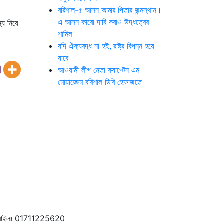
বরিশাল-৫ আসন আমার পিতার জন্মস্থান।
এ আসন কারো দাবি করাও উদ্ধত্বের
্য নিয়ে
শামিল
যদি ঐক্যবদ্ধ না হই, রাষ্ট্র বিপন্ন হয়ে
যাবে
আওয়ামী লীগ নেতা ক্যাপ্টেন এম
মোয়াজ্জেম বরিশাল ডিবি হেফাজতে
বাইলঃ 01711225620