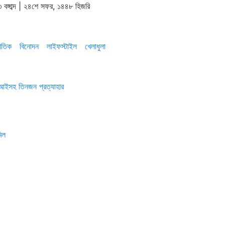
 বঙ্গাব্দ | ২৪শে সফর, ১৪৪৮ হিজরি
াতিক
বিনোদন
লাইফস্টাইল
খেলাধুলা
এসআইসহ তিনজন প্রত্যাহার
িল