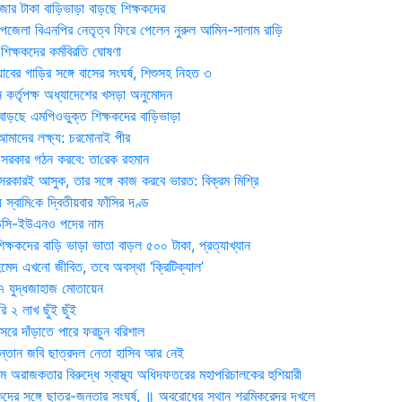
জার টাকা বাড়িভাড়া বাড়ছে শিক্ষকদের
জেলা বিএনপির নেতৃত্ব ফিরে পেলেন নুরুল আমিন-সালাম রাড়ি
িক্ষকদের কর্মবিরতি ঘোষণা
যাবের গাড়ির সঙ্গে বাসের সংঘর্ষ, শিশুসহ নিহত ৩
 কর্তৃপক্ষ অধ্যাদেশের খসড়া অনুমোদন
াড়ছে এমপিওভুক্ত শিক্ষকদের বাড়িভাড়া
দের লক্ষ্য: চরমোনাই পীর
সরকার গঠন করবে: তা‌রেক রহমান
সরকারই আসুক, তার সঙ্গে কাজ করবে ভারত: বিক্রম মিশ্রি
য় স্বা‌মি‌কে দ্বিতীয়বার ফাঁসির দণ্ড
ডিসি-ইউএনও পদের নাম
ক্ষকদের বাড়ি ভাড়া ভাতা বাড়ল ৫০০ টাকা, প্রত্যাখ্যান
দ এখনো জীবিত, তবে অবস্থা ‘ক্রিটিক্যাল’
৭ যুদ্ধজাহাজ মোতায়েন
 ২ লাখ ছুঁই ছুঁই
রে দাঁড়াতে পারে ফরচুন বরিশাল
সন্তান জবি ছাত্রদল নেতা হাসিব আর নেই
 অরাজকতার বিরুদ্ধে স্বাস্থ্য অধিদফতরের মহাপরিচালকের হুশিয়ারী
কদের সঙ্গে ছাত্র-জনতার সংঘর্ষ, ॥ অবরোধের স্থান শ্রমিকরেদর দখলে