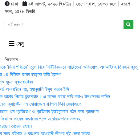
ঢাকা
৯ই আগস্ট, ২০২৬ খ্রিস্টাব্দ | ২৫শে শ্রাবণ, ১৪৩৩ বঙ্গাব্দ | ২৬শে
সফর, ১৪৪৮ হিজরি
মেনু
শিরোনাম
মকে ‘ডিবি পরিচয়ে’ তুলে নিয়ে ‘শারীরিকভাবে লাঞ্ছিতের’ অভিযোগ, এসআইসহ তিনজন প্রত্
া ২৪ বিলিয়ন ডলার ছাড়তে রাজি ট্রাম্প
 সূচনা যুক্তরাষ্ট্রের
র্ড অনলাইনে নয়, ম্যানুয়ালি ইস্যু করবে ইসি
 আমার পিতার জন্মস্থান। এ আসন কারো দাবি করাও উদ্ধত্বের শামিল
তা ক্যাপ্টেন এম মোয়াজ্জেম বরিশাল ডিবি হেফাজতে
াগে গুম প্রতিরোধ ও প্রতিকার ট্রাইব্যুনাল গঠন করে প্রজ্ঞাপন
া জিয়া ও তারেক রহমানের পক্ষে মনোনয়নপত্র সংগ্রহ
িরছেন তারেক রহমান
র সময় ব‌রিশাল ও বরগুনার আওয়ামী লীগের দুই নেতা আটক