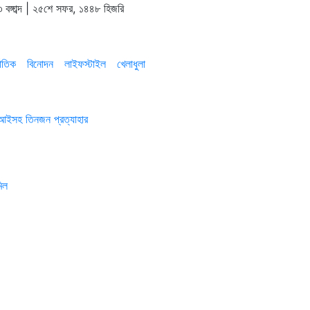
 বঙ্গাব্দ | ২৫শে সফর, ১৪৪৮ হিজরি
াতিক
বিনোদন
লাইফস্টাইল
খেলাধুলা
এসআইসহ তিনজন প্রত্যাহার
িল