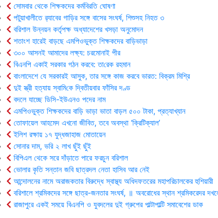
সোমবার থেকে শিক্ষকদের কর্মবিরতি ঘোষণা
পটুয়াখালীতে র‍্যাবের গাড়ির সঙ্গে বাসের সংঘর্ষ, শিশুসহ নিহত ৩
বরিশাল উন্নয়ন কর্তৃপক্ষ অধ্যাদেশের খসড়া অনুমোদন
শতাংশ হারেই বাড়ছে এমপিওভুক্ত শিক্ষকদের বাড়িভাড়া
৩০০ আসনই আমাদের লক্ষ্য: চরমোনাই পীর
বিএনপি একাই সরকার গঠন করবে: তা‌রেক রহমান
বাংলাদেশে যে সরকারই আসুক, তার সঙ্গে কাজ করবে ভারত: বিক্রম মিশ্রি
দুই স্ত্রী হত্যায় স্বা‌মি‌কে দ্বিতীয়বার ফাঁসির দণ্ড
বদলে যাচ্ছে ডিসি-ইউএনও পদের নাম
এমপিওভুক্ত শিক্ষকদের বাড়ি ভাড়া ভাতা বাড়ল ৫০০ টাকা, প্রত্যাখ্যান
তোফায়েল আহমেদ এখনো জীবিত, তবে অবস্থা ‘ক্রিটিক্যাল’
ইলিশ রক্ষায় ১৭ যুদ্ধজাহাজ মোতায়েন
সোনার দাম, ভরি ২ লাখ ছুঁই ছুঁই
বিপিএল থেকে সরে দাঁড়াতে পারে ফরচুন বরিশাল
ভোলার কৃ‌তি সন্তান জবি ছাত্রদল নেতা হাসিব আর নেই
আন্দোলনের নামে অরাজকতার বিরুদ্ধে স্বাস্থ্য অধিদফতরের মহাপরিচালকের হুশিয়ারী
বরিশালে শ্রমিকদের সঙ্গে ছাত্র-জনতার সংঘর্ষ, ॥ অবরোধের স্থান শ্রমিকরেদর দখল
রাজাপুরে একই সময়ে বিএনপি ও যুবদলের দুই গ্রুপের পাল্টাপাল্টি সমাবেশের ডাক