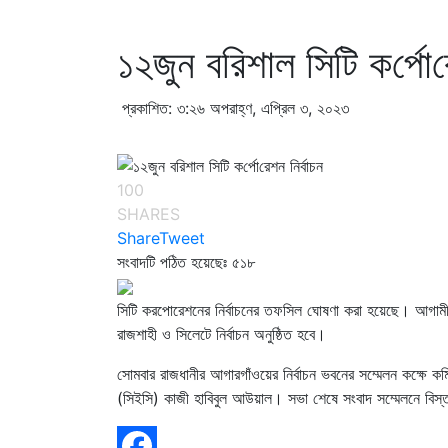
১২জুন ব‌রিশাল সি‌টি ক‌র্পো‌
প্রকাশিত: ৩:২৬ অপরাহ্ণ, এপ্রিল ৩, ২০২৩
100
SHARES
Share
Tweet
সংবাদটি পঠিত হয়েছেঃ
৫১৮
সিটি করপোরেশনের নির্বাচনের তফসিল ঘোষণা করা হয়েছে। আগামী ২
রাজশাহী ও সিলেটে নির্বাচন অনুষ্ঠিত হবে।
সোমবার রাজধানীর আগারগাঁওয়ের নির্বাচন ভবনের সম্মেলন কক্ষে 
(সিইসি) কাজী হাবিবুল আউয়াল। সভা শেষে সংবাদ সম্মেলনে বিস্