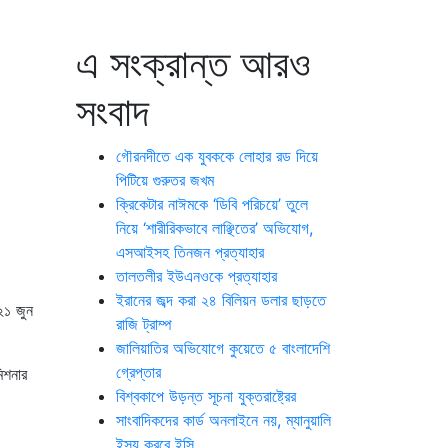
এ সংক্রান্ত আরও
সংবাদ
গৌরনদীতে এক যুবককে লোহার রড দিয়ে
পিটিয়ে গুরুতর জখম
ক্রিকেটার নাঈমকে ‘ডিবি পরিচয়ে’ তুলে
নিয়ে ‘শারীরিকভাবে লাঞ্ছিতের’ অভিযোগ,
এসআইসহ তিনজন প্রত্যাহার
তালতলীর ইউএনওকে প্রত্যাহার
ইরানের জব্দ করা ২৪ বিলিয়ন ডলার ছাড়তে
২১ জুন
রাজি ট্রাম্প
জালিয়াতির অভিযোগে কুয়েতে ৫ বাংলাদেশি
গ্রেপ্তার
িশনার
বিশ্বকাপে উড়ন্ত সূচনা যুক্তরাষ্ট্রের
সাংবাদিকদের কার্ড অনলাইনে নয়, ম্যানুয়ালি
ইস্যু করবে ইসি