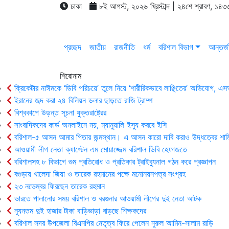
ঢাকা
৮ই আগস্ট, ২০২৬ খ্রিস্টাব্দ | ২৪শে শ্রাবণ, ১৪৩৩
প্রচ্ছদ
জাতীয়
রাজনীতি
ধর্ম
বরিশাল বিভাগ
আন্তর্জ
শিরোনাম
ক্রিকেটার নাঈমকে ‘ডিবি পরিচয়ে’ তুলে নিয়ে ‘শারীরিকভাবে লাঞ্ছিতের’ অভিযোগ, 
ইরানের জব্দ করা ২৪ বিলিয়ন ডলার ছাড়তে রাজি ট্রাম্প
বিশ্বকাপে উড়ন্ত সূচনা যুক্তরাষ্ট্রের
সাংবাদিকদের কার্ড অনলাইনে নয়, ম্যানুয়ালি ইস্যু করবে ইসি
বরিশাল-৫ আসন আমার পিতার জন্মস্থান। এ আসন কারো দাবি করাও উদ্ধত্বের শাম
আওয়ামী লীগ নেতা ক্যাপ্টেন এম মোয়াজ্জেম বরিশাল ডিবি হেফাজতে
বরিশালসহ ৮ বিভাগে গুম প্রতিরোধ ও প্রতিকার ট্রাইব্যুনাল গঠন করে প্রজ্ঞাপন
বগুড়ায় খালেদা জিয়া ও তারেক রহমানের পক্ষে মনোনয়নপত্র সংগ্রহ
২৩ নভেম্বর ফিরছেন তারেক রহমান
ভারতে পালানোর সময় ব‌রিশাল ও বরগুনার আওয়ামী লীগের দুই নেতা আটক
ন্যূনতম দুই হাজার টাকা বাড়িভাড়া বাড়ছে শিক্ষকদের
বরিশাল সদর উপজেলা বিএনপির নেতৃত্ব ফিরে পেলেন নুরুল আমিন-সালাম রাড়ি