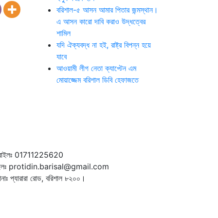
বরিশাল-৫ আসন আমার পিতার জন্মস্থান।
এ আসন কারো দাবি করাও উদ্ধত্বের
শামিল
যদি ঐক্যবদ্ধ না হই, রাষ্ট্র বিপন্ন হয়ে
যাবে
আওয়ামী লীগ নেতা ক্যাপ্টেন এম
মোয়াজ্জেম বরিশাল ডিবি হেফাজতে
বাইলঃ 01711225620
ইলঃ protidin.barisal@gmail.com
ানাঃ প্যারারা রোড, বরিশাল ৮২০০।