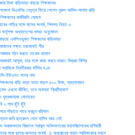
জার টাকা বাড়িভাড়া বাড়ছে শিক্ষকদের
জেলা বিএনপির নেতৃত্ব ফিরে পেলেন নুরুল আমিন-সালাম রাড়ি
িক্ষকদের কর্মবিরতি ঘোষণা
যাবের গাড়ির সঙ্গে বাসের সংঘর্ষ, শিশুসহ নিহত ৩
 কর্তৃপক্ষ অধ্যাদেশের খসড়া অনুমোদন
াড়ছে এমপিওভুক্ত শিক্ষকদের বাড়িভাড়া
দের লক্ষ্য: চরমোনাই পীর
সরকার গঠন করবে: তা‌রেক রহমান
সরকারই আসুক, তার সঙ্গে কাজ করবে ভারত: বিক্রম মিশ্রি
য় স্বা‌মি‌কে দ্বিতীয়বার ফাঁসির দণ্ড
ডিসি-ইউএনও পদের নাম
ক্ষকদের বাড়ি ভাড়া ভাতা বাড়ল ৫০০ টাকা, প্রত্যাখ্যান
দ এখনো জীবিত, তবে অবস্থা ‘ক্রিটিক্যাল’
৭ যুদ্ধজাহাজ মোতায়েন
 ২ লাখ ছুঁই ছুঁই
রে দাঁড়াতে পারে ফরচুন বরিশাল
সন্তান জবি ছাত্রদল নেতা হাসিব আর নেই
 অরাজকতার বিরুদ্ধে স্বাস্থ্য অধিদফতরের মহাপরিচালকের হুশিয়ারী
কদের সঙ্গে ছাত্র-জনতার সংঘর্ষ, ॥ অবরোধের স্থান শ্রমিকরেদর দখলে