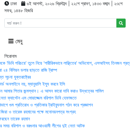
ঢাকা
৬ই আগস্ট, ২০২৬ খ্রিস্টাব্দ | ২২শে শ্রাবণ, ১৪৩৩ বঙ্গাব্দ | ২৩শে
সফর, ১৪৪৮ হিজরি
মেনু
শিরোনাম
মকে ‘ডিবি পরিচয়ে’ তুলে নিয়ে ‘শারীরিকভাবে লাঞ্ছিতের’ অভিযোগ, এসআইসহ তিনজন প্রত্
া ২৪ বিলিয়ন ডলার ছাড়তে রাজি ট্রাম্প
 সূচনা যুক্তরাষ্ট্রের
র্ড অনলাইনে নয়, ম্যানুয়ালি ইস্যু করবে ইসি
 আমার পিতার জন্মস্থান। এ আসন কারো দাবি করাও উদ্ধত্বের শামিল
তা ক্যাপ্টেন এম মোয়াজ্জেম বরিশাল ডিবি হেফাজতে
াগে গুম প্রতিরোধ ও প্রতিকার ট্রাইব্যুনাল গঠন করে প্রজ্ঞাপন
া জিয়া ও তারেক রহমানের পক্ষে মনোনয়নপত্র সংগ্রহ
িরছেন তারেক রহমান
র সময় ব‌রিশাল ও বরগুনার আওয়ামী লীগের দুই নেতা আটক