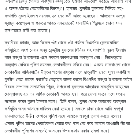
বিএনপির কেন্দ্র ঘোষিত অবস্থান কর্মসূচিতে হামলার অভিযোগ উঠেছে আওয়ামী লীগ
ও অঙ্গসংগঠনের নেতাকর্মীদের বিরুদ্ধে। হামলায় কেন্দ্রীয় যুবদলের সিনিয়র সহ-
সভাপতি নুরুল ইসলাম নয়নসহ ২০ নেতাকর্মী আহত হয়েছেন। আহতদের মনপুরা
স্বাস্থ্য কমপ্লেক্স ও গুরুতর আহত এডভোকেট সালাউদ্দিন প্রিন্সকে ভোলা সদর
হাসপাতালে ভর্তি করা হয়েছে।
স্থানীয়রা জানান, আজ বিকেল ৩টা থেকে ৫টা পর্যন্ত বিএনপির কেন্দ্রঘোষিত
কর্মসূচিতে অংশ নেয়ার জন্য কেন্দ্রীয় যুবদলের সিনিয়র সহ সভাপতি নুরুল ইসলাম
নয়ন মনপুরা উপজেলায় এসে সকালে ডাকবাংলোয় অবস্থান নেয়। নিরাপত্তার
অজুহাত দেখিয়ে পুলিশ নয়নসহ নেতাকর্মীদের সরিয়ে দেয়। এসময় ডাকবাংলো থেকে
নেতাকর্মীরা হাজিরহাটের উত্তর পাশের রাস্তায় এলে ছাত্রলীগ নেতা সুমন ফরাজী ও
যুবলীগ নেতা জাবেদ ফরাজীর নেতৃত্বে হামলা করলে বিএনপির মনপুরা উপজেলা আইন
বিষয়ক সম্পাদক সালাউদ্দিন প্রিন্স, উপজেলা যুবদলের আহ্বায়ক সামসুদ্দিন আহাম্মেদ
মোল্লাহসহ ২০ এর অধিক নেতাকর্মী আহত হন। পরে ভোলা সদরে এসে সংবাদ
সম্মেলন করেন নুরুল ইসলাম নয়ন। তিনি বলেন, কেন্দ্র থেকে আজকের অবস্থান
কর্মসূচির জন্য আমাকে দায়িত্ব দেয়া হয়েছে। সকালে ঢাকা থেকে আমি মনপুরা
ডাকবাংলোতে উঠি। সেখানে পুলিশ এসে আমাকে মনপুরা ত্যাগ করতে বলেন।
এসময় পুলিশ তাদের প্রোটেকশন দেয়ার কথা বলে বের করে আনলে আওয়ামী লীগের
নেতাকর্মীরা পুলিশের সামনেই আমাদের উপর দফায় দফায় হামলা করে।