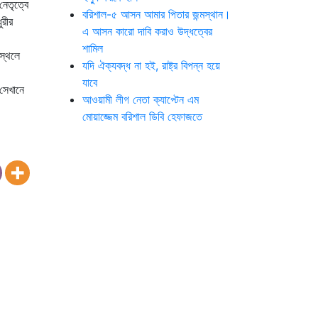
নেতৃত্বে
বরিশাল-৫ আসন আমার পিতার জন্মস্থান।
ুরীর
এ আসন কারো দাবি করাও উদ্ধত্বের
শামিল
স্থলে
যদি ঐক্যবদ্ধ না হই, রাষ্ট্র বিপন্ন হয়ে
যাবে
 সেখানে
আওয়ামী লীগ নেতা ক্যাপ্টেন এম
মোয়াজ্জেম বরিশাল ডিবি হেফাজতে