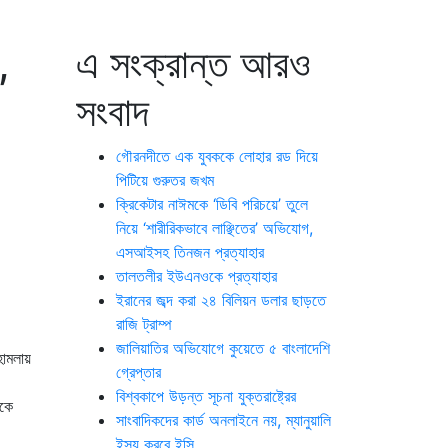
,
এ সংক্রান্ত আরও
সংবাদ
গৌরনদীতে এক যুবককে লোহার রড দিয়ে
পিটিয়ে গুরুতর জখম
ক্রিকেটার নাঈমকে ‘ডিবি পরিচয়ে’ তুলে
নিয়ে ‘শারীরিকভাবে লাঞ্ছিতের’ অভিযোগ,
এসআইসহ তিনজন প্রত্যাহার
তালতলীর ইউএনওকে প্রত্যাহার
ইরানের জব্দ করা ২৪ বিলিয়ন ডলার ছাড়তে
রাজি ট্রাম্প
জালিয়াতির অভিযোগে কুয়েতে ৫ বাংলাদেশি
হামলায়
গ্রেপ্তার
বিশ্বকাপে উড়ন্ত সূচনা যুক্তরাষ্ট্রের
াকে
সাংবাদিকদের কার্ড অনলাইনে নয়, ম্যানুয়ালি
ইস্যু করবে ইসি