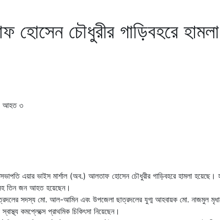
আলতাফ হোসেন চৌধুরীর গাড়িবহরে হামলা
িএনপির সহ-সভাপতি এয়ার ভাইস মার্শাল (অব.) আলতাফ হোসেন চৌধুরীর গাড়িবহরে হামলা হয়েছে। 
বেগমসহ তিন জন আহত হয়েছেন।
াত্রদলের সদস্য মো. আল-আমিন এবং উপজেলা ছাত্রদলের যুগ্ম আহবায়ক মো. নাজমুল মৃধ
বাস্থ্য কমপ্লেক্সে প্রাথমিক চিকিৎসা নিয়েছেন।