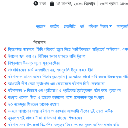
ঢাকা
৭ই আগস্ট, ২০২৬ খ্রিস্টাব্দ | ২৩শে শ্রাবণ, ১৪৩৩
প্রচ্ছদ
জাতীয়
রাজনীতি
ধর্ম
বরিশাল বিভাগ
আন্তর্জ
শিরোনাম
ক্রিকেটার নাঈমকে ‘ডিবি পরিচয়ে’ তুলে নিয়ে ‘শারীরিকভাবে লাঞ্ছিতের’ অভিযোগ, 
ইরানের জব্দ করা ২৪ বিলিয়ন ডলার ছাড়তে রাজি ট্রাম্প
বিশ্বকাপে উড়ন্ত সূচনা যুক্তরাষ্ট্রের
সাংবাদিকদের কার্ড অনলাইনে নয়, ম্যানুয়ালি ইস্যু করবে ইসি
বরিশাল-৫ আসন আমার পিতার জন্মস্থান। এ আসন কারো দাবি করাও উদ্ধত্বের শাম
আওয়ামী লীগ নেতা ক্যাপ্টেন এম মোয়াজ্জেম বরিশাল ডিবি হেফাজতে
বরিশালসহ ৮ বিভাগে গুম প্রতিরোধ ও প্রতিকার ট্রাইব্যুনাল গঠন করে প্রজ্ঞাপন
বগুড়ায় খালেদা জিয়া ও তারেক রহমানের পক্ষে মনোনয়নপত্র সংগ্রহ
২৩ নভেম্বর ফিরছেন তারেক রহমান
ভারতে পালানোর সময় ব‌রিশাল ও বরগুনার আওয়ামী লীগের দুই নেতা আটক
ন্যূনতম দুই হাজার টাকা বাড়িভাড়া বাড়ছে শিক্ষকদের
বরিশাল সদর উপজেলা বিএনপির নেতৃত্ব ফিরে পেলেন নুরুল আমিন-সালাম রাড়ি