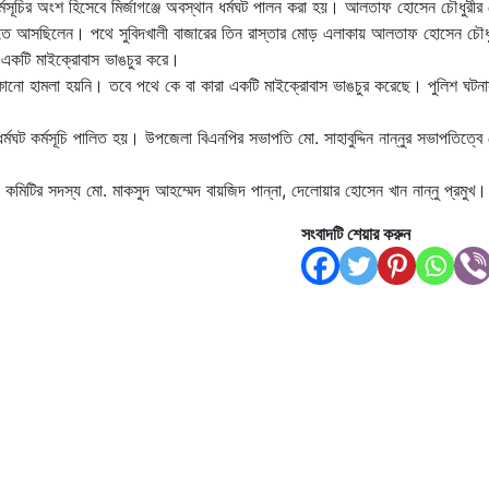
 কর্মসূচির অংশ হিসেবে মির্জাগঞ্জে অবস্থান ধর্মঘট পালন করা হয়। আলতাফ হোসেন চৌধুরীর 
 নিতে আসছিলেন। পথে সুবিদখালী বাজারের তিন রাস্তার মোড় এলাকায় আলতাফ হোসেন চৌধ
ও একটি মাইক্রোবাস ভাঙচুর করে।
কোনো হামলা হয়নি। তবে পথে কে বা কারা একটি মাইক্রোবাস ভাঙচুর করেছে। পুলিশ ঘটনা
র্মঘট কর্মসূচি পালিত হয়। উপজেলা বিএনপির সভাপতি মো. সাহাবুদ্দিন নান্নুর সভাপতিত্বে
 কমিটির সদস্য মো. মাকসুদ আহম্মেদ বায়জিদ পান্না, দেলোয়ার হোসেন খান নান্নু প্রমুখ।
সংবাদটি শেয়ার করুন