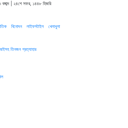
 বঙ্গাব্দ | ২৪শে সফর, ১৪৪৮ হিজরি
াতিক
বিনোদন
লাইফস্টাইল
খেলাধুলা
এসআইসহ তিনজন প্রত্যাহার
িল