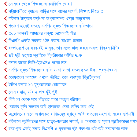
সোমবার থেকে শিক্ষকদের কর্মবিরতি ঘোষণা
পটুয়াখালীতে র‍্যাবের গাড়ির সঙ্গে বাসের সংঘর্ষ, শিশুসহ নিহত ৩
বরিশাল উন্নয়ন কর্তৃপক্ষ অধ্যাদেশের খসড়া অনুমোদন
শতাংশ হারেই বাড়ছে এমপিওভুক্ত শিক্ষকদের বাড়িভাড়া
৩০০ আসনই আমাদের লক্ষ্য: চরমোনাই পীর
বিএনপি একাই সরকার গঠন করবে: তা‌রেক রহমান
বাংলাদেশে যে সরকারই আসুক, তার সঙ্গে কাজ করবে ভারত: বিক্রম মিশ্রি
দুই স্ত্রী হত্যায় স্বা‌মি‌কে দ্বিতীয়বার ফাঁসির দণ্ড
বদলে যাচ্ছে ডিসি-ইউএনও পদের নাম
এমপিওভুক্ত শিক্ষকদের বাড়ি ভাড়া ভাতা বাড়ল ৫০০ টাকা, প্রত্যাখ্যান
তোফায়েল আহমেদ এখনো জীবিত, তবে অবস্থা ‘ক্রিটিক্যাল’
ইলিশ রক্ষায় ১৭ যুদ্ধজাহাজ মোতায়েন
সোনার দাম, ভরি ২ লাখ ছুঁই ছুঁই
বিপিএল থেকে সরে দাঁড়াতে পারে ফরচুন বরিশাল
ভোলার কৃ‌তি সন্তান জবি ছাত্রদল নেতা হাসিব আর নেই
আন্দোলনের নামে অরাজকতার বিরুদ্ধে স্বাস্থ্য অধিদফতরের মহাপরিচালকের হুশিয়ারী
বরিশালে শ্রমিকদের সঙ্গে ছাত্র-জনতার সংঘর্ষ, ॥ অবরোধের স্থান শ্রমিকরেদর দখল
রাজাপুরে একই সময়ে বিএনপি ও যুবদলের দুই গ্রুপের পাল্টাপাল্টি সমাবেশের ডাক