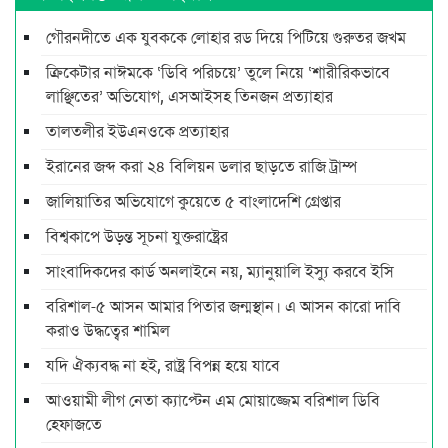
গৌরনদীতে এক যুবককে লোহার রড দিয়ে পিটিয়ে গুরুতর জখম
ক্রিকেটার নাঈমকে ‘ডিবি পরিচয়ে’ তুলে নিয়ে ‘শারীরিকভাবে
লাঞ্ছিতের’ অভিযোগ, এসআইসহ তিনজন প্রত্যাহার
তালতলীর ইউএনওকে প্রত্যাহার
ইরানের জব্দ করা ২৪ বিলিয়ন ডলার ছাড়তে রাজি ট্রাম্প
জালিয়াতির অভিযোগে কুয়েতে ৫ বাংলাদেশি গ্রেপ্তার
বিশ্বকাপে উড়ন্ত সূচনা যুক্তরাষ্ট্রের
সাংবাদিকদের কার্ড অনলাইনে নয়, ম্যানুয়ালি ইস্যু করবে ইসি
বরিশাল-৫ আসন আমার পিতার জন্মস্থান। এ আসন কারো দাবি
করাও উদ্ধত্বের শামিল
যদি ঐক্যবদ্ধ না হই, রাষ্ট্র বিপন্ন হয়ে যাবে
আওয়ামী লীগ নেতা ক্যাপ্টেন এম মোয়াজ্জেম বরিশাল ডিবি
হেফাজতে