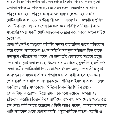
কারণে বিএনপির দলীয় কার্যালয় থেকে সিঙ্গারা পয়েন্ট পর্যন্ত পুরো
এলাকা রণক্ষেত্রে পরিণত হয়। এ সময় জেলা বিএনপির কার্যালয়
ভাঙচুর করা হয়। ভাঙচুর করে আগুন ধরিয়ে দেওয়া হয় একটি
মোটরসাইকেলে। দেড় ঘণ্টাব্যাপী চলা এ সংঘর্ষের একপর্যায়ে পুলিশ
তিনটি কাঁদানে গ্যাসের শেল নিক্ষেপ করে পরিস্থিতি নিয়ন্ত্রণে আনে।
সংঘর্ষের সময় একটি মোটরসাইকেল ভাঙচুর করে তাতে আগুন ধরিয়ে
দেওয়া হয়
জেলা বিএনপির আহ্বায়ক কমিটির সদস্য বাহাউদ্দিন বাহার অভিযোগ
করে বলেন, সমাবেশের প্রধান অতিথি আবদুল আউয়াল মিন্টু যাতে
সভাস্থলে পৌঁছাতে না পারেন, সে জন্য তাঁর হোটেলের সামনে মহড়া
দিয়ে বাধা সৃষ্টি করা হয়েছে। শুক্রবার রাত থেকেই যুবলীগ-ছাত্রলীগের
নেতা-কর্মীরা লাঠিসোঁটা নিয়ে মোটরসাইকেল মহড়া দিয়ে ভীতি সৃষ্টি
করেছেন। এ সংঘর্ষে তাঁদের শতাধিক নেতা-কর্মী আহত হয়েছেন।
পৌর যুবলীগের সাধারণ সম্পাদক মো. শফিকুল ইসলাম বলেন, ‘জেলা
যুবলীগের শান্তি সমাবেশের মিছিলে বিএনপির মিছিল থেকে
উসকানিমূলক স্লোগান দিয়ে হামলা চালানো হয়েছে। আমরা এর
প্রতিবাদ করেছি। বিএনপির সন্ত্রাসীদের হামলায় আমাদেরও অন্তত ৫০
জন নেতা-কর্মী আহত হয়েছেন।’ তিনি আরও বলেন, ‘আমরা আমাদের
শান্তি সমাবেশ থেকে ঘোষণা করছি, পটুয়াখালীতে আগুন–সন্ত্রাসী ও