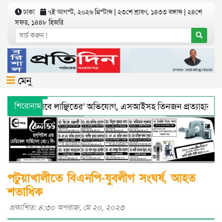
ঢাকা
৭ই আগস্ট, ২০২৬ খ্রিস্টাব্দ | ২৩শে শ্রাবণ, ১৪৩৩ বঙ্গাব্দ | ২৪শে
সফর, ১৪৪৮ হিজরি
মেনু
ে ‘শারীরিকভাবে লাঞ্ছিতের’ অভিযোগ, এসআইসহ তিনজন প্রত্যাহার
শিরোনাম
্য অধিদফতরের মহাপরিচালকের হুশিয়ারী
বরিশালে শ্রমিকদের সঙ্গে 
পটুয়াখালীতে বিএনপি-যুবলীগ সংঘর্ষ, আহত
শতাধিক
প্রকাশিত: ৪:৩০ অপরাহ্ণ, মে ২০, ২০২৩