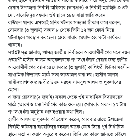
একই স্থানে ইউনিয়ন আওয়ামীলীগের ব্যানারে সভা অনুষ্ঠানের ঘোষনা
দেয়ায় উপজেলা নির্বাহী অফিসার (ভারপ্রাপ্ত) ও নির্বাহী ম্যাজিষ্ট্্েরট
মো. বায়েজিদুর রহমান ওই স্থানে ১৪৪ ধারা জারি করেন।
বাউফল থানার এসআই মনির ঘটনার সত্যতা স্বীকার করে বলেন,
সোমবার (৩ জুলাই) সকাল ৮ থেকে তিনি ১২ জন ফোর্স নিয়ে
ঘটনাস্থলে অবস্থান করছেন। ১৪৪ ধারার মেয়াদ ২৪ ঘন্টা কার্যকর
থাকবে।
সংশ্লিষ্ট সূত্র জানায়, আসন্ন জাতীয় নির্বাচনে আওয়ামীলীগের মনোনয়ন
প্রত্যাশী হাসীব আলম তালুকদারকে গণ সংবর্ধনার দেয়ার জন্য স্থাণীয়
আওয়ামীলীগের ব্যানারে সোমবার (৩ জুলাই) কালিশুরী ছিটকা মহসীন
মাধ্যমিক বিদ্যালয় মাঠে সভা আয়োজন করা হয়। হাসীব আলম
স্বাধীনতাপদক প্রাপ্ত বীর উত্তম মরহুম সামসুল আলম তালুকদারের
ছেলে।
এ জন্য রোববার(২ জুলাই) সকাল থেকে ওই মাধ্যমিক বিদ্যালয়ের
মাঠে তোরণ ও মঞ্চ নির্মাণের কাজ শুরু হয়। সোমবার সকাল ১০ টায়
গণ সংবর্ধনা অনুষ্ঠান শুরু হওয়ার কথা ছিল।
হাসীব আলম তালুকদার অভিযোগ করেন, রোববার রাতে উপজেলা
নির্বাহী অফিসার বায়েজিদুর রহমান তাকে ফোন দিয়ে পূর্ব নির্ধারিত
স্থানে সভা না করার অনুরোধ করেন। তিনি এর কারণ জানতে চাইলে