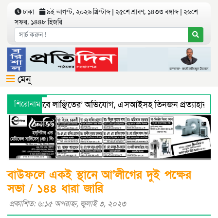
ঢাকা
৯ই আগস্ট, ২০২৬ খ্রিস্টাব্দ | ২৫শে শ্রাবণ, ১৪৩৩ বঙ্গাব্দ | ২৬শে
সফর, ১৪৪৮ হিজরি
মেনু
ে ‘শারীরিকভাবে লাঞ্ছিতের’ অভিযোগ, এসআইসহ তিনজন প্রত্যাহার
শিরোনাম
্য অধিদফতরের মহাপরিচালকের হুশিয়ারী
বরিশালে শ্রমিকদের সঙ্গে 
বাউফলে একই স্থানে আ’লীগের দুই পক্ষের
সভা / ১৪৪ ধারা জারি
প্রকাশিত: ৬:১৫ অপরাহ্ণ, জুলাই ৩, ২০২৩