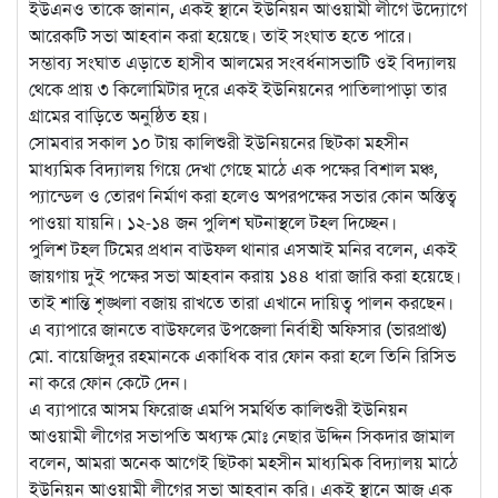
ইউএনও তাকে জানান, একই স্থানে ইউনিয়ন আওয়ামী লীগে উদ্যোগে
আরেকটি সভা আহবান করা হয়েছে। তাই সংঘাত হতে পারে।
সম্ভাব্য সংঘাত এড়াতে হাসীব আলমের সংবর্ধনাসভাটি ওই বিদ্যালয়
থেকে প্রায় ৩ কিলোমিটার দূরে একই ইউনিয়নের পাতিলাপাড়া তার
গ্রামের বাড়িতে অনুষ্ঠিত হয়।
সোমবার সকাল ১০ টায় কালিশুরী ইউনিয়নের ছিটকা মহসীন
মাধ্যমিক বিদ্যালয় গিয়ে দেখা গেছে মাঠে এক পক্ষের বিশাল মঞ্চ,
প্যান্ডেল ও তোরণ নির্মাণ করা হলেও অপরপক্ষের সভার কোন অস্তিত্ব
পাওয়া যায়নি। ১২-১৪ জন পুলিশ ঘটনাস্থলে টহল দিচ্ছেন।
পুলিশ টহল টিমের প্রধান বাউফল থানার এসআই মনির বলেন, একই
জায়গায় দুই পক্ষের সভা আহবান করায় ১৪৪ ধারা জারি করা হয়েছে।
তাই শান্তি শৃঙ্খলা বজায় রাখতে তারা এখানে দায়িত্ব পালন করছেন।
এ ব্যাপারে জানতে বাউফলের উপজেলা নির্বাহী অফিসার (ভারপ্রাপ্ত)
মো. বায়েজিদুর রহমানকে একাধিক বার ফোন করা হলে তিনি রিসিভ
না করে ফোন কেটে দেন।
এ ব্যাপারে আসম ফিরোজ এমপি সমর্থিত কালিশুরী ইউনিয়ন
আওয়ামী লীগের সভাপতি অধ্যক্ষ মোঃ নেছার উদ্দিন সিকদার জামাল
বলেন, আমরা অনেক আগেই ছিটকা মহসীন মাধ্যমিক বিদ্যালয় মাঠে
ইউনিয়ন আওয়ামী লীগের সভা আহবান করি। একই স্থানে আজ এক