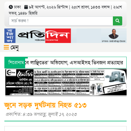
ঢাকা
৯ই আগস্ট, ২০২৬ খ্রিস্টাব্দ | ২৫শে শ্রাবণ, ১৪৩৩ বঙ্গাব্দ | ২৬শে
সফর, ১৪৪৮ হিজরি
মেনু
 ‘শারীরিকভাবে লাঞ্ছিতের’ অভিযোগ, এসআইসহ তিনজন প্রত্যাহার
শিরোনাম
্য অধিদফতরের মহাপরিচালকের হুশিয়ারী
বরিশালে শ্রমিকদের সঙ্গে
জুনে সড়ক দুর্ঘটনায় নিহত ৫১৩
প্রকাশিত: ৪:৩৯ অপরাহ্ণ, জুলাই ১৭, ২০২৩