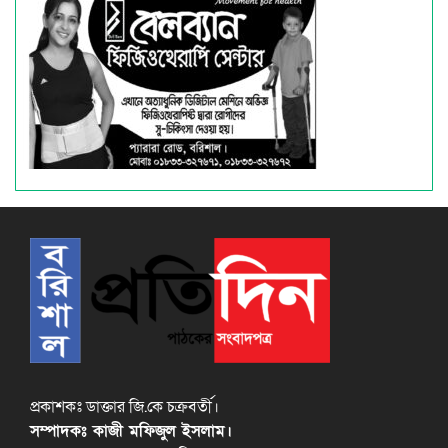
প্রকাশকঃ ডাক্তার জি.কে চক্রবর্তী।
সম্পাদকঃ কাজী মফিজুল ইসলাম।