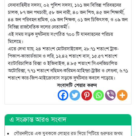
সেনাবাহিনীর সদস্য, ০২ পুলিশ সদস্য, ১৬১ জন বিভিন্ন পরিবহনের
চালক, ৮৭ জন পথচারী, ৫৮ জন নারী, ৪০ জন শিশু, ৪৫ জন শিক্ষার্থী,
৪৪ জন পরিবহন শ্রমিক, ০৯ জন শিক্ষক, ০১ জন চিকিৎসক, ও ০৯ জন
বিভিন্ন রাজনৈতিক দলের নেতাকর্মী।
এই সময় সড়ক দুর্ঘটনায় সংগঠিত ৭০০ টি যানবাহনের পরিচয়
মিলেছে।
এতে দেখা যায়, ২৪ শতাংশ মোটরসাইকেল, ২৮.৭১ শতাংশ ট্রাক-
পিকাপ-কাভার্ডভ্যান ও লরি, ১২.৪২ শতাংশ বাস, ১৫.৫৭ শতাংশ
ব্যাটারিচালিত রিক্সা ও ইজিবাইক, ৪.৮৫ শতাংশ সিএনজিচালিত
অটোরিক্সা, ৭.৭১ শতাংশ নছিমন-করিমন-মাহিন্দ্রা-ট্রাক্টর ও লেগুনা, ৬.৭১
শতাংশ কার-জিপ-মাইক্রোবাস সড়কে দুর্ঘটনার কবলে পড়েছে।
সংবাদটি শেয়ার করুন
এ সংক্রান্ত আরও সংবাদ
গৌরনদীতে এক যুবককে লোহার রড দিয়ে পিটিয়ে গুরুতর জখম