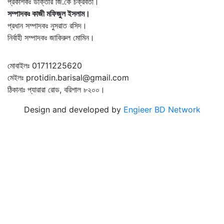
প্রকাশকঃ ডাক্তার জি.কে চক্রবর্তী।
সম্পাদকঃ কাজী মফিজুল ইসলাম।
প্রধান সম্পাদকঃ নুসরাত রসিদ।
নির্বাহী সম্পাদকঃ জাকিরুল মোমিন।
মোবাইলঃ 01711225620
মেইলঃ protidin.barisal@gmail.com
ঠিকানাঃ প্যারারা রোড, বরিশাল ৮২০০।
Design and developed by
Engieer BD Network