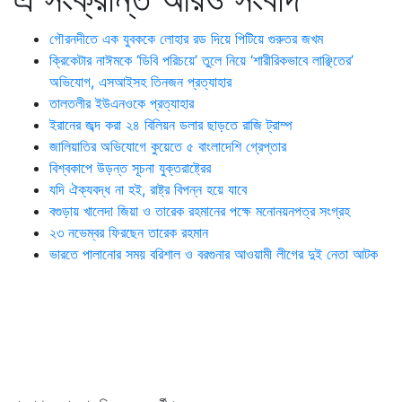
গৌরনদীতে এক যুবককে লোহার রড দিয়ে পিটিয়ে গুরুতর জখম
ক্রিকেটার নাঈমকে ‘ডিবি পরিচয়ে’ তুলে নিয়ে ‘শারীরিকভাবে লাঞ্ছিতের’
অভিযোগ, এসআইসহ তিনজন প্রত্যাহার
তালতলীর ইউএনওকে প্রত্যাহার
ইরানের জব্দ করা ২৪ বিলিয়ন ডলার ছাড়তে রাজি ট্রাম্প
জালিয়াতির অভিযোগে কুয়েতে ৫ বাংলাদেশি গ্রেপ্তার
বিশ্বকাপে উড়ন্ত সূচনা যুক্তরাষ্ট্রের
যদি ঐক্যবদ্ধ না হই, রাষ্ট্র বিপন্ন হয়ে যাবে
বগুড়ায় খালেদা জিয়া ও তারেক রহমানের পক্ষে মনোনয়নপত্র সংগ্রহ
২৩ নভেম্বর ফিরছেন তারেক রহমান
ভারতে পালানোর সময় ব‌রিশাল ও বরগুনার আওয়ামী লীগের দুই নেতা আটক