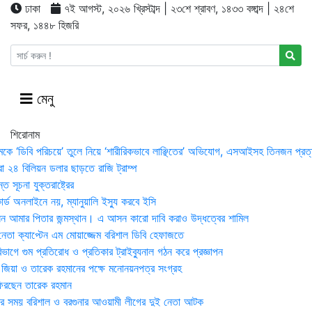
ঢাকা
৭ই আগস্ট, ২০২৬ খ্রিস্টাব্দ | ২৩শে শ্রাবণ, ১৪৩৩ বঙ্গাব্দ | ২৪শে
সফর, ১৪৪৮ হিজরি
মেনু
শিরোনাম
মকে ‘ডিবি পরিচয়ে’ তুলে নিয়ে ‘শারীরিকভাবে লাঞ্ছিতের’ অভিযোগ, এসআইসহ তিনজন প্রত্
া ২৪ বিলিয়ন ডলার ছাড়তে রাজি ট্রাম্প
 সূচনা যুক্তরাষ্ট্রের
র্ড অনলাইনে নয়, ম্যানুয়ালি ইস্যু করবে ইসি
 আমার পিতার জন্মস্থান। এ আসন কারো দাবি করাও উদ্ধত্বের শামিল
তা ক্যাপ্টেন এম মোয়াজ্জেম বরিশাল ডিবি হেফাজতে
াগে গুম প্রতিরোধ ও প্রতিকার ট্রাইব্যুনাল গঠন করে প্রজ্ঞাপন
া জিয়া ও তারেক রহমানের পক্ষে মনোনয়নপত্র সংগ্রহ
িরছেন তারেক রহমান
র সময় ব‌রিশাল ও বরগুনার আওয়ামী লীগের দুই নেতা আটক