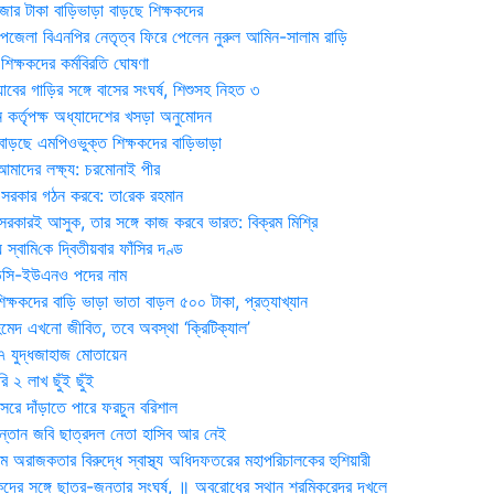
জার টাকা বাড়িভাড়া বাড়ছে শিক্ষকদের
জেলা বিএনপির নেতৃত্ব ফিরে পেলেন নুরুল আমিন-সালাম রাড়ি
িক্ষকদের কর্মবিরতি ঘোষণা
যাবের গাড়ির সঙ্গে বাসের সংঘর্ষ, শিশুসহ নিহত ৩
 কর্তৃপক্ষ অধ্যাদেশের খসড়া অনুমোদন
াড়ছে এমপিওভুক্ত শিক্ষকদের বাড়িভাড়া
দের লক্ষ্য: চরমোনাই পীর
সরকার গঠন করবে: তা‌রেক রহমান
সরকারই আসুক, তার সঙ্গে কাজ করবে ভারত: বিক্রম মিশ্রি
য় স্বা‌মি‌কে দ্বিতীয়বার ফাঁসির দণ্ড
ডিসি-ইউএনও পদের নাম
ক্ষকদের বাড়ি ভাড়া ভাতা বাড়ল ৫০০ টাকা, প্রত্যাখ্যান
দ এখনো জীবিত, তবে অবস্থা ‘ক্রিটিক্যাল’
৭ যুদ্ধজাহাজ মোতায়েন
 ২ লাখ ছুঁই ছুঁই
রে দাঁড়াতে পারে ফরচুন বরিশাল
সন্তান জবি ছাত্রদল নেতা হাসিব আর নেই
 অরাজকতার বিরুদ্ধে স্বাস্থ্য অধিদফতরের মহাপরিচালকের হুশিয়ারী
কদের সঙ্গে ছাত্র-জনতার সংঘর্ষ, ॥ অবরোধের স্থান শ্রমিকরেদর দখলে