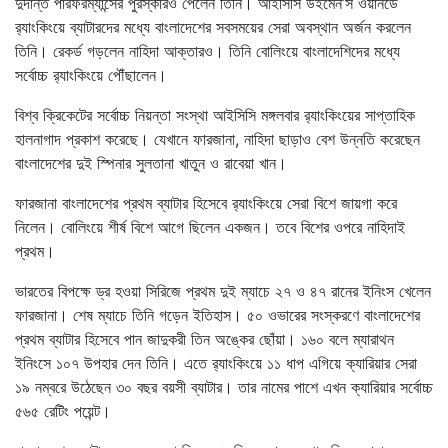
দুর্দান্ত পারফরম্যান্সের পুরস্কারও পেলেন তিনি। আইসিসি উইমেন’স ওয়ানডে
র‌্যাংকিংয়ে ব্যাটারদের মধ্যে বাংলাদেশের সবসময়ের সেরা অবস্থান অর্জন করলেন
তিনি। রেকর্ড গড়লেন নাহিদা আক্তারও। তিনি বোলিংয়ে বাংলাদেশিদের মধ্যে
সর্বোচ্চ র‌্যাংকিংয়ে পৌঁছালেন।
বিশ্ব ক্রিকেটের সর্বোচ্চ নিয়ন্তা সংস্থা আইসিসি মঙ্গলবার র‌্যাংকিংয়ের সাপ্তাহিক
হালনাগাদ প্রকাশ করেছে। যেখানে ফারজানা, নাহিদা ছাড়াও বেশ উন্নতি করেছেন
বাংলাদেশের দুই স্পিনার সুলতানা খাতুন ও রাবেয়া খান।
ফারজানা বাংলাদেশের প্রথম ব্যাটার হিসেবে র‌্যাংকিংয়ে সেরা বিশে জায়গা করে
নিলেন। বোলিংয়ে শীর্ষ বিশে আগে ছিলেন একজন। তবে বিশের ওপরে নাহিদাই
প্রথম।
ভারতের বিপক্ষে ড্র হওয়া সিরিজে প্রথম দুই ম্যাচে ২৭ ও ৪৭ রানের ইনিংস খেলেন
ফারজানা। শেষ ম্যাচে তিনি গড়েন ইতিহাস। ৫০ ওভারের সংস্করণে বাংলাদেশের
প্রথম ব্যাটার হিসেবে পান জাদুকরী তিন অঙ্কের ছোঁয়া। ১৬০ বলে ম্যারাথন
ইনিংসে ১০৭ উপহার দেন তিনি। এতে র‌্যাংকিংয়ে ১১ ধাপ এগিয়ে ক্যারিয়ার সেরা
১৯ নম্বরে উঠেছেন ৩০ বছর বয়সী ব্যাটার। তার নামের পাশে এখন ক্যারিয়ার সর্বোচ্চ
৫৬৫ রেটিং পয়েন্ট।