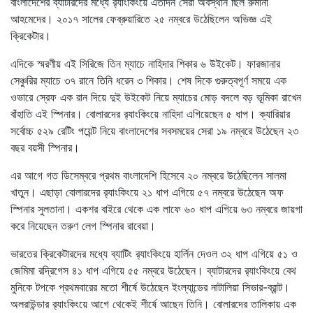
বাংলাদেশের ব্যাটারদের মধ্যে র‌্যাংকিংয়ে এতদিন সেরা অবস্থান ছিল রুমানা
আহমেদের। ২০১৭ সালের ফেব্রুয়ারিতে ২৫ নম্বরে উঠেছিলেন অভিজ্ঞ এই
ক্রিকেটার।
এদিকে স্মরণীয় এই সিরিজে তিন ম্যাচে নাহিদার শিকার ৬ উইকেট। ফারজানার
সেঞ্চুরির ম্যাচে ৩৭ রানে তিনি ধরেন ৩ শিকার। শেষ দিকে গুরুত্বপূর্ণ সময়ে এক
ওভারে স্রেফ এক রান দিয়ে দুই উইকেট নিয়ে ম্যাচের মোড় বদলে বড় ভূমিকা রাখেন
বাঁহাতি এই স্পিনার। বোলারদের র‌্যাংকিংয়ে নাহিদা এগিয়েছেন ৫ ধাপ। ক্যারিয়ার
সর্বোচ্চ ৫২৯ রেটিং পয়েন্ট নিয়ে বাংলাদেশের সবসময়ের সেরা ১৯ নম্বরে উঠেছেন ২৩
বছর বয়সী স্পিনার।
এর আগে গত ডিসেম্বরে প্রথম বাংলাদেশি হিসেবে ২০ নম্বরে উঠেছিলেন সালমা
খাতুন। এছাড়া বোলারদের র‌্যাংকিংয়ে ২১ ধাপ এগিয়ে ৫৭ নম্বরে উঠেছেন অফ
স্পিনার সুলতানা। একশর বাইরে থেকে এক লাফে ৬০ ধাপ এগিয়ে ৬৩ নম্বরে জায়গা
করে নিয়েছেন তরুণ লেগ স্পিনার রাবেয়া।
ভারতের ক্রিকেটারদের মধ্যে ব্যাটিং র‌্যাংকিংয়ে হার্লিন দেওল ৩২ ধাপ এগিয়ে ৫১ ও
জেমিমা রদ্রিগেস ৪১ ধাপ এগিয়ে ৫৫ নম্বরে উঠেছেন। ব্যাটারদের র‌্যাংকিংয়ে বেথ
মুনিকে টপকে প্রথমবারের মতো শীর্ষে উঠেছেন ইংল্যান্ডের নাটালিয়া সিভার-ব্রান্ট।
অলরাউন্ডার র‌্যাংকিংয়ে আগে থেকেই শীর্ষে আছেন তিনি। বোলারদের তালিকায় এক