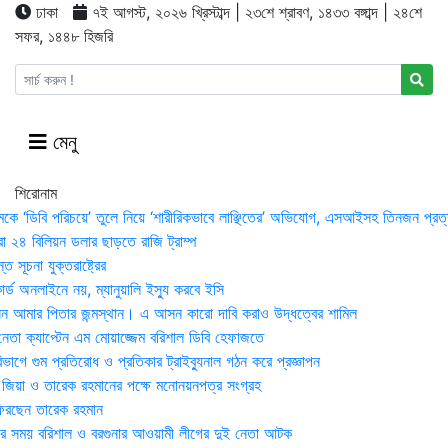
ঢাকা
৭ই আগস্ট, ২০২৬ খ্রিস্টাব্দ | ২৩শে শ্রাবণ, ১৪৩৩ বঙ্গাব্দ | ২৪শে
সফর, ১৪৪৮ হিজরি
মেনু
শিরোনাম
মকে ‘ডিবি পরিচয়ে’ তুলে নিয়ে ‘শারীরিকভাবে লাঞ্ছিতের’ অভিযোগ, এসআইসহ তিনজন প্রত্
া ২৪ বিলিয়ন ডলার ছাড়তে রাজি ট্রাম্প
 সূচনা যুক্তরাষ্ট্রের
র্ড অনলাইনে নয়, ম্যানুয়ালি ইস্যু করবে ইসি
 আমার পিতার জন্মস্থান। এ আসন কারো দাবি করাও উদ্ধত্বের শামিল
তা ক্যাপ্টেন এম মোয়াজ্জেম বরিশাল ডিবি হেফাজতে
াগে গুম প্রতিরোধ ও প্রতিকার ট্রাইব্যুনাল গঠন করে প্রজ্ঞাপন
া জিয়া ও তারেক রহমানের পক্ষে মনোনয়নপত্র সংগ্রহ
িরছেন তারেক রহমান
র সময় ব‌রিশাল ও বরগুনার আওয়ামী লীগের দুই নেতা আটক