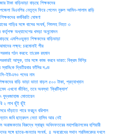
জার টাকা বাড়িভাড়া বাড়ছে শিক্ষকদের
জেলা বিএনপির নেতৃত্ব ফিরে পেলেন নুরুল আমিন-সালাম রাড়ি
িক্ষকদের কর্মবিরতি ঘোষণা
যাবের গাড়ির সঙ্গে বাসের সংঘর্ষ, শিশুসহ নিহত ৩
 কর্তৃপক্ষ অধ্যাদেশের খসড়া অনুমোদন
াড়ছে এমপিওভুক্ত শিক্ষকদের বাড়িভাড়া
দের লক্ষ্য: চরমোনাই পীর
সরকার গঠন করবে: তা‌রেক রহমান
সরকারই আসুক, তার সঙ্গে কাজ করবে ভারত: বিক্রম মিশ্রি
য় স্বা‌মি‌কে দ্বিতীয়বার ফাঁসির দণ্ড
ডিসি-ইউএনও পদের নাম
ক্ষকদের বাড়ি ভাড়া ভাতা বাড়ল ৫০০ টাকা, প্রত্যাখ্যান
দ এখনো জীবিত, তবে অবস্থা ‘ক্রিটিক্যাল’
৭ যুদ্ধজাহাজ মোতায়েন
 ২ লাখ ছুঁই ছুঁই
রে দাঁড়াতে পারে ফরচুন বরিশাল
সন্তান জবি ছাত্রদল নেতা হাসিব আর নেই
 অরাজকতার বিরুদ্ধে স্বাস্থ্য অধিদফতরের মহাপরিচালকের হুশিয়ারী
কদের সঙ্গে ছাত্র-জনতার সংঘর্ষ, ॥ অবরোধের স্থান শ্রমিকরেদর দখলে