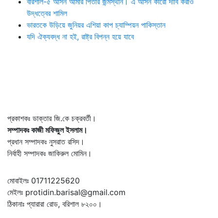
বরিশাল-৫ আসন আমার পিতার জন্মস্থান। এ আসন কারো দাবি করাও
উদ্ধত্বের শামিল
ভারতকে উড়িয়ে জুনিয়র এশিয়া কাপ চ্যাম্পিয়ন পাকিস্তান
যদি ঐক্যবদ্ধ না হই, রাষ্ট্র বিপন্ন হয়ে যাবে
প্রকাশকঃ ডাক্তার জি.কে চক্রবর্তী।
সম্পাদকঃ কাজী মফিজুল ইসলাম।
প্রধান সম্পাদকঃ নুসরাত রসিদ।
নির্বাহী সম্পাদকঃ জাকিরুল মোমিন।
মোবাইলঃ 01711225620
মেইলঃ protidin.barisal@gmail.com
ঠিকানাঃ প্যারারা রোড, বরিশাল ৮২০০।