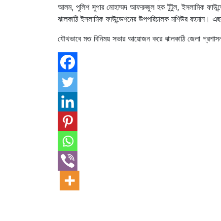
আলম, পুলিশ সুপার মোহাম্মদ আফরুজুল হক টুটুল, ইসলামিক ফাউন্ড
ঝালকাঠি ইসলামিক ফাউন্ডেশনের উপপরিচালক মশিউর রহমান। এ
যৌথভাবে মত বিনিময় সভার আয়োজন করে ঝালকাঠি জেলা প্রশাসন, 