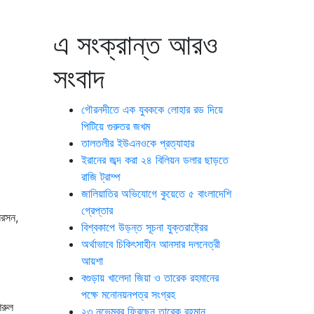
এ সংক্রান্ত আরও
সংবাদ
গৌরনদীতে এক যুবককে লোহার রড দিয়ে
পিটিয়ে গুরুতর জখম
তালতলীর ইউএনওকে প্রত্যাহার
ইরানের জব্দ করা ২৪ বিলিয়ন ডলার ছাড়তে
রাজি ট্রাম্প
জালিয়াতির অভিযোগে কুয়েতে ৫ বাংলাদেশি
গ্রেপ্তার
নিরসন,
বিশ্বকাপে উড়ন্ত সূচনা যুক্তরাষ্ট্রের
অর্থাভাবে চিকিৎসাহীন আনসার দলনেত্রী
আয়শা
বগুড়ায় খালেদা জিয়া ও তারেক রহমানের
পক্ষে মনোনয়নপত্র সংগ্রহ
িরুল
২৩ নভেম্বর ফিরছেন তারেক রহমান