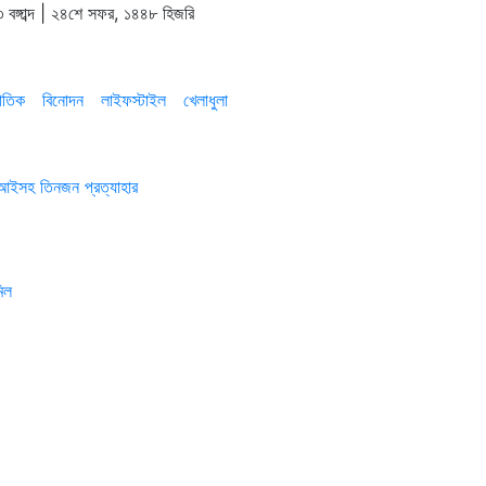
 বঙ্গাব্দ | ২৪শে সফর, ১৪৪৮ হিজরি
াতিক
বিনোদন
লাইফস্টাইল
খেলাধুলা
এসআইসহ তিনজন প্রত্যাহার
িল