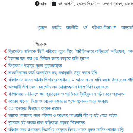
ঢাকা
৭ই আগস্ট, ২০২৬ খ্রিস্টাব্দ | ২৩শে শ্রাবণ, ১৪৩৩
প্রচ্ছদ
জাতীয়
রাজনীতি
ধর্ম
বরিশাল বিভাগ
আন্তর্জ
শিরোনাম
ক্রিকেটার নাঈমকে ‘ডিবি পরিচয়ে’ তুলে নিয়ে ‘শারীরিকভাবে লাঞ্ছিতের’ অভিযোগ, 
ইরানের জব্দ করা ২৪ বিলিয়ন ডলার ছাড়তে রাজি ট্রাম্প
বিশ্বকাপে উড়ন্ত সূচনা যুক্তরাষ্ট্রের
সাংবাদিকদের কার্ড অনলাইনে নয়, ম্যানুয়ালি ইস্যু করবে ইসি
বরিশাল-৫ আসন আমার পিতার জন্মস্থান। এ আসন কারো দাবি করাও উদ্ধত্বের শাম
আওয়ামী লীগ নেতা ক্যাপ্টেন এম মোয়াজ্জেম বরিশাল ডিবি হেফাজতে
বরিশালসহ ৮ বিভাগে গুম প্রতিরোধ ও প্রতিকার ট্রাইব্যুনাল গঠন করে প্রজ্ঞাপন
বগুড়ায় খালেদা জিয়া ও তারেক রহমানের পক্ষে মনোনয়নপত্র সংগ্রহ
২৩ নভেম্বর ফিরছেন তারেক রহমান
ভারতে পালানোর সময় ব‌রিশাল ও বরগুনার আওয়ামী লীগের দুই নেতা আটক
ন্যূনতম দুই হাজার টাকা বাড়িভাড়া বাড়ছে শিক্ষকদের
বরিশাল সদর উপজেলা বিএনপির নেতৃত্ব ফিরে পেলেন নুরুল আমিন-সালাম রাড়ি