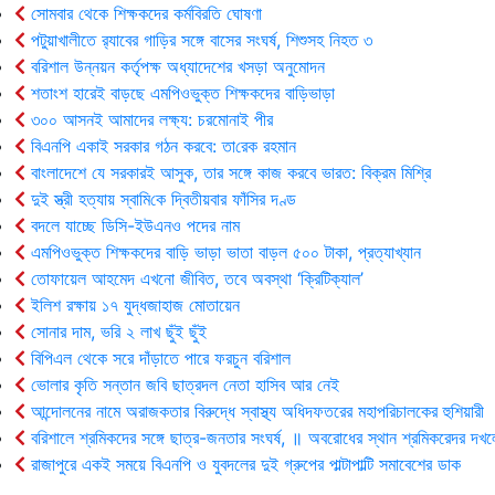
সোমবার থেকে শিক্ষকদের কর্মবিরতি ঘোষণা
পটুয়াখালীতে র‍্যাবের গাড়ির সঙ্গে বাসের সংঘর্ষ, শিশুসহ নিহত ৩
বরিশাল উন্নয়ন কর্তৃপক্ষ অধ্যাদেশের খসড়া অনুমোদন
শতাংশ হারেই বাড়ছে এমপিওভুক্ত শিক্ষকদের বাড়িভাড়া
৩০০ আসনই আমাদের লক্ষ্য: চরমোনাই পীর
বিএনপি একাই সরকার গঠন করবে: তা‌রেক রহমান
বাংলাদেশে যে সরকারই আসুক, তার সঙ্গে কাজ করবে ভারত: বিক্রম মিশ্রি
দুই স্ত্রী হত্যায় স্বা‌মি‌কে দ্বিতীয়বার ফাঁসির দণ্ড
বদলে যাচ্ছে ডিসি-ইউএনও পদের নাম
এমপিওভুক্ত শিক্ষকদের বাড়ি ভাড়া ভাতা বাড়ল ৫০০ টাকা, প্রত্যাখ্যান
তোফায়েল আহমেদ এখনো জীবিত, তবে অবস্থা ‘ক্রিটিক্যাল’
ইলিশ রক্ষায় ১৭ যুদ্ধজাহাজ মোতায়েন
সোনার দাম, ভরি ২ লাখ ছুঁই ছুঁই
বিপিএল থেকে সরে দাঁড়াতে পারে ফরচুন বরিশাল
ভোলার কৃ‌তি সন্তান জবি ছাত্রদল নেতা হাসিব আর নেই
আন্দোলনের নামে অরাজকতার বিরুদ্ধে স্বাস্থ্য অধিদফতরের মহাপরিচালকের হুশিয়ারী
বরিশালে শ্রমিকদের সঙ্গে ছাত্র-জনতার সংঘর্ষ, ॥ অবরোধের স্থান শ্রমিকরেদর দখল
রাজাপুরে একই সময়ে বিএনপি ও যুবদলের দুই গ্রুপের পাল্টাপাল্টি সমাবেশের ডাক