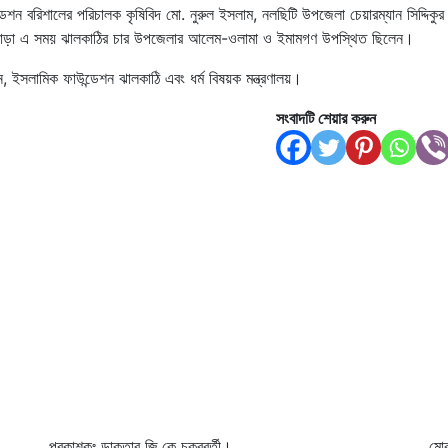
েশন বরিশালের পরিচালক কৃষিবিদ মো. নুরুল ইসলাম, নলছিটি উপজেলা চেয়ারম্যান সিদ্দিকুর
ছাড়া এ সময় ঝালকাঠির চার উপজেলার আলেম-ওলামা ও ইমামগণ উপস্থিত ছিলেন।
ইসলামিক ফাউন্ডেশন ঝালকাঠি এবং ধর্ম বিষয়ক মন্ত্রণালয়।
সংবাদটি শেয়ার করুন
প্রকাশকঃ ডাক্তার জি.কে চক্রবর্তী।
মো