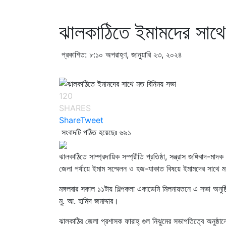
ঝালকাঠিতে ইমামদের সাথে
প্রকাশিত: ৮:১০ অপরাহ্ণ, জানুয়ারি ২৩, ২০২৪
120
SHARES
Share
Tweet
সংবাদটি পঠিত হয়েছেঃ
৬৯১
ঝালকাঠিতে সাম্প্রদায়িক সম্প্রীতি প্রতিষ্ঠা, সন্ত্রাস জঙ্গিবাদ-ম
জেলা পর্যায়ে ইমাম সম্মেলন ও হজ-যাকাত বিষয়ে ইমামদের সাথে ম
মঙ্গলবার সকাল ১১টায় শিল্পকলা একাডেমি মিলনায়তনে এ সভা অনুষ্ঠ
মু. আ. হামিদ জমাদ্দার।
ঝালকাঠির জেলা প্রশাসক ফারাহ্ গুল নিঝুমের সভাপতিত্বে অনুষ্ঠ