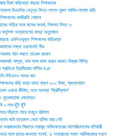
জার টাকা বাড়িভাড়া বাড়ছে শিক্ষকদের
জেলা বিএনপির নেতৃত্ব ফিরে পেলেন নুরুল আমিন-সালাম রাড়ি
িক্ষকদের কর্মবিরতি ঘোষণা
যাবের গাড়ির সঙ্গে বাসের সংঘর্ষ, শিশুসহ নিহত ৩
 কর্তৃপক্ষ অধ্যাদেশের খসড়া অনুমোদন
াড়ছে এমপিওভুক্ত শিক্ষকদের বাড়িভাড়া
দের লক্ষ্য: চরমোনাই পীর
সরকার গঠন করবে: তা‌রেক রহমান
সরকারই আসুক, তার সঙ্গে কাজ করবে ভারত: বিক্রম মিশ্রি
য় স্বা‌মি‌কে দ্বিতীয়বার ফাঁসির দণ্ড
ডিসি-ইউএনও পদের নাম
ক্ষকদের বাড়ি ভাড়া ভাতা বাড়ল ৫০০ টাকা, প্রত্যাখ্যান
দ এখনো জীবিত, তবে অবস্থা ‘ক্রিটিক্যাল’
৭ যুদ্ধজাহাজ মোতায়েন
 ২ লাখ ছুঁই ছুঁই
রে দাঁড়াতে পারে ফরচুন বরিশাল
সন্তান জবি ছাত্রদল নেতা হাসিব আর নেই
 অরাজকতার বিরুদ্ধে স্বাস্থ্য অধিদফতরের মহাপরিচালকের হুশিয়ারী
কদের সঙ্গে ছাত্র-জনতার সংঘর্ষ, ॥ অবরোধের স্থান শ্রমিকরেদর দখলে