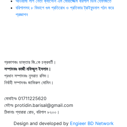
আওয়ামী লীগ নেতা ক্যাপ্টেন এম মোয়াজ্জেম বরিশাল ডিবি হেফাজতে
বরিশালসহ ৮ বিভাগে গুম প্রতিরোধ ও প্রতিকার ট্রাইব্যুনাল গঠন করে
প্রজ্ঞাপন
প্রকাশকঃ ডাক্তার জি.কে চক্রবর্তী।
সম্পাদকঃ কাজী মফিজুল ইসলাম।
প্রধান সম্পাদকঃ নুসরাত রসিদ।
নির্বাহী সম্পাদকঃ জাকিরুল মোমিন।
মোবাইলঃ 01711225620
মেইলঃ protidin.barisal@gmail.com
ঠিকানাঃ প্যারারা রোড, বরিশাল ৮২০০।
Design and developed by
Engieer BD Network