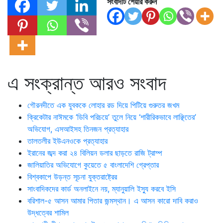
সংবাদটি শেয়ার করুন
এ সংক্রান্ত আরও সংবাদ
গৌরনদীতে এক যুবককে লোহার রড দিয়ে পিটিয়ে গুরুতর জখম
ক্রিকেটার নাঈমকে ‘ডিবি পরিচয়ে’ তুলে নিয়ে ‘শারীরিকভাবে লাঞ্ছিতের’
অভিযোগ, এসআইসহ তিনজন প্রত্যাহার
তালতলীর ইউএনওকে প্রত্যাহার
ইরানের জব্দ করা ২৪ বিলিয়ন ডলার ছাড়তে রাজি ট্রাম্প
জালিয়াতির অভিযোগে কুয়েতে ৫ বাংলাদেশি গ্রেপ্তার
বিশ্বকাপে উড়ন্ত সূচনা যুক্তরাষ্ট্রের
সাংবাদিকদের কার্ড অনলাইনে নয়, ম্যানুয়ালি ইস্যু করবে ইসি
বরিশাল-৫ আসন আমার পিতার জন্মস্থান। এ আসন কারো দাবি করাও
উদ্ধত্বের শামিল