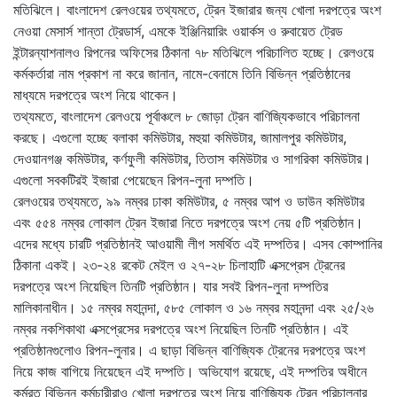
মতিঝিলে। বাংলাদেশ রেলওয়ের তথ্যমতে, ট্রেন ইজারার জন্য খোলা দরপত্রে অংশ
নেওয়া মেসার্স শান্তা ট্রেডার্স, এমকে ইঞ্জিনিয়ারিং ওয়ার্কস ও রুবায়েত ট্রেড
ইন্টারন্যাশনালও রিপনের অফিসের ঠিকানা ৭৮ মতিঝিলে পরিচালিত হচ্ছে। রেলওয়ে
কর্মকর্তারা নাম প্রকাশ না করে জানান, নামে-বেনামে তিনি বিভিন্ন প্রতিষ্ঠানের
মাধ্যমে দরপত্রে অংশ নিয়ে থাকেন।
তথ্যমতে, বাংলাদেশ রেলওয়ে পূর্বাঞ্চলে ৮ জোড়া ট্রেন বাণিজ্যিকভাবে পরিচালনা
করছে। এগুলো হচ্ছে বলাকা কমিউটার, মহুয়া কমিউটার, জামালপুর কমিউটার,
দেওয়ানগঞ্জ কমিউটার, কর্ণফুলী কমিউটার, তিতাস কমিউটার ও সাগরিকা কমিউটার।
এগুলো সবকটিরই ইজারা পেয়েছেন রিপন-লুনা দম্পতি।
রেলওয়ের তথ্যমতে, ৯৯ নম্বর ঢাকা কমিউটার, ৫ নম্বর আপ ও ডাউন কমিউটার
এবং ৫৫৪ নম্বর লোকাল ট্রেন ইজারা নিতে দরপত্রে অংশ নেয় ৫টি প্রতিষ্ঠান।
এদের মধ্যে চারটি প্রতিষ্ঠানই আওয়ামী লীগ সমর্থিত এই দম্পতির। এসব কোম্পানির
ঠিকানা একই। ২৩-২৪ রকেট মেইল ও ২৭-২৮ চিলাহাটি এক্সপ্রেস ট্রেনের
দরপত্রে অংশ নিয়েছিল তিনটি প্রতিষ্ঠান। যার সবই রিপন-লুনা দম্পতির
মালিকানাধীন। ১৫ নম্বর মহানন্দা, ৫৮৫ লোকাল ও ১৬ নম্বর মহানন্দা এবং ২৫/২৬
নম্বর নকশিকাথা এক্সপ্রেসের দরপত্রে অংশ নিয়েছিল তিনটি প্রতিষ্ঠান। এই
প্রতিষ্ঠানগুলোও রিপন-লুনার। এ ছাড়া বিভিন্ন বাণিজ্যিক ট্রেনের দরপত্রে অংশ
নিয়ে কাজ বাগিয়ে নিয়েছেন এই দম্পতি। অভিযোগ রয়েছে, এই দম্পতির অধীনে
কর্মরত বিভিন্ন কর্মচারীরাও খোলা দরপত্রে অংশ নিয়ে বাণিজ্যিক ট্রেন পরিচালনার