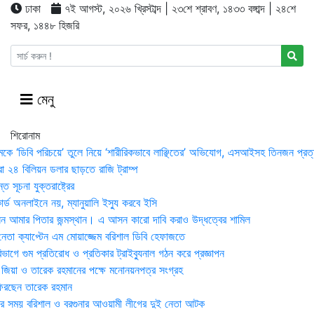
ঢাকা
৭ই আগস্ট, ২০২৬ খ্রিস্টাব্দ | ২৩শে শ্রাবণ, ১৪৩৩ বঙ্গাব্দ | ২৪শে
সফর, ১৪৪৮ হিজরি
মেনু
শিরোনাম
মকে ‘ডিবি পরিচয়ে’ তুলে নিয়ে ‘শারীরিকভাবে লাঞ্ছিতের’ অভিযোগ, এসআইসহ তিনজন প্রত্
া ২৪ বিলিয়ন ডলার ছাড়তে রাজি ট্রাম্প
 সূচনা যুক্তরাষ্ট্রের
র্ড অনলাইনে নয়, ম্যানুয়ালি ইস্যু করবে ইসি
 আমার পিতার জন্মস্থান। এ আসন কারো দাবি করাও উদ্ধত্বের শামিল
তা ক্যাপ্টেন এম মোয়াজ্জেম বরিশাল ডিবি হেফাজতে
াগে গুম প্রতিরোধ ও প্রতিকার ট্রাইব্যুনাল গঠন করে প্রজ্ঞাপন
া জিয়া ও তারেক রহমানের পক্ষে মনোনয়নপত্র সংগ্রহ
িরছেন তারেক রহমান
র সময় ব‌রিশাল ও বরগুনার আওয়ামী লীগের দুই নেতা আটক