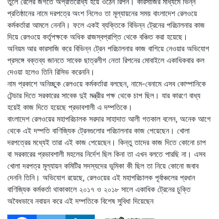
তুলে রেলের জগতে অপ্রতিরোধ্য হয়ে ওঠেন রিপন। কারসাজির মাধ্যমে ভিন্ন
প্রতিষ্ঠানের নামে দরপত্রে অংশ নিলেও তা মূল্যায়নের সময় বাংলাদেশ রেলওয়ে
কর্মকর্তারা আমলে নেননি। ফলে একই ব্যক্তিকে বিভিন্ন ট্রেনের পরিচালনার কাজ
দিয়ে রেলওয়ে কর্তৃপক্ষকে অধিক রাজস্বপ্রাপ্তি থেকে বঞ্চিত করা হয়েছে।
অনিয়ম আর কারসাজি করে বিভিন্ন ট্রেন পরিচালনার কাজ বাগিয়ে নেওয়ার অভিযোগ
প্রসঙ্গে বক্তব্য জানতে সাবেক ছাত্রলীগ নেতা রিপনের মোবাইলে একাধিকবার কল
দেওয়া হলেও তিনি রিসিভ করেননি।
নাম প্রকাশে অনিচ্ছুক রেলওয়ে কর্মকর্তারা বলছেন, নামে-বেনামে এসব কোম্পানিকে
টেন্ডার দিতে সরকারের সাবেক দুই মন্ত্রীর পক্ষ থেকে চাপ ছিল। যার কারণে বাধ্য
হয়েই কাজ দিতে হয়েছে প্রভাবশালী এ দম্পতিকে।
বাংলাদেশ রেলওয়ের মহাপরিচালক সরদার সাহাদাত আলী গতকাল বলেন, অনেক আগে
থেকে এই দম্পতি বাণিজ্যিক ট্রেনগুলোর পরিচালনার কাজ পেয়েছেন। খোলা
দরপত্রের মধ্যেই তারা এই কাজ পেয়েছেন। কিন্তু তাদের কাজ দিতে কোনো চাপ
বা সরকারের প্রভাবশালী মহলের নির্দেশ ছিল কিনা তা এখন বলতে পারছি না। এসব
খোলা দরপত্র মূল্যায়ন কমিটির সদস্যদের ভূমিকা কী ছিল তা নিয়ে কোনো জবাব
দেননি তিনি। অভিযোগ রয়েছে, রেলওয়ের এই মহাপরিচালক পূর্বাঞ্চলের প্রধান
বাণিজ্যিক কর্মকর্তা থাকাকালে ২০১৭ ও ২০১৮ সালে একাধিক ট্রেনের চুক্তি
অবৈধভাবে নবায়ন করে এই দম্পতিকে বিশেষ সুবিধা দিয়েছেন