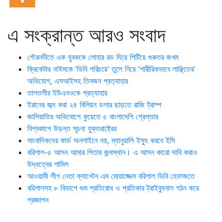
এ সংক্রান্ত আরও সংবাদ
গৌরনদীতে এক যুবককে লোহার রড দিয়ে পিটিয়ে গুরুতর জখম
ক্রিকেটার নাঈমকে ‘ডিবি পরিচয়ে’ তুলে নিয়ে ‘শারীরিকভাবে লাঞ্ছিতের’
অভিযোগ, এসআইসহ তিনজন প্রত্যাহার
তালতলীর ইউএনওকে প্রত্যাহার
ইরানের জব্দ করা ২৪ বিলিয়ন ডলার ছাড়তে রাজি ট্রাম্প
জালিয়াতির অভিযোগে কুয়েতে ৫ বাংলাদেশি গ্রেপ্তার
বিশ্বকাপে উড়ন্ত সূচনা যুক্তরাষ্ট্রের
সাংবাদিকদের কার্ড অনলাইনে নয়, ম্যানুয়ালি ইস্যু করবে ইসি
বরিশাল-৫ আসন আমার পিতার জন্মস্থান। এ আসন কারো দাবি করাও
উদ্ধত্বের শামিল
আওয়ামী লীগ নেতা ক্যাপ্টেন এম মোয়াজ্জেম বরিশাল ডিবি হেফাজতে
বরিশালসহ ৮ বিভাগে গুম প্রতিরোধ ও প্রতিকার ট্রাইব্যুনাল গঠন করে
প্রজ্ঞাপন