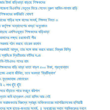
জার টাকা বাড়িভাড়া বাড়ছে শিক্ষকদের
জেলা বিএনপির নেতৃত্ব ফিরে পেলেন নুরুল আমিন-সালাম রাড়ি
িক্ষকদের কর্মবিরতি ঘোষণা
যাবের গাড়ির সঙ্গে বাসের সংঘর্ষ, শিশুসহ নিহত ৩
 কর্তৃপক্ষ অধ্যাদেশের খসড়া অনুমোদন
াড়ছে এমপিওভুক্ত শিক্ষকদের বাড়িভাড়া
দের লক্ষ্য: চরমোনাই পীর
সরকার গঠন করবে: তা‌রেক রহমান
সরকারই আসুক, তার সঙ্গে কাজ করবে ভারত: বিক্রম মিশ্রি
য় স্বা‌মি‌কে দ্বিতীয়বার ফাঁসির দণ্ড
ডিসি-ইউএনও পদের নাম
ক্ষকদের বাড়ি ভাড়া ভাতা বাড়ল ৫০০ টাকা, প্রত্যাখ্যান
দ এখনো জীবিত, তবে অবস্থা ‘ক্রিটিক্যাল’
৭ যুদ্ধজাহাজ মোতায়েন
 ২ লাখ ছুঁই ছুঁই
রে দাঁড়াতে পারে ফরচুন বরিশাল
সন্তান জবি ছাত্রদল নেতা হাসিব আর নেই
 অরাজকতার বিরুদ্ধে স্বাস্থ্য অধিদফতরের মহাপরিচালকের হুশিয়ারী
কদের সঙ্গে ছাত্র-জনতার সংঘর্ষ, ॥ অবরোধের স্থান শ্রমিকরেদর দখলে