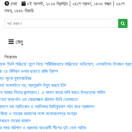
ঢাকা
৮ই আগস্ট, ২০২৬ খ্রিস্টাব্দ | ২৪শে শ্রাবণ, ১৪৩৩ বঙ্গাব্দ | ২৫শে
সফর, ১৪৪৮ হিজরি
মেনু
শিরোনাম
মকে ‘ডিবি পরিচয়ে’ তুলে নিয়ে ‘শারীরিকভাবে লাঞ্ছিতের’ অভিযোগ, এসআইসহ তিনজন প্রত্
া ২৪ বিলিয়ন ডলার ছাড়তে রাজি ট্রাম্প
 সূচনা যুক্তরাষ্ট্রের
র্ড অনলাইনে নয়, ম্যানুয়ালি ইস্যু করবে ইসি
 আমার পিতার জন্মস্থান। এ আসন কারো দাবি করাও উদ্ধত্বের শামিল
তা ক্যাপ্টেন এম মোয়াজ্জেম বরিশাল ডিবি হেফাজতে
াগে গুম প্রতিরোধ ও প্রতিকার ট্রাইব্যুনাল গঠন করে প্রজ্ঞাপন
া জিয়া ও তারেক রহমানের পক্ষে মনোনয়নপত্র সংগ্রহ
িরছেন তারেক রহমান
র সময় ব‌রিশাল ও বরগুনার আওয়ামী লীগের দুই নেতা আটক