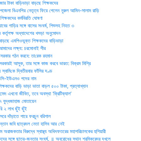
জার টাকা বাড়িভাড়া বাড়ছে শিক্ষকদের
জেলা বিএনপির নেতৃত্ব ফিরে পেলেন নুরুল আমিন-সালাম রাড়ি
িক্ষকদের কর্মবিরতি ঘোষণা
যাবের গাড়ির সঙ্গে বাসের সংঘর্ষ, শিশুসহ নিহত ৩
 কর্তৃপক্ষ অধ্যাদেশের খসড়া অনুমোদন
াড়ছে এমপিওভুক্ত শিক্ষকদের বাড়িভাড়া
দের লক্ষ্য: চরমোনাই পীর
সরকার গঠন করবে: তা‌রেক রহমান
সরকারই আসুক, তার সঙ্গে কাজ করবে ভারত: বিক্রম মিশ্রি
য় স্বা‌মি‌কে দ্বিতীয়বার ফাঁসির দণ্ড
ডিসি-ইউএনও পদের নাম
ক্ষকদের বাড়ি ভাড়া ভাতা বাড়ল ৫০০ টাকা, প্রত্যাখ্যান
দ এখনো জীবিত, তবে অবস্থা ‘ক্রিটিক্যাল’
৭ যুদ্ধজাহাজ মোতায়েন
 ২ লাখ ছুঁই ছুঁই
রে দাঁড়াতে পারে ফরচুন বরিশাল
সন্তান জবি ছাত্রদল নেতা হাসিব আর নেই
 অরাজকতার বিরুদ্ধে স্বাস্থ্য অধিদফতরের মহাপরিচালকের হুশিয়ারী
কদের সঙ্গে ছাত্র-জনতার সংঘর্ষ, ॥ অবরোধের স্থান শ্রমিকরেদর দখলে