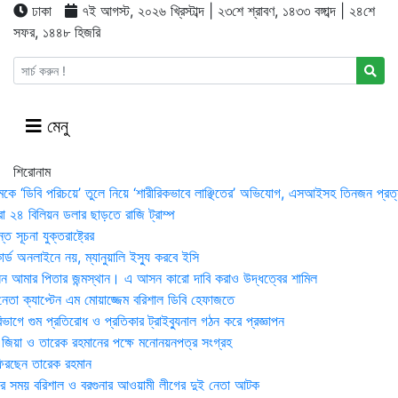
ঢাকা
৭ই আগস্ট, ২০২৬ খ্রিস্টাব্দ | ২৩শে শ্রাবণ, ১৪৩৩ বঙ্গাব্দ | ২৪শে
সফর, ১৪৪৮ হিজরি
মেনু
শিরোনাম
মকে ‘ডিবি পরিচয়ে’ তুলে নিয়ে ‘শারীরিকভাবে লাঞ্ছিতের’ অভিযোগ, এসআইসহ তিনজন প্রত্
া ২৪ বিলিয়ন ডলার ছাড়তে রাজি ট্রাম্প
 সূচনা যুক্তরাষ্ট্রের
র্ড অনলাইনে নয়, ম্যানুয়ালি ইস্যু করবে ইসি
 আমার পিতার জন্মস্থান। এ আসন কারো দাবি করাও উদ্ধত্বের শামিল
তা ক্যাপ্টেন এম মোয়াজ্জেম বরিশাল ডিবি হেফাজতে
াগে গুম প্রতিরোধ ও প্রতিকার ট্রাইব্যুনাল গঠন করে প্রজ্ঞাপন
া জিয়া ও তারেক রহমানের পক্ষে মনোনয়নপত্র সংগ্রহ
িরছেন তারেক রহমান
র সময় ব‌রিশাল ও বরগুনার আওয়ামী লীগের দুই নেতা আটক