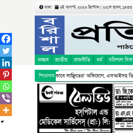
ঢাকা
৬ই আগস্ট, ২০২৬ খ্রিস্টাব্দ | ২২শে শ্রাবণ, ১৪৩৩
প্রচ্ছদ
জাতীয়
রাজনীতি
ধর্ম
বরিশাল বিভ
রিচয়ে’ তুলে নিয়ে ‘শারীরিকভাবে লাঞ্ছিতের’ অভিযোগ, এসআইসহ তিনজন
শিরোনাম
বিরুদ্ধে স্বাস্থ্য অধিদফতরের মহাপরিচালকের হুশিয়ারী
বরিশালে