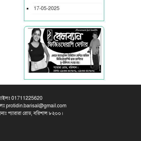
17-05-2025
বাইলঃ 01711225620
লঃ protidin.barisal@gmail.com
ানাঃ প্যারারা রোড, বরিশাল ৮২০০।