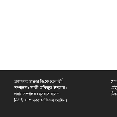
প্রকাশকঃ ডাক্তার জি.কে চক্রবর্তী।
মো
সম্পাদকঃ কাজী মফিজুল ইসলাম।
মেই
প্রধান সম্পাদকঃ নুসরাত রসিদ।
ঠিক
নির্বাহী সম্পাদকঃ জাকিরুল মোমিন।