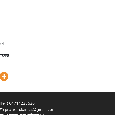
…
ছেন।
ল কলেজ
বাইলঃ 01711225620
লঃ protidin.barisal@gmail.com