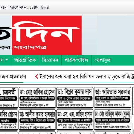
বঙ্গাব্দ | ২৫শে সফর, ১৪৪৮ হিজরি
াগ
আন্তর্জাতিক
বিনোদন
লাইফস্টাইল
খেলাধুলা
ত্যাহার
ইরানের জব্দ করা ২৪ বিলিয়ন ডলার ছাড়তে রাজি ট্রাম্প
িকদের সঙ্গে ছাত্র-জনতার সংঘর্ষ, ॥ অবরোধের স্থান শ্রমিকরেদর দখলে