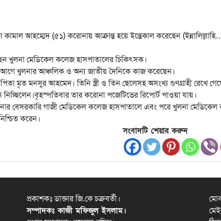
তফা কামাল আহম্মেদ (৫১) করোনায় আক্রান্ত হয়ে ইন্তেকাল করেছেন (ইন্নালিল্লাহি
করেছেন খুলনা মেডিকেল কলেজ হাসপাতালের চিকিৎসক।
র আগে খুলনার আঞ্চলিক ও অন্য জাতীয় দৈনিকে কাজ করেছেন।
া মৃত মনসুর আহমেদ। তিনি স্ত্রী ও তিন ছেলেসহ অসংখ্য গুণগ্রাহী রেখে গে
েন নিচ্ছিলেন।বৃহস্পতিবার তার করোনা পজেটিভের রিপোর্ট পাওয়া যায়।
 খুলনার বেসরকারি গাজী মেডিকেল কলেজ হাসপাতালে এবং পরে খুলনা মেডিকে
নিশ্চিত করেন।
সংবাদটি শেয়ার করুন
প্রকাশকঃ ডাক্তার জি.কে চক্রবর্তী।
মো
সম্পাদকঃ কাজী মফিজুল ইসলাম।
মেই