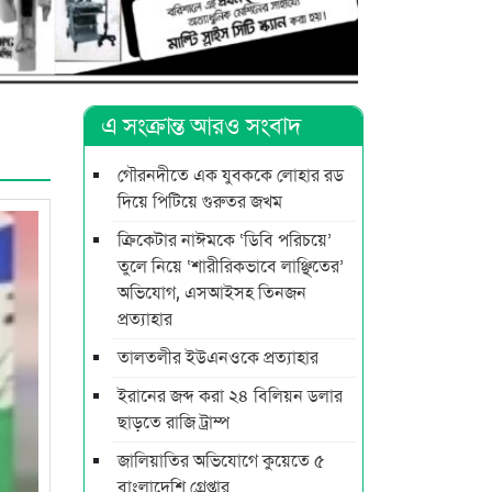
এ সংক্রান্ত আরও সংবাদ
গৌরনদীতে এক যুবককে লোহার রড
দিয়ে পিটিয়ে গুরুতর জখম
ক্রিকেটার নাঈমকে ‘ডিবি পরিচয়ে’
তুলে নিয়ে ‘শারীরিকভাবে লাঞ্ছিতের’
অভিযোগ, এসআইসহ তিনজন
প্রত্যাহার
তালতলীর ইউএনওকে প্রত্যাহার
ইরানের জব্দ করা ২৪ বিলিয়ন ডলার
ছাড়তে রাজি ট্রাম্প
জালিয়াতির অভিযোগে কুয়েতে ৫
বাংলাদেশি গ্রেপ্তার