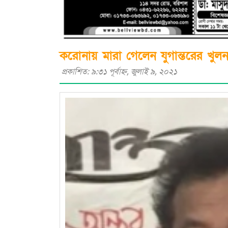
ক‌রোনায় মারা গে‌লেন যুগান্তরের খুল
প্রকাশিত: ৯:৩১ পূর্বাহ্ণ, জুলাই ৯, ২০২১