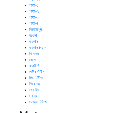
পাতা-১
পাতা-২
পাতা-৩
পাতা-৪
পিরোজপুর
বরগুনা
বরিশাল
বরিশাল বিভাগ
বিনোদন
ভোলা
রাজনীতি
লাইফস্টাইল
লিড নিউজ
শিরোনাম
সাব-লিড
স্বাস্থ্য
স্লাইড নিউজ