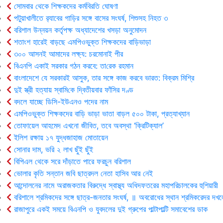
সোমবার থেকে শিক্ষকদের কর্মবিরতি ঘোষণা
পটুয়াখালীতে র‍্যাবের গাড়ির সঙ্গে বাসের সংঘর্ষ, শিশুসহ নিহত ৩
বরিশাল উন্নয়ন কর্তৃপক্ষ অধ্যাদেশের খসড়া অনুমোদন
শতাংশ হারেই বাড়ছে এমপিওভুক্ত শিক্ষকদের বাড়িভাড়া
৩০০ আসনই আমাদের লক্ষ্য: চরমোনাই পীর
বিএনপি একাই সরকার গঠন করবে: তা‌রেক রহমান
বাংলাদেশে যে সরকারই আসুক, তার সঙ্গে কাজ করবে ভারত: বিক্রম মিশ্রি
দুই স্ত্রী হত্যায় স্বা‌মি‌কে দ্বিতীয়বার ফাঁসির দণ্ড
বদলে যাচ্ছে ডিসি-ইউএনও পদের নাম
এমপিওভুক্ত শিক্ষকদের বাড়ি ভাড়া ভাতা বাড়ল ৫০০ টাকা, প্রত্যাখ্যান
তোফায়েল আহমেদ এখনো জীবিত, তবে অবস্থা ‘ক্রিটিক্যাল’
ইলিশ রক্ষায় ১৭ যুদ্ধজাহাজ মোতায়েন
সোনার দাম, ভরি ২ লাখ ছুঁই ছুঁই
বিপিএল থেকে সরে দাঁড়াতে পারে ফরচুন বরিশাল
ভোলার কৃ‌তি সন্তান জবি ছাত্রদল নেতা হাসিব আর নেই
আন্দোলনের নামে অরাজকতার বিরুদ্ধে স্বাস্থ্য অধিদফতরের মহাপরিচালকের হুশিয়ারী
বরিশালে শ্রমিকদের সঙ্গে ছাত্র-জনতার সংঘর্ষ, ॥ অবরোধের স্থান শ্রমিকরেদর দখল
রাজাপুরে একই সময়ে বিএনপি ও যুবদলের দুই গ্রুপের পাল্টাপাল্টি সমাবেশের ডাক