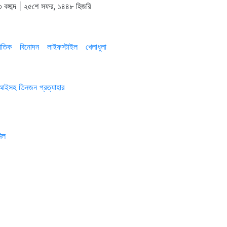
 বঙ্গাব্দ | ২৫শে সফর, ১৪৪৮ হিজরি
াতিক
বিনোদন
লাইফস্টাইল
খেলাধুলা
এসআইসহ তিনজন প্রত্যাহার
িল