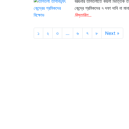
বরগুনার তালতলীতে কয়লা ভিত্তিক তা
কেন্দ্রে শ্রমিকদের ৭ দফা দাবি না মানা
বিস্তারিত...
১
২
৩
…
৬
৭
৮
Next »