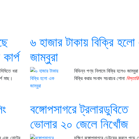
ছে
৬ হাজার টাকায় বিক্রি হলো
কার্প
জাম্বুরা
 দিঘিতে ধরা
বিভিন্ন পণ্য নিলামে বিক্রি হলেও জাম্বুরা
র্প মাছ।
বিক্রি করার সংবাদ সচরাচর শোনা
বিস্তারি
িং
বঙ্গোপসাগরে ট্রলারডুবিতে
ভোলার ২০ জেলে নিখোঁজ
দান এবং নোটের
দক্ষিণ বঙ্গোপসাগরে ঢেউয়ের কবলে পড়ে 