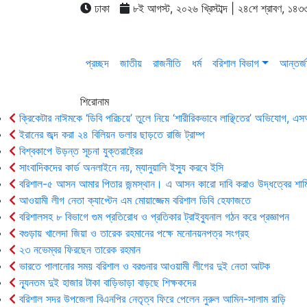
ঢাকা
৮ই আগস্ট, ২০২৬ খ্রিস্টাব্দ | ২৪শে শ্রাবণ, ১৪৩৩
প্রচ্ছদ
জাতীয়
রাজনীতি
ধর্ম
বরিশাল বিভাগ
আন্তর্জ
শিরোনাম
ক্রিকেটার নাঈমকে ‘ডিবি পরিচয়ে’ তুলে নিয়ে ‘শারীরিকভাবে লাঞ্ছিতের’ অভিযোগ, 
ইরানের জব্দ করা ২৪ বিলিয়ন ডলার ছাড়তে রাজি ট্রাম্প
বিশ্বকাপে উড়ন্ত সূচনা যুক্তরাষ্ট্রের
সাংবাদিকদের কার্ড অনলাইনে নয়, ম্যানুয়ালি ইস্যু করবে ইসি
বরিশাল-৫ আসন আমার পিতার জন্মস্থান। এ আসন কারো দাবি করাও উদ্ধত্বের শাম
আওয়ামী লীগ নেতা ক্যাপ্টেন এম মোয়াজ্জেম বরিশাল ডিবি হেফাজতে
বরিশালসহ ৮ বিভাগে গুম প্রতিরোধ ও প্রতিকার ট্রাইব্যুনাল গঠন করে প্রজ্ঞাপন
বগুড়ায় খালেদা জিয়া ও তারেক রহমানের পক্ষে মনোনয়নপত্র সংগ্রহ
২৩ নভেম্বর ফিরছেন তারেক রহমান
ভারতে পালানোর সময় ব‌রিশাল ও বরগুনার আওয়ামী লীগের দুই নেতা আটক
ন্যূনতম দুই হাজার টাকা বাড়িভাড়া বাড়ছে শিক্ষকদের
বরিশাল সদর উপজেলা বিএনপির নেতৃত্ব ফিরে পেলেন নুরুল আমিন-সালাম রাড়ি