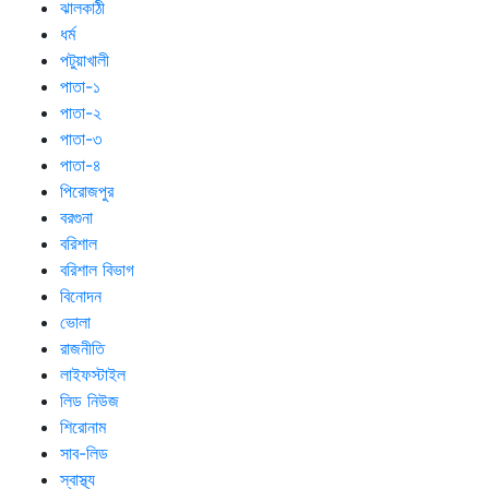
ঝালকাঠী
ধর্ম
পটুয়াখালী
পাতা-১
পাতা-২
পাতা-৩
পাতা-৪
পিরোজপুর
বরগুনা
বরিশাল
বরিশাল বিভাগ
বিনোদন
ভোলা
রাজনীতি
লাইফস্টাইল
লিড নিউজ
শিরোনাম
সাব-লিড
স্বাস্থ্য