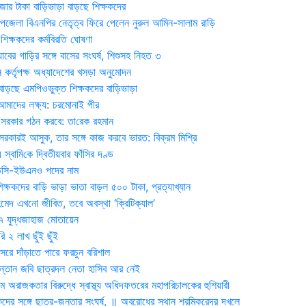
জার টাকা বাড়িভাড়া বাড়ছে শিক্ষকদের
জেলা বিএনপির নেতৃত্ব ফিরে পেলেন নুরুল আমিন-সালাম রাড়ি
িক্ষকদের কর্মবিরতি ঘোষণা
যাবের গাড়ির সঙ্গে বাসের সংঘর্ষ, শিশুসহ নিহত ৩
 কর্তৃপক্ষ অধ্যাদেশের খসড়া অনুমোদন
াড়ছে এমপিওভুক্ত শিক্ষকদের বাড়িভাড়া
দের লক্ষ্য: চরমোনাই পীর
সরকার গঠন করবে: তা‌রেক রহমান
সরকারই আসুক, তার সঙ্গে কাজ করবে ভারত: বিক্রম মিশ্রি
য় স্বা‌মি‌কে দ্বিতীয়বার ফাঁসির দণ্ড
ডিসি-ইউএনও পদের নাম
ক্ষকদের বাড়ি ভাড়া ভাতা বাড়ল ৫০০ টাকা, প্রত্যাখ্যান
দ এখনো জীবিত, তবে অবস্থা ‘ক্রিটিক্যাল’
৭ যুদ্ধজাহাজ মোতায়েন
 ২ লাখ ছুঁই ছুঁই
রে দাঁড়াতে পারে ফরচুন বরিশাল
সন্তান জবি ছাত্রদল নেতা হাসিব আর নেই
 অরাজকতার বিরুদ্ধে স্বাস্থ্য অধিদফতরের মহাপরিচালকের হুশিয়ারী
কদের সঙ্গে ছাত্র-জনতার সংঘর্ষ, ॥ অবরোধের স্থান শ্রমিকরেদর দখলে