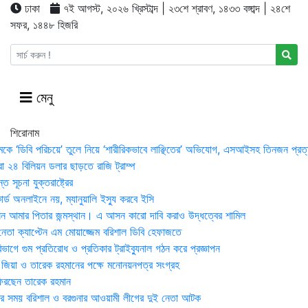
ঢাকা
৭ই আগস্ট, ২০২৬ খ্রিস্টাব্দ | ২৩শে শ্রাবণ, ১৪৩৩ বঙ্গাব্দ | ২৪শে
সফর, ১৪৪৮ হিজরি
মেনু
শিরোনাম
মকে ‘ডিবি পরিচয়ে’ তুলে নিয়ে ‘শারীরিকভাবে লাঞ্ছিতের’ অভিযোগ, এসআইসহ তিনজন প্রত্
া ২৪ বিলিয়ন ডলার ছাড়তে রাজি ট্রাম্প
 সূচনা যুক্তরাষ্ট্রের
র্ড অনলাইনে নয়, ম্যানুয়ালি ইস্যু করবে ইসি
 আমার পিতার জন্মস্থান। এ আসন কারো দাবি করাও উদ্ধত্বের শামিল
তা ক্যাপ্টেন এম মোয়াজ্জেম বরিশাল ডিবি হেফাজতে
াগে গুম প্রতিরোধ ও প্রতিকার ট্রাইব্যুনাল গঠন করে প্রজ্ঞাপন
া জিয়া ও তারেক রহমানের পক্ষে মনোনয়নপত্র সংগ্রহ
িরছেন তারেক রহমান
র সময় ব‌রিশাল ও বরগুনার আওয়ামী লীগের দুই নেতা আটক