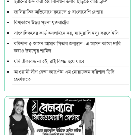
ইরানের জব্দ করা ২৪ বিলিয়ন ডলার ছাড়তে রাজি ট্রাম্প
জালিয়াতির অভিযোগে কুয়েতে ৫ বাংলাদেশি গ্রেপ্তার
বিশ্বকাপে উড়ন্ত সূচনা যুক্তরাষ্ট্রের
সাংবাদিকদের কার্ড অনলাইনে নয়, ম্যানুয়ালি ইস্যু করবে ইসি
বরিশাল-৫ আসন আমার পিতার জন্মস্থান। এ আসন কারো দাবি
করাও উদ্ধত্বের শামিল
যদি ঐক্যবদ্ধ না হই, রাষ্ট্র বিপন্ন হয়ে যাবে
আওয়ামী লীগ নেতা ক্যাপ্টেন এম মোয়াজ্জেম বরিশাল ডিবি
হেফাজতে