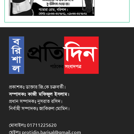
প্রকাশকঃ ডাক্তার জি.কে চক্রবর্তী।
সম্পাদকঃ কাজী মফিজুল ইসলাম।
প্রধান সম্পাদকঃ নুসরাত রসিদ।
নির্বাহী সম্পাদকঃ জাকিরুল মোমিন।
মোবাইলঃ 01711225620
মেইলঃ protidin.barisal@gmail.com