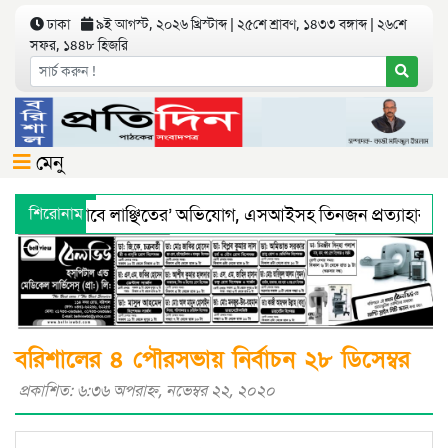
ঢাকা
৯ই আগস্ট, ২০২৬ খ্রিস্টাব্দ | ২৫শে শ্রাবণ, ১৪৩৩ বঙ্গাব্দ | ২৬শে
সফর, ১৪৪৮ হিজরি
মেনু
য়ে ‘শারীরিকভাবে লাঞ্ছিতের’ অভিযোগ, এসআইসহ তিনজন প্রত্যাহার
শিরোনাম
থ্য অধিদফতরের মহাপরিচালকের হুশিয়ারী
বরিশালে শ্রমিকদের সঙ্গে
বরিশালের ৪ পৌরসভায় নির্বাচন ২৮ ডিসেম্বর
প্রকাশিত: ৬:৩৬ অপরাহ্ণ, নভেম্বর ২২, ২০২০