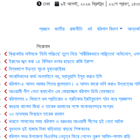
ঢাকা
৬ই আগস্ট, ২০২৬ খ্রিস্টাব্দ | ২২শে শ্রাবণ, ১৪৩৩
প্রচ্ছদ
জাতীয়
রাজনীতি
ধর্ম
বরিশাল বিভাগ
আন্তর্জ
শিরোনাম
ক্রিকেটার নাঈমকে ‘ডিবি পরিচয়ে’ তুলে নিয়ে ‘শারীরিকভাবে লাঞ্ছিতের’ অভিযোগ, 
ইরানের জব্দ করা ২৪ বিলিয়ন ডলার ছাড়তে রাজি ট্রাম্প
বিশ্বকাপে উড়ন্ত সূচনা যুক্তরাষ্ট্রের
সাংবাদিকদের কার্ড অনলাইনে নয়, ম্যানুয়ালি ইস্যু করবে ইসি
বরিশাল-৫ আসন আমার পিতার জন্মস্থান। এ আসন কারো দাবি করাও উদ্ধত্বের শাম
আওয়ামী লীগ নেতা ক্যাপ্টেন এম মোয়াজ্জেম বরিশাল ডিবি হেফাজতে
বরিশালসহ ৮ বিভাগে গুম প্রতিরোধ ও প্রতিকার ট্রাইব্যুনাল গঠন করে প্রজ্ঞাপন
বগুড়ায় খালেদা জিয়া ও তারেক রহমানের পক্ষে মনোনয়নপত্র সংগ্রহ
২৩ নভেম্বর ফিরছেন তারেক রহমান
ভারতে পালানোর সময় ব‌রিশাল ও বরগুনার আওয়ামী লীগের দুই নেতা আটক
ন্যূনতম দুই হাজার টাকা বাড়িভাড়া বাড়ছে শিক্ষকদের
বরিশাল সদর উপজেলা বিএনপির নেতৃত্ব ফিরে পেলেন নুরুল আমিন-সালাম রাড়ি