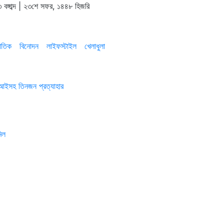
 বঙ্গাব্দ | ২৩শে সফর, ১৪৪৮ হিজরি
াতিক
বিনোদন
লাইফস্টাইল
খেলাধুলা
এসআইসহ তিনজন প্রত্যাহার
িল