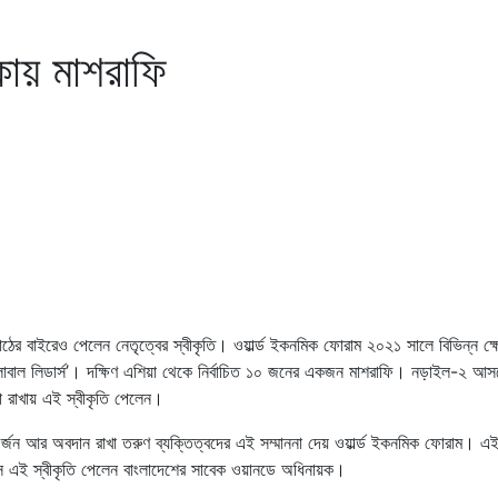
কায় মাশরাফি
ের বাইরেও পেলেন নেতৃত্বের স্বীকৃতি। ওয়ার্ল্ড ইকনমিক ফোরাম ২০২১ সালে বিভিন্ন ক্ষ
লোবাল লিডার্স’। দক্ষিণ এশিয়া থেকে নির্বাচিত ১০ জনের একজন মাশরাফি। নড়াইল-২ আস
া রাখায় এই স্বীকৃতি পেলেন।
 অর্জন আর অবদান রাখা তরুণ ব্যক্তিত্বদের এই সম্মাননা দেয় ওয়ার্ল্ড ইকনমিক ফোরাম। এ
এই স্বীকৃতি পেলেন বাংলাদেশের সাবেক ওয়ানডে অধিনায়ক।