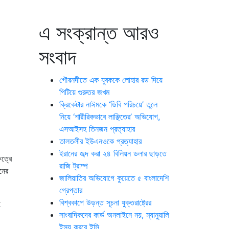
এ সংক্রান্ত আরও
সংবাদ
গৌরনদীতে এক যুবককে লোহার রড দিয়ে
পিটিয়ে গুরুতর জখম
ক্রিকেটার নাঈমকে ‘ডিবি পরিচয়ে’ তুলে
নিয়ে ‘শারীরিকভাবে লাঞ্ছিতের’ অভিযোগ,
এসআইসহ তিনজন প্রত্যাহার
তালতলীর ইউএনওকে প্রত্যাহার
ইরানের জব্দ করা ২৪ বিলিয়ন ডলার ছাড়তে
েত্রে
রাজি ট্রাম্প
নের
জালিয়াতির অভিযোগে কুয়েতে ৫ বাংলাদেশি
গ্রেপ্তার
বিশ্বকাপে উড়ন্ত সূচনা যুক্তরাষ্ট্রের
ই
সাংবাদিকদের কার্ড অনলাইনে নয়, ম্যানুয়ালি
ইস্যু করবে ইসি