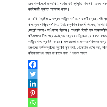
তবে বাংলাদেশে মাশরাফিই প্রথম এই স্বীকৃতি পাননি। ২০১৬ সালে 
প্রতিমন্ত্রী জুনাইদ আহমেদ পলক।
মাশরাফি ‘নড়াইল এক্সপ্রেস ফাউন্ডেশন’ নামে একটি স্বেচ্ছাসেবী 
এক্সপ্রেস ফাউন্ডেশন’ নিয়ে ইয়াং গ্লোবাল লিডার্স লিখেছে, ‘মাশ
টোয়েন্টি দলেরও অধিনায়ক ছিলেন। মাশরাফি তিনটি বড় আন্তর্জাতিক 
পশ্চিমাঞ্চলে নিজ শহর নড়াইলের মানুষের দারিদ্র্যতা দূর করতে রাখছেন
ফাউন্ডেশনও প্রতিষ্ঠা করেন। লক্ষ্যগুলো হলো—নাগরিকদের জন্য আধু
তরুণদের কর্মসংস্থানের সুযোগ সৃষ্টি করা, খেলোয়াড় তৈরি করা, সাংস্
পরিবেশবান্ধব শহরে রূপান্তর করা।’ প্রথম আলো