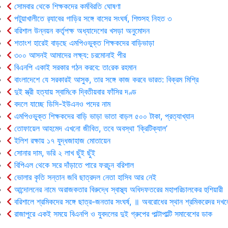
সোমবার থেকে শিক্ষকদের কর্মবিরতি ঘোষণা
পটুয়াখালীতে র‍্যাবের গাড়ির সঙ্গে বাসের সংঘর্ষ, শিশুসহ নিহত ৩
বরিশাল উন্নয়ন কর্তৃপক্ষ অধ্যাদেশের খসড়া অনুমোদন
শতাংশ হারেই বাড়ছে এমপিওভুক্ত শিক্ষকদের বাড়িভাড়া
৩০০ আসনই আমাদের লক্ষ্য: চরমোনাই পীর
বিএনপি একাই সরকার গঠন করবে: তা‌রেক রহমান
বাংলাদেশে যে সরকারই আসুক, তার সঙ্গে কাজ করবে ভারত: বিক্রম মিশ্রি
দুই স্ত্রী হত্যায় স্বা‌মি‌কে দ্বিতীয়বার ফাঁসির দণ্ড
বদলে যাচ্ছে ডিসি-ইউএনও পদের নাম
এমপিওভুক্ত শিক্ষকদের বাড়ি ভাড়া ভাতা বাড়ল ৫০০ টাকা, প্রত্যাখ্যান
তোফায়েল আহমেদ এখনো জীবিত, তবে অবস্থা ‘ক্রিটিক্যাল’
ইলিশ রক্ষায় ১৭ যুদ্ধজাহাজ মোতায়েন
সোনার দাম, ভরি ২ লাখ ছুঁই ছুঁই
বিপিএল থেকে সরে দাঁড়াতে পারে ফরচুন বরিশাল
ভোলার কৃ‌তি সন্তান জবি ছাত্রদল নেতা হাসিব আর নেই
আন্দোলনের নামে অরাজকতার বিরুদ্ধে স্বাস্থ্য অধিদফতরের মহাপরিচালকের হুশিয়ারী
বরিশালে শ্রমিকদের সঙ্গে ছাত্র-জনতার সংঘর্ষ, ॥ অবরোধের স্থান শ্রমিকরেদর দখল
রাজাপুরে একই সময়ে বিএনপি ও যুবদলের দুই গ্রুপের পাল্টাপাল্টি সমাবেশের ডাক