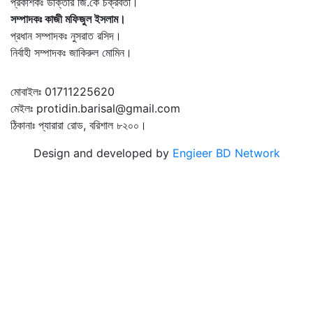
প্রকাশকঃ ডাক্তার জি.কে চক্রবর্তী।
সম্পাদকঃ কাজী মফিজুল ইসলাম।
প্রধান সম্পাদকঃ নুসরাত রসিদ।
নির্বাহী সম্পাদকঃ জাকিরুল মোমিন।
মোবাইলঃ 01711225620
মেইলঃ protidin.barisal@gmail.com
ঠিকানাঃ প্যারারা রোড, বরিশাল ৮২০০।
Design and developed by
Engieer BD Network