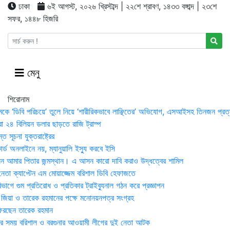
ঢাকা
৬ই আগস্ট, ২০২৬ খ্রিস্টাব্দ | ২২শে শ্রাবণ, ১৪৩৩ বঙ্গাব্দ | ২৩শে
সফর, ১৪৪৮ হিজরি
মেনু
শিরোনাম
মকে ‘ডিবি পরিচয়ে’ তুলে নিয়ে ‘শারীরিকভাবে লাঞ্ছিতের’ অভিযোগ, এসআইসহ তিনজন প্রত্
া ২৪ বিলিয়ন ডলার ছাড়তে রাজি ট্রাম্প
 সূচনা যুক্তরাষ্ট্রের
র্ড অনলাইনে নয়, ম্যানুয়ালি ইস্যু করবে ইসি
 আমার পিতার জন্মস্থান। এ আসন কারো দাবি করাও উদ্ধত্বের শামিল
তা ক্যাপ্টেন এম মোয়াজ্জেম বরিশাল ডিবি হেফাজতে
াগে গুম প্রতিরোধ ও প্রতিকার ট্রাইব্যুনাল গঠন করে প্রজ্ঞাপন
া জিয়া ও তারেক রহমানের পক্ষে মনোনয়নপত্র সংগ্রহ
িরছেন তারেক রহমান
র সময় ব‌রিশাল ও বরগুনার আওয়ামী লীগের দুই নেতা আটক