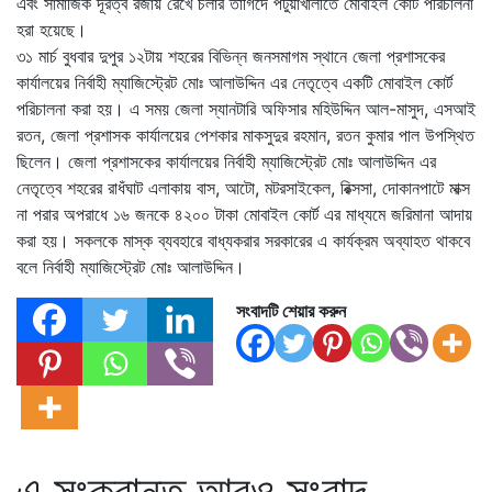
এবং সামাজিক দূরত্ব রজায় রেখে চলার তাগিদে পটুয়াখালীতে মোবাইল কোর্ট পরিচালনা
হরা হয়েছে।
৩১ মার্চ বুধবার দুপুর ১২টায় শহরের বিভিন্ন জনসমাগম স্থানে জেলা প্রশাসকের
কার্যালয়ের নির্বাহী ম্যাজিস্ট্রেট মোঃ আলাউদ্দিন এর নেতৃত্বে একটি মোবাইল কোর্ট
পরিচালনা করা হয়। এ সময় জেলা স্যানটারি অফিসার মহিউদ্দিন আল-মাসুদ, এসআই
রতন, জেলা প্রশাসক কার্যালয়ের পেশকার মাকসুদুর রহমান, রতন কুমার পাল উপস্থিত
ছিলেন। জেলা প্রশাসকের কার্যালয়ের নির্বাহী ম্যাজিস্ট্রেট মোঃ আলাউদ্দিন এর
নেতৃত্বে শহরের রাধঁঘাট এলাকায় বাস, আটো, মটরসাইকেল, রিক্সসা, দোকানপাটে মাক্স
না পরার অপরাধে ১৬ জনকে ৪২০০ টাকা মোবাইল কোর্ট এর মাধ্যমে জরিমানা আদায়
করা হয়। সকলকে মাস্ক ব্যবহারে বাধ্যকরার সরকারের এ কার্যক্রম অব্যাহত থাকবে
বলে নির্বাহী ম্যাজিস্ট্রেট মোঃ আলাউদ্দিন।
সংবাদটি শেয়ার করুন
এ সংক্রান্ত আরও সংবাদ