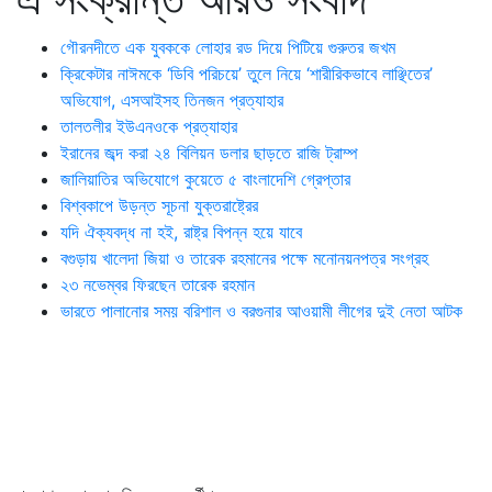
গৌরনদীতে এক যুবককে লোহার রড দিয়ে পিটিয়ে গুরুতর জখম
ক্রিকেটার নাঈমকে ‘ডিবি পরিচয়ে’ তুলে নিয়ে ‘শারীরিকভাবে লাঞ্ছিতের’
অভিযোগ, এসআইসহ তিনজন প্রত্যাহার
তালতলীর ইউএনওকে প্রত্যাহার
ইরানের জব্দ করা ২৪ বিলিয়ন ডলার ছাড়তে রাজি ট্রাম্প
জালিয়াতির অভিযোগে কুয়েতে ৫ বাংলাদেশি গ্রেপ্তার
বিশ্বকাপে উড়ন্ত সূচনা যুক্তরাষ্ট্রের
যদি ঐক্যবদ্ধ না হই, রাষ্ট্র বিপন্ন হয়ে যাবে
বগুড়ায় খালেদা জিয়া ও তারেক রহমানের পক্ষে মনোনয়নপত্র সংগ্রহ
২৩ নভেম্বর ফিরছেন তারেক রহমান
ভারতে পালানোর সময় ব‌রিশাল ও বরগুনার আওয়ামী লীগের দুই নেতা আটক