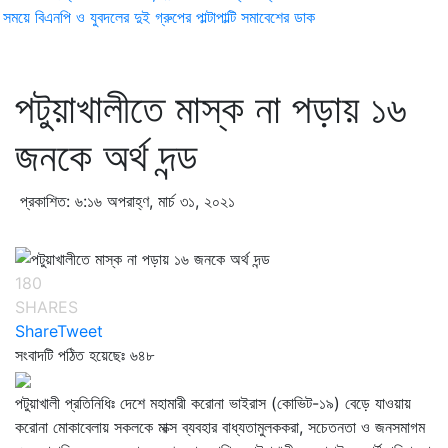
ময়ে বিএনপি ও যুবদলের দুই গ্রুপের পাল্টাপাল্টি সমাবেশের ডাক
পটুয়াখালীতে মাস্ক না পড়ায় ১৬
জনকে অর্থ দন্ড
প্রকাশিত: ৬:১৬ অপরাহ্ণ, মার্চ ৩১, ২০২১
180
SHARES
Share
Tweet
সংবাদটি পঠিত হয়েছেঃ
৬৪৮
পটুয়াখালী প্রতিনিধিঃ দেশে মহামারী করোনা ভাইরাস (কোভিট-১৯) বেড়ে যাওয়ায়
করোনা মোকাবেলায় সকলকে মাক্স ব্যবহার বাধ্যতামুলককরা, সচেতনতা ও জনসমাগম