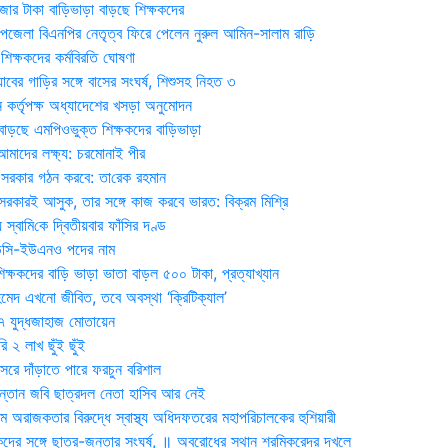
জার টাকা বাড়িভাড়া বাড়ছে শিক্ষকদের
জেলা বিএনপির নেতৃত্ব ফিরে পেলেন নুরুল আমিন-সালাম রাড়ি
িক্ষকদের কর্মবিরতি ঘোষণা
যাবের গাড়ির সঙ্গে বাসের সংঘর্ষ, শিশুসহ নিহত ৩
 কর্তৃপক্ষ অধ্যাদেশের খসড়া অনুমোদন
াড়ছে এমপিওভুক্ত শিক্ষকদের বাড়িভাড়া
দের লক্ষ্য: চরমোনাই পীর
সরকার গঠন করবে: তা‌রেক রহমান
সরকারই আসুক, তার সঙ্গে কাজ করবে ভারত: বিক্রম মিশ্রি
য় স্বা‌মি‌কে দ্বিতীয়বার ফাঁসির দণ্ড
ডিসি-ইউএনও পদের নাম
ক্ষকদের বাড়ি ভাড়া ভাতা বাড়ল ৫০০ টাকা, প্রত্যাখ্যান
দ এখনো জীবিত, তবে অবস্থা ‘ক্রিটিক্যাল’
৭ যুদ্ধজাহাজ মোতায়েন
 ২ লাখ ছুঁই ছুঁই
রে দাঁড়াতে পারে ফরচুন বরিশাল
সন্তান জবি ছাত্রদল নেতা হাসিব আর নেই
 অরাজকতার বিরুদ্ধে স্বাস্থ্য অধিদফতরের মহাপরিচালকের হুশিয়ারী
কদের সঙ্গে ছাত্র-জনতার সংঘর্ষ, ॥ অবরোধের স্থান শ্রমিকরেদর দখলে