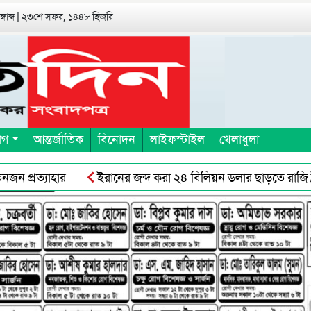
বঙ্গাব্দ | ২৩শে সফর, ১৪৪৮ হিজরি
াগ
আন্তর্জাতিক
বিনোদন
লাইফস্টাইল
খেলাধুলা
প্রত্যাহার
ইরানের জব্দ করা ২৪ বিলিয়ন ডলার ছাড়তে রাজি ট্রাম্
শ্রমিকদের সঙ্গে ছাত্র-জনতার সংঘর্ষ, ॥ অবরোধের স্থান শ্রমিকরেদর দখল