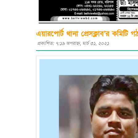
এয়ারপোর্ট থানা প্রেসক্লাব’র কমিটি
প্রকাশিত: ৭:১৯ অপরাহ্ণ, মার্চ ৩১, ২০২১