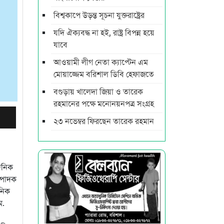
বিশ্বকাপে উড়ন্ত সূচনা যুক্তরাষ্ট্রের
যদি ঐক্যবদ্ধ না হই, রাষ্ট্র বিপন্ন হয়ে
যাবে
আওয়ামী লীগ নেতা ক্যাপ্টেন এম
মোয়াজ্জেম বরিশাল ডিবি হেফাজতে
বগুড়ায় খালেদা জিয়া ও তারেক
রহমানের পক্ষে মনোনয়নপত্র সংগ্রহ
২৩ নভেম্বর ফিরছেন তারেক রহমান
ৈনিক
ম্পাদক
ৈনিক
ম.