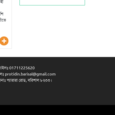
াহী
াশি
ধীতে
বাইলঃ 01711225620
লঃ protidin.barisal@gmail.com
ানাঃ প্যারারা রোড, বরিশাল ৮২০০।