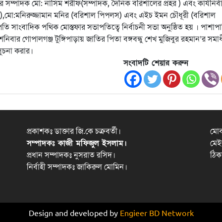
ার সম্পাদক মো: নাসিম শরীফ(সম্পাদক, দৈনিক বরিশালের প্রহর ) এবং কার্যনির্ব
িশন),মো:মনিরুজ্জামান মনির (বরিশাল পিপলস) এবং এইচ ইমন চৌধূরী (বরিশাল
পতি সাংবাদিক পথিক মোস্তফার সভাপতিত্বে নির্বাচনী সভা অনুষ্ঠিত হয় । পাশাপ
নিবার গোপালগঞ্জ টুঙ্গিপাড়ায় জাতির পিতা বঙ্গবন্ধু শেখ মুজিবুর রহমান’র সমা
সুচনা করার।
সংবাদটি শেয়ার করুন
প্রকাশকঃ ডাক্তার জি.কে চক্রবর্তী।
মো
সম্পাদকঃ কাজী মফিজুল ইসলাম।
মেই
প্রধান সম্পাদকঃ নুসরাত রসিদ।
ঠিক
নির্বাহী সম্পাদকঃ জাকিরুল মোমিন।
Design and developed by
Engieer BD Network