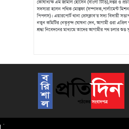
কোষাধ্যক্ষ এম জামাল হোসেন (বাংলা টিভি),দপ্তর ও প্রচ
সদস্যরা হলেন পথিক মোস্তফা (সম্পাদক,পার্লামেন্ট ম
পিপলস)। এয়ারপোর্ট থানা প্রেসক্লাব’র সদ্য বিদায়ী সভা
নতুন কমিটির নেতৃবৃন্দ ঘোষনা দেন, আগামী ৩রা এপ্রিল শ
শ্রদ্ধা নিবেদনের মাধ্যমে তাদের আগামীর পথ চলার শুভ 