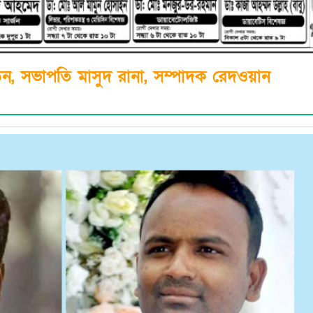
 গঠন, সভাপতি মাসুদ রানা, সম্পাদক রেদওয়ান