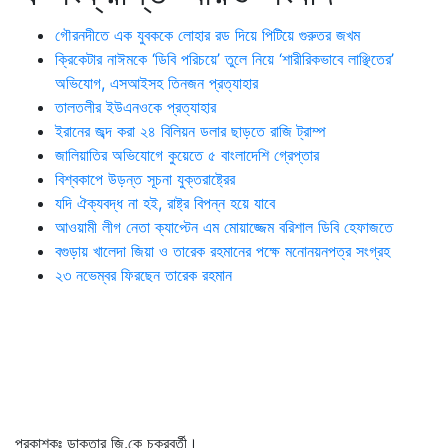
গৌরনদীতে এক যুবককে লোহার রড দিয়ে পিটিয়ে গুরুতর জখম
ক্রিকেটার নাঈমকে ‘ডিবি পরিচয়ে’ তুলে নিয়ে ‘শারীরিকভাবে লাঞ্ছিতের’
অভিযোগ, এসআইসহ তিনজন প্রত্যাহার
তালতলীর ইউএনওকে প্রত্যাহার
ইরানের জব্দ করা ২৪ বিলিয়ন ডলার ছাড়তে রাজি ট্রাম্প
জালিয়াতির অভিযোগে কুয়েতে ৫ বাংলাদেশি গ্রেপ্তার
বিশ্বকাপে উড়ন্ত সূচনা যুক্তরাষ্ট্রের
যদি ঐক্যবদ্ধ না হই, রাষ্ট্র বিপন্ন হয়ে যাবে
আওয়ামী লীগ নেতা ক্যাপ্টেন এম মোয়াজ্জেম বরিশাল ডিবি হেফাজতে
বগুড়ায় খালেদা জিয়া ও তারেক রহমানের পক্ষে মনোনয়নপত্র সংগ্রহ
২৩ নভেম্বর ফিরছেন তারেক রহমান
প্রকাশকঃ ডাক্তার জি.কে চক্রবর্তী।