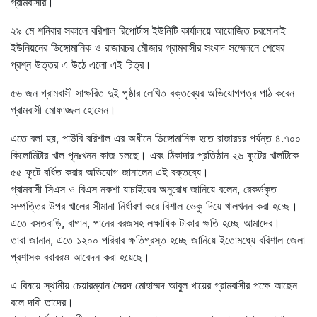
গ্রামবাসীর।
২৯ মে শনিবার সকালে বরিশাল রিপোর্টাস ইউনিটি কার্যালয়ে আয়োজিত চরমোনাই
ইউনিয়নের ডিঙ্গোমানিক ও রাজারচর মৌজার গ্রামবাসীর সংবাদ সম্মেলনে শেষের
প্রশ্ন উত্তর এ উঠে এলো এই চিত্র।
৫৬ জন গ্রামবাসী সাক্ষরিত দুই পৃষ্ঠার লেখিত বক্তব্যের অভিযোগপত্র পাঠ করেন
গ্রামবাসী মোফাজ্জল হোসেন।
এতে বলা হয়, পাউবি বরিশাল এর অধীনে ডিঙ্গোমানিক হতে রাজারচর পর্যন্ত ৪.৭০০
কিলোমিটার খাল পূনঃখনন কাজ চলছে। এবং ঠিকাদার প্রতিষ্ঠান ২৬ ফুটের খালটিকে
৫৫ ফুটে বর্ধিত করার অভিযোগ জানালেন এই বক্তব্যে।
গ্রামবাসী সিএস ও বিএস নকশা যাচাইয়ের অনুরোধ জানিয়ে বলেন, রেকর্ডকৃত
সম্পত্তির উপর খালের সীমানা নির্ধারণ করে বিশাল ভেকু দিয়ে খালখনন করা হচ্ছে।
এতে বসতবাড়ি, বাগান, পানের বরজসহ লক্ষাধিক টাকার ক্ষতি হচ্ছে আমাদের।
তারা জানান, এতে ১২০০ পরিবার ক্ষতিগ্রস্ত হচ্ছে জানিয়ে ইতোমধ্যে বরিশাল জেলা
প্রশাসক বরাবরও আবেদন করা হয়েছে।
এ বিষয়ে স্থানীয় চেয়ারম্যান সৈয়দ মোহাম্মদ আবুল খায়ের গ্রামবাসীর পক্ষে আছেন
বলে দাবী তাদের।