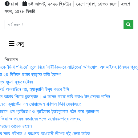
ঢাকা
৬ই আগস্ট, ২০২৬ খ্রিস্টাব্দ | ২২শে শ্রাবণ, ১৪৩৩ বঙ্গাব্দ | ২৩শে
সফর, ১৪৪৮ হিজরি
মেনু
শিরোনাম
মকে ‘ডিবি পরিচয়ে’ তুলে নিয়ে ‘শারীরিকভাবে লাঞ্ছিতের’ অভিযোগ, এসআইসহ তিনজন প্রত্
া ২৪ বিলিয়ন ডলার ছাড়তে রাজি ট্রাম্প
 সূচনা যুক্তরাষ্ট্রের
র্ড অনলাইনে নয়, ম্যানুয়ালি ইস্যু করবে ইসি
 আমার পিতার জন্মস্থান। এ আসন কারো দাবি করাও উদ্ধত্বের শামিল
তা ক্যাপ্টেন এম মোয়াজ্জেম বরিশাল ডিবি হেফাজতে
াগে গুম প্রতিরোধ ও প্রতিকার ট্রাইব্যুনাল গঠন করে প্রজ্ঞাপন
া জিয়া ও তারেক রহমানের পক্ষে মনোনয়নপত্র সংগ্রহ
িরছেন তারেক রহমান
র সময় ব‌রিশাল ও বরগুনার আওয়ামী লীগের দুই নেতা আটক