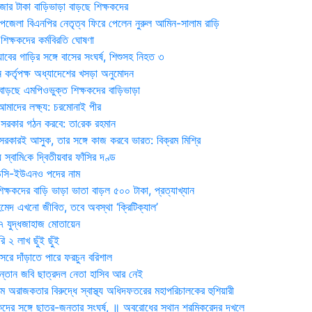
জার টাকা বাড়িভাড়া বাড়ছে শিক্ষকদের
জেলা বিএনপির নেতৃত্ব ফিরে পেলেন নুরুল আমিন-সালাম রাড়ি
িক্ষকদের কর্মবিরতি ঘোষণা
যাবের গাড়ির সঙ্গে বাসের সংঘর্ষ, শিশুসহ নিহত ৩
 কর্তৃপক্ষ অধ্যাদেশের খসড়া অনুমোদন
াড়ছে এমপিওভুক্ত শিক্ষকদের বাড়িভাড়া
দের লক্ষ্য: চরমোনাই পীর
সরকার গঠন করবে: তা‌রেক রহমান
সরকারই আসুক, তার সঙ্গে কাজ করবে ভারত: বিক্রম মিশ্রি
য় স্বা‌মি‌কে দ্বিতীয়বার ফাঁসির দণ্ড
ডিসি-ইউএনও পদের নাম
ক্ষকদের বাড়ি ভাড়া ভাতা বাড়ল ৫০০ টাকা, প্রত্যাখ্যান
দ এখনো জীবিত, তবে অবস্থা ‘ক্রিটিক্যাল’
৭ যুদ্ধজাহাজ মোতায়েন
 ২ লাখ ছুঁই ছুঁই
রে দাঁড়াতে পারে ফরচুন বরিশাল
সন্তান জবি ছাত্রদল নেতা হাসিব আর নেই
 অরাজকতার বিরুদ্ধে স্বাস্থ্য অধিদফতরের মহাপরিচালকের হুশিয়ারী
কদের সঙ্গে ছাত্র-জনতার সংঘর্ষ, ॥ অবরোধের স্থান শ্রমিকরেদর দখলে